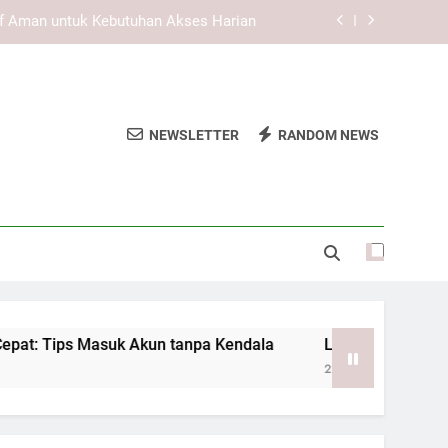
tif Aman untuk Kebutuhan Akses Harian
epat: Tips Masuk Akun tanpa Kendala
ktif yang Mengutamakan Akses Praktis
NEWSLETTER
RANDOM NEWS
akan TIARA4D Login melalui Browser
tif Aman untuk Kebutuhan Akses Harian
 Clover Gunma.
epat: Tips Masuk Akun tanpa Kendala
ktif yang Mengutamakan Akses Praktis
Masuk Akun tanpa Kendala
Login Edwinslot Tanpa Ribet
2 Months Ago