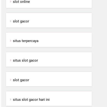
slot online
slot gacor
situs terpercaya
situs slot gacor
slot gacor
situs slot gacor hari ini