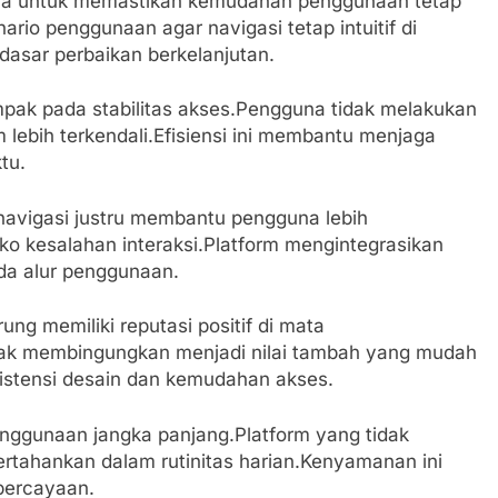
ala untuk memastikan kemudahan penggunaan tetap
ario penggunaan agar navigasi tetap intuitif di
dasar perbaikan berkelanjutan.
pak pada stabilitas akses.Pengguna tidak melakukan
m lebih terkendali.Efisiensi ini membantu menjaga
tu.
avigasi justru membantu pengguna lebih
ko kesalahan interaksi.Platform mengintegrasikan
da alur penggunaan.
g memiliki reputasi positif di mata
ak membingungkan menjadi nilai tambah yang mudah
nsistensi desain dan kemudahan akses.
gunaan jangka panjang.Platform yang tidak
rtahankan dalam rutinitas harian.Kenyamanan ini
epercayaan.