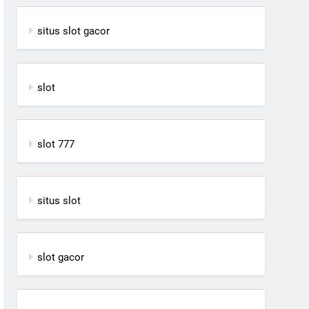
situs slot gacor
slot
slot 777
situs slot
slot gacor