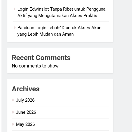
Login Edwinslot Tanpa Ribet untuk Pengguna
Aktif yang Mengutamakan Akses Praktis
Panduan Login Lebah4D untuk Akses Akun
yang Lebih Mudah dan Aman
Recent Comments
No comments to show.
Archives
July 2026
June 2026
May 2026