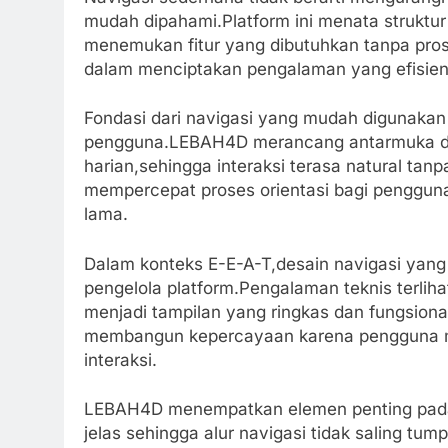
mudah dipahami.Platform ini menata struktu
menemukan fitur yang dibutuhkan tanpa pros
dalam menciptakan pengalaman yang efisie
Fondasi dari navigasi yang mudah digunakan
pengguna.LEBAH4D merancang antarmuka d
harian,sehingga interaksi terasa natural tan
mempercepat proses orientasi bagi penggu
lama.
Dalam konteks E-E-A-T,desain navigasi yan
pengelola platform.Pengalaman teknis terli
menjadi tampilan yang ringkas dan fungsio
membangun kepercayaan karena pengguna mer
interaksi.
LEBAH4D menempatkan elemen penting pada 
jelas sehingga alur navigasi tidak saling tu