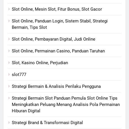
Slot Online, Mesin Slot, Fitur Bonus, Slot Gacor
Slot Online, Panduan Login, Sistem Stabil, Strategi
Bermain, Tips Slot
Slot Online, Pembayaran Digital, Judi Online
Slot Online, Permainan Casino, Panduan Taruhan
Slot, Kasino Online, Perjudian
slot777
Strategi Bermain & Analisis Perilaku Pengguna
Strategi Bermain Slot Panduan Pemula Slot Online Tips
Meningkatkan Peluang Menang Analisis Pola Permainan
Hiburan Digital
Strategi Brand & Transformasi Digital