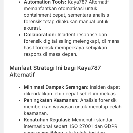
Automation Tools:
Kaya787 Alternatif
memanfaatkan otomatisasi untuk
containment cepat, sementara analisis
forensik tetap dilakukan manual untuk
akurasi.
Collaboration:
Incident response dan
forensik digital saling melengkapi, di mana
hasil forensik memperkaya kebijakan
respons di masa depan.
Manfaat Strategi Ini bagi Kaya787
Alternatif
Minimasi Dampak Serangan:
Insiden dapat
dikendalikan lebih cepat sebelum meluas.
Peningkatan Keamanan:
Analisis forensik
memberikan wawasan untuk menutup celah
keamanan.
Kepatuhan Regulasi:
Memenuhi standar
internasional seperti ISO 27001 dan GDPR
yang mewajibkan tata kelola insiden.