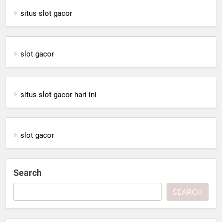
situs slot gacor
slot gacor
situs slot gacor hari ini
slot gacor
Search
SEARCH