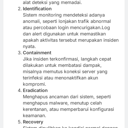
alat deteksi yang memadai.
Identification
Sistem monitoring mendeteksi adanya
anomali, seperti lonjakan trafik abnormal
atau percobaan login mencurigakan.Log
dan alert digunakan untuk memastikan
apakah aktivitas tersebut merupakan insiden
nyata.
Containment
Jika insiden terkonfirmasi, langkah cepat
dilakukan untuk membatasi dampak,
misalnya memutus koneksi server yang
terinfeksi atau menonaktifkan akun
kompromi.
Eradication
Menghapus ancaman dari sistem, seperti
menghapus malware, menutup celah
kerentanan, atau memperbarui konfigurasi
keamanan.
Recovery
Sistem dipulihkan ke kondisi normal dengan