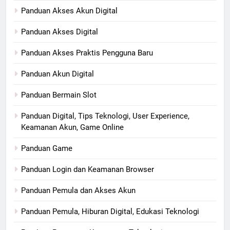
Panduan Akses Akun Digital
Panduan Akses Digital
Panduan Akses Praktis Pengguna Baru
Panduan Akun Digital
Panduan Bermain Slot
Panduan Digital, Tips Teknologi, User Experience,
Keamanan Akun, Game Online
Panduan Game
Panduan Login dan Keamanan Browser
Panduan Pemula dan Akses Akun
Panduan Pemula, Hiburan Digital, Edukasi Teknologi