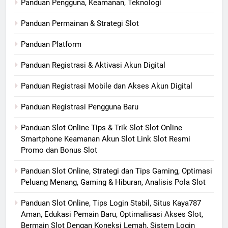
Panduan Pengguna, Keamanan, Teknologi
Panduan Permainan & Strategi Slot
Panduan Platform
Panduan Registrasi & Aktivasi Akun Digital
Panduan Registrasi Mobile dan Akses Akun Digital
Panduan Registrasi Pengguna Baru
Panduan Slot Online Tips & Trik Slot Slot Online
Smartphone Keamanan Akun Slot Link Slot Resmi
Promo dan Bonus Slot
Panduan Slot Online, Strategi dan Tips Gaming, Optimasi
Peluang Menang, Gaming & Hiburan, Analisis Pola Slot
Panduan Slot Online, Tips Login Stabil, Situs Kaya787
Aman, Edukasi Pemain Baru, Optimalisasi Akses Slot,
Bermain Slot Dengan Koneksi Lemah, Sistem Login