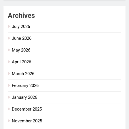
Archives
July 2026
June 2026
May 2026
April 2026
March 2026
February 2026
January 2026
December 2025
November 2025