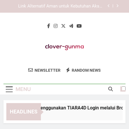
Skip
EDWINSLOT Login Cepat: Tips Masuk Akun tanpa
to
Kendala
content
Login Edwinslot Tanpa Ribet untuk Pengguna
Aktif yang Mengutamakan Akses Praktis
Langkah Aman Menggunakan TIARA4D Login
melalui Browser
Link Alternatif Aman untuk Kebutuhan Akses
Harian
EDWINSLOT Login Cepat: Tips Masuk Akun tanpa
Kendala
Clover Gunma
Dapatkan Produk Alami Yang Mendukung
Login Edwinslot Tanpa Ribet untuk Pengguna
NEWSLETTER
RANDOM NEWS
Aktif yang Mengutamakan Akses Praktis
Keberlanjutan Lingkungan Dari Clover
Gunma.
MENU
angkah Aman Menggunakan TIARA4D Login melalui Browser
HEADLINES
Month Ago