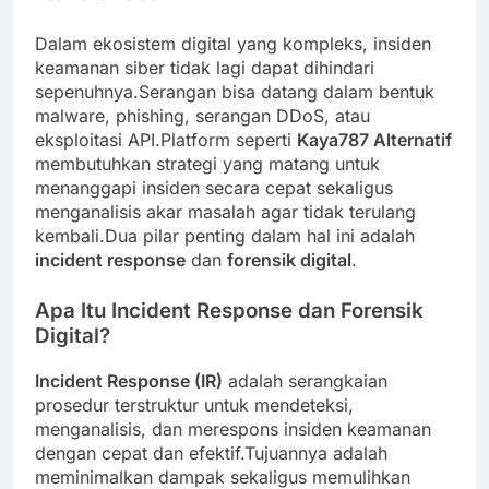
Dalam ekosistem digital yang kompleks, insiden
keamanan siber tidak lagi dapat dihindari
sepenuhnya.Serangan bisa datang dalam bentuk
malware, phishing, serangan DDoS, atau
eksploitasi API.Platform seperti
Kaya787 Alternatif
membutuhkan strategi yang matang untuk
menanggapi insiden secara cepat sekaligus
menganalisis akar masalah agar tidak terulang
kembali.Dua pilar penting dalam hal ini adalah
incident response
dan
forensik digital
.
Apa Itu Incident Response dan Forensik
Digital?
Incident Response (IR)
adalah serangkaian
prosedur terstruktur untuk mendeteksi,
menganalisis, dan merespons insiden keamanan
dengan cepat dan efektif.Tujuannya adalah
meminimalkan dampak sekaligus memulihkan