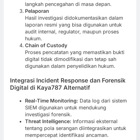
langkah pencegahan di masa depan.
Pelaporan
Hasil investigasi didokumentasikan dalam
laporan resmi yang bisa digunakan untuk
audit internal, regulator, maupun proses
hukum.
Chain of Custody
Proses pencatatan yang memastikan bukti
digital tidak dimodifikasi dan tetap sah
digunakan dalam penyelidikan hukum.
Integrasi Incident Response dan Forensik
Digital di Kaya787 Alternatif
Real-Time Monitoring:
Data log dari sistem
SIEM digunakan untuk mendukung
investigasi forensik.
Threat Intelligence:
Informasi eksternal
tentang pola serangan diintegrasikan untuk
mempercepat identifikasi ancaman.