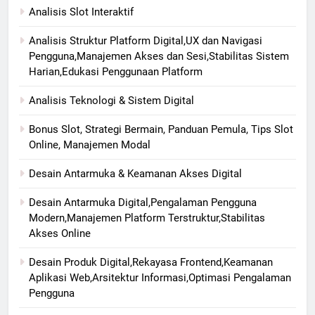
Analisis Slot Interaktif
Analisis Struktur Platform Digital,UX dan Navigasi
Pengguna,Manajemen Akses dan Sesi,Stabilitas Sistem
Harian,Edukasi Penggunaan Platform
Analisis Teknologi & Sistem Digital
Bonus Slot, Strategi Bermain, Panduan Pemula, Tips Slot
Online, Manajemen Modal
Desain Antarmuka & Keamanan Akses Digital
Desain Antarmuka Digital,Pengalaman Pengguna
Modern,Manajemen Platform Terstruktur,Stabilitas
Akses Online
Desain Produk Digital,Rekayasa Frontend,Keamanan
Aplikasi Web,Arsitektur Informasi,Optimasi Pengalaman
Pengguna