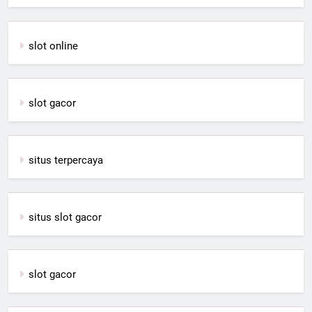
slot online
slot gacor
situs terpercaya
situs slot gacor
slot gacor