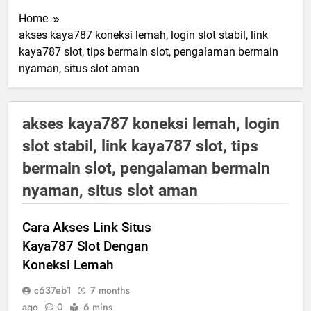
Home
akses kaya787 koneksi lemah, login slot stabil, link
kaya787 slot, tips bermain slot, pengalaman bermain
nyaman, situs slot aman
akses kaya787 koneksi lemah, login
slot stabil, link kaya787 slot, tips
bermain slot, pengalaman bermain
nyaman, situs slot aman
Cara Akses Link Situs
Kaya787 Slot Dengan
Koneksi Lemah
c637eb1
7 months
ago
0
6 mins