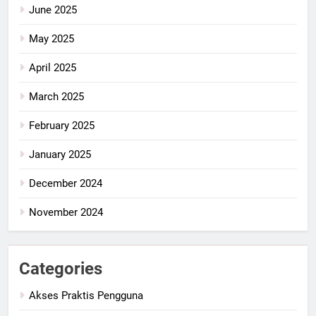
June 2025
May 2025
April 2025
March 2025
February 2025
January 2025
December 2024
November 2024
Categories
Akses Praktis Pengguna