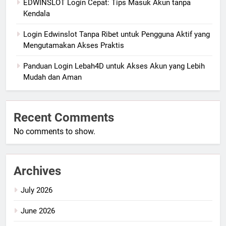
EDWINSLOT Login Cepat: Tips Masuk Akun tanpa
Kendala
Login Edwinslot Tanpa Ribet untuk Pengguna Aktif yang
Mengutamakan Akses Praktis
Panduan Login Lebah4D untuk Akses Akun yang Lebih
Mudah dan Aman
Recent Comments
No comments to show.
Archives
July 2026
June 2026