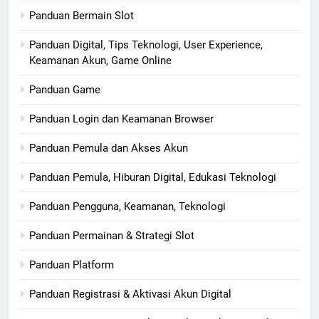
Panduan Bermain Slot
Panduan Digital, Tips Teknologi, User Experience,
Keamanan Akun, Game Online
Panduan Game
Panduan Login dan Keamanan Browser
Panduan Pemula dan Akses Akun
Panduan Pemula, Hiburan Digital, Edukasi Teknologi
Panduan Pengguna, Keamanan, Teknologi
Panduan Permainan & Strategi Slot
Panduan Platform
Panduan Registrasi & Aktivasi Akun Digital