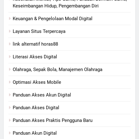
Keseimbangan Hidup, Pengembangan Diri
Keuangan & Pengelolaan Modal Digital
Layanan Situs Terpercaya
link alternatif horas88
Literasi Akses Digital
Olahraga, Sepak Bola, Manajemen Olahraga
Optimasi Akses Mobile
Panduan Akses Akun Digital
Panduan Akses Digital
Panduan Akses Praktis Pengguna Baru
Panduan Akun Digital