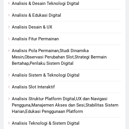
Analisis & Desain Teknologi Digital
Analisis & Edukasi Digital
Analisis Desain & UX
Analisis Fitur Permainan
Analisis Pola Permainan,Studi Dinamika
Mesin,Observasi Perubahan Slot,Strategi Bermain
Bertahap,Perilaku Sistem Digital
Analisis Sistem & Teknologi Digital
Analisis Slot Interaktif
Analisis Struktur Platform Digital,UX dan Navigasi
Pengguna,Manajemen Akses dan Sesi,Stabilitas Sistem
Harian,Edukasi Penggunaan Platform
Analisis Teknologi & Sistem Digital