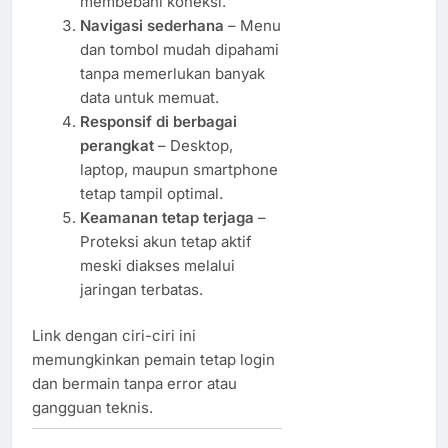
membebani koneksi.
Navigasi sederhana
– Menu
dan tombol mudah dipahami
tanpa memerlukan banyak
data untuk memuat.
Responsif di berbagai
perangkat
– Desktop,
laptop, maupun smartphone
tetap tampil optimal.
Keamanan tetap terjaga
–
Proteksi akun tetap aktif
meski diakses melalui
jaringan terbatas.
Link dengan ciri-ciri ini
memungkinkan pemain tetap login
dan bermain tanpa error atau
gangguan teknis.