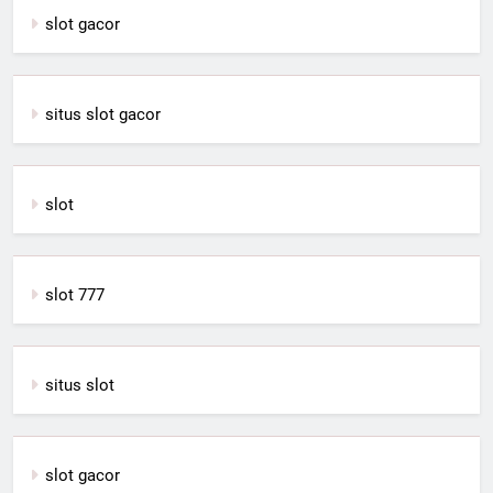
slot gacor
situs slot gacor
slot
slot 777
situs slot
slot gacor