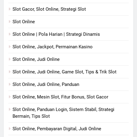
Slot Gacor, Slot Online, Strategi Slot
Slot Online
Slot Online | Pola Harian | Strategi Dinamis
Slot Online, Jackpot, Permainan Kasino
Slot Online, Judi Online
Slot Online, Judi Online, Game Slot, Tips & Trik Slot
Slot Online, Judi Online, Panduan
Slot Online, Mesin Slot, Fitur Bonus, Slot Gacor
Slot Online, Panduan Login, Sistem Stabil, Strategi
Bermain, Tips Slot
Slot Online, Pembayaran Digital, Judi Online