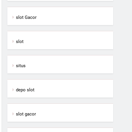
slot Gacor
slot
situs
depo slot
slot gacor