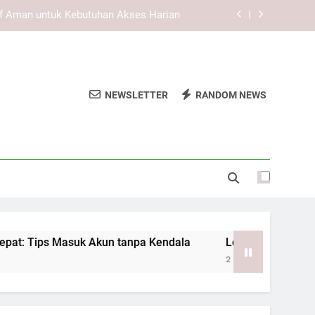
tif Aman untuk Kebutuhan Akses Harian
epat: Tips Masuk Akun tanpa Kendala
ktif yang Mengutamakan Akses Praktis
NEWSLETTER
RANDOM NEWS
akan TIARA4D Login melalui Browser
tif Aman untuk Kebutuhan Akses Harian
 Clover Gunma.
epat: Tips Masuk Akun tanpa Kendala
ktif yang Mengutamakan Akses Praktis
asuk Akun tanpa Kendala
Login Edwinslot Tanpa Ribet
2 Months Ago