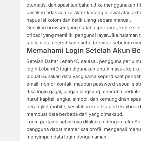
otomatis, dan spasi tambahan.Jika menggunakan fit
pastikan tidak ada karakter kosong di awal atau akhi
hapus isi kolom dan ketik ulang secara manual.
Gunakan browser yang sudah diperbarui, koneksi st
pribadi yang memiliki pengunci layar.Jika halaman t
tab lain atau bersihkan cache browser sebelum me
Memahami Login Setelah Akun Ber
Setelah Daftar Lebah4D selesai, pengguna perlu 
login.Lebah4D login digunakan untuk masuk ke aku
dibuat.Gunakan data yang sama seperti saat pendaf
email, nomor kontak, maupun password sesuai sist
Jika login gagal, jangan langsung mencoba berkali-
huruf kapital, angka, simbol, dan kemungkinan spa
perangkat mobile, kesalahan kecil seperti keyboard
membuat data berbeda dari yang dimaksud.
Login pertama sebaiknya dilakukan dengan teliti.Se
pengguna dapat memeriksa profil, mengenali menu
menyimpan data login dengan aman.