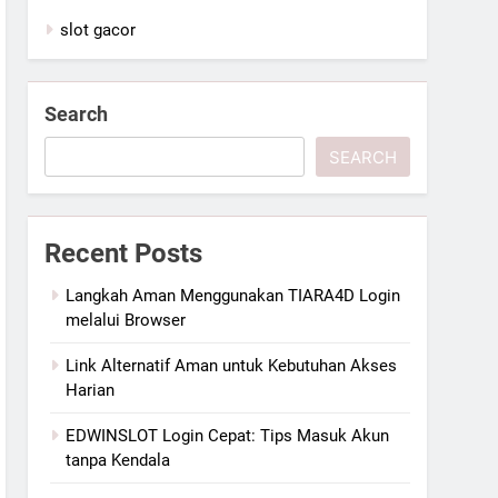
slot gacor
Search
SEARCH
Recent Posts
Langkah Aman Menggunakan TIARA4D Login
melalui Browser
Link Alternatif Aman untuk Kebutuhan Akses
Harian
EDWINSLOT Login Cepat: Tips Masuk Akun
tanpa Kendala