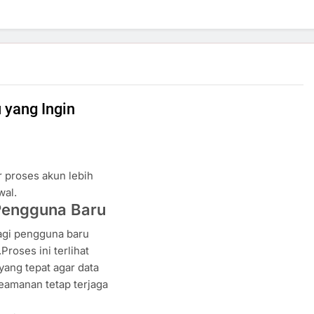
 yang Ingin
 proses akun lebih
wal.
Pengguna Baru
agi pengguna baru
Proses ini terlihat
ang tepat agar data
eamanan tetap terjaga