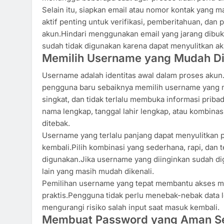
Selain itu, siapkan email atau nomor kontak yang ma
aktif penting untuk verifikasi, pemberitahuan, dan
akun.Hindari menggunakan email yang jarang dibu
sudah tidak digunakan karena dapat menyulitkan ak
Memilih Username yang Mudah Di
Username adalah identitas awal dalam proses akun
pengguna baru sebaiknya memilih username yang m
singkat, dan tidak terlalu membuka informasi priba
nama lengkap, tanggal lahir lengkap, atau kombina
ditebak.
Username yang terlalu panjang dapat menyulitkan 
kembali.Pilih kombinasi yang sederhana, rapi, dan 
digunakan.Jika username yang diinginkan sudah dig
lain yang masih mudah dikenali.
Pemilihan username yang tepat membantu akses me
praktis.Pengguna tidak perlu menebak-nebak data l
mengurangi risiko salah input saat masuk kembali.
Membuat Password yang Aman Se