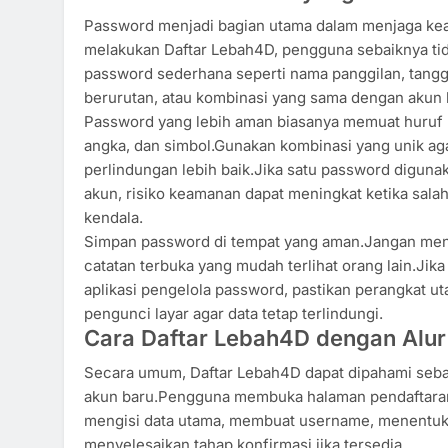
Password menjadi bagian utama dalam menjaga ke
melakukan Daftar Lebah4D, pengguna sebaiknya ti
password sederhana seperti nama panggilan, tangga
berurutan, atau kombinasi yang sama dengan akun l
Password yang lebih aman biasanya memuat huruf b
angka, dan simbol.Gunakan kombinasi yang unik ag
perlindungan lebih baik.Jika satu password diguna
akun, risiko keamanan dapat meningkat ketika sala
kendala.
Simpan password di tempat yang aman.Jangan men
catatan terbuka yang mudah terlihat orang lain.Ji
aplikasi pengelola password, pastikan perangkat u
pengunci layar agar data tetap terlindungi.
Cara Daftar Lebah4D dengan Alur 
Secara umum, Daftar Lebah4D dapat dipahami seb
akun baru.Pengguna membuka halaman pendaftaran
mengisi data utama, membuat username, menentuk
menyelesaikan tahap konfirmasi jika tersedia.