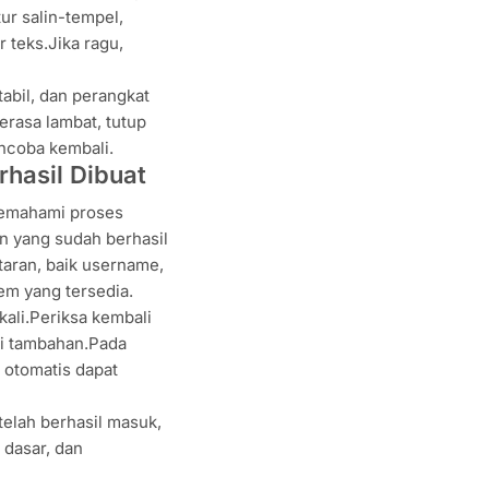
ur salin-tempel,
r teks.Jika ragu,
abil, dan perangkat
erasa lambat, tutup
ncoba kembali.
hasil Dibuat
memahami proses
n yang sudah berhasil
taran, baik username,
em yang tersedia.
kali.Periksa kembali
si tambahan.Pada
 otomatis dapat
telah berhasil masuk,
 dasar, dan