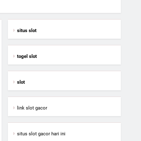
situs slot
togel slot
slot
link slot gacor
situs slot gacor hari ini