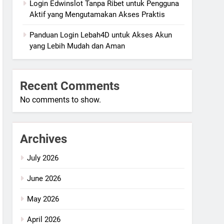
Login Edwinslot Tanpa Ribet untuk Pengguna
Aktif yang Mengutamakan Akses Praktis
Panduan Login Lebah4D untuk Akses Akun
yang Lebih Mudah dan Aman
Recent Comments
No comments to show.
Archives
July 2026
June 2026
May 2026
April 2026