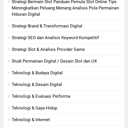
Strategi Bermain Slot Panduan Pemula Slot Online Tips
Meningkatkan Peluang Menang Analisis Pola Permainan
Hiburan Digital
Strategi Brand & Transformasi Digital
Strategi SEO dan Analisis Keyword Kompetitif
Strategi Slot & Analisis Provider Game
Studi Permainan Digital / Desain Slot dan UX
Teknologi & Budaya Digital
Teknologi & Desain Digital
Teknologi & Evaluasi Performa
Teknologi & Gaya Hidup
Teknologi & Internet