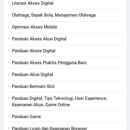
Literasi Akses Digital
Olahraga, Sepak Bola, Manajemen Olahraga
Optimasi Akses Mobile
Panduan Akses Akun Digital
Panduan Akses Digital
Panduan Akses Praktis Pengguna Baru
Panduan Akun Digital
Panduan Bermain Slot
Panduan Digital, Tips Teknologi, User Experience,
Keamanan Akun, Game Online
Panduan Game
Panduan Login dan Keamanan Browser