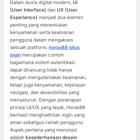
Dalam dunia digital modern,
UI
(User Interface)
dan
UX (User
Experience)
menjadi dua elemen
penting yang menentukan
kenyamanan serta keamanan
pengguna dalam mengakses
sebuah platform.
horas88 situs
login
merupakan contoh
bagaimana sistem autentikasi
dapat dirancang tidak hanya
dengan mengutamakan keamanan,
tetapi juga kenyamanan, kejelasan
navigasi, dan aksesibilitas yang
menyeluruh. Dengan penerapan
prinsip UI/UX yang tepat, Horas88
berhasil menghadirkan login yang
aman sekaligus ramah pengguna.
Aspek pertama yang menonjol
adalah
kesederhanaan desain