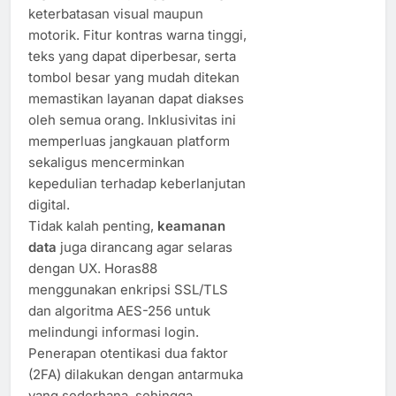
keterbatasan visual maupun
motorik. Fitur kontras warna tinggi,
teks yang dapat diperbesar, serta
tombol besar yang mudah ditekan
memastikan layanan dapat diakses
oleh semua orang. Inklusivitas ini
memperluas jangkauan platform
sekaligus mencerminkan
kepedulian terhadap keberlanjutan
digital.
Tidak kalah penting,
keamanan
data
juga dirancang agar selaras
dengan UX. Horas88
menggunakan enkripsi SSL/TLS
dan algoritma AES-256 untuk
melindungi informasi login.
Penerapan otentikasi dua faktor
(2FA) dilakukan dengan antarmuka
yang sederhana, sehingga