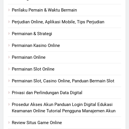
Perilaku Pemain & Waktu Bermain
Perjudian Online, Aplikasi Mobile, Tips Perjudian
Permainan & Strategi
Permainan Kasino Online
Permainan Online
Permainan Slot Online
Permainan Slot, Casino Online, Panduan Bermain Slot
Privasi dan Perlindungan Data Digital
Prosedur Akses Akun Panduan Login Digital Edukasi
Keamanan Online Tutorial Pengguna Manajemen Akun
Review Situs Game Online