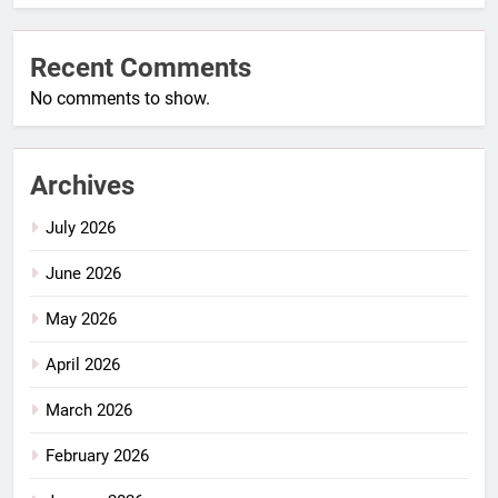
Recent Comments
No comments to show.
Archives
July 2026
June 2026
May 2026
April 2026
March 2026
February 2026