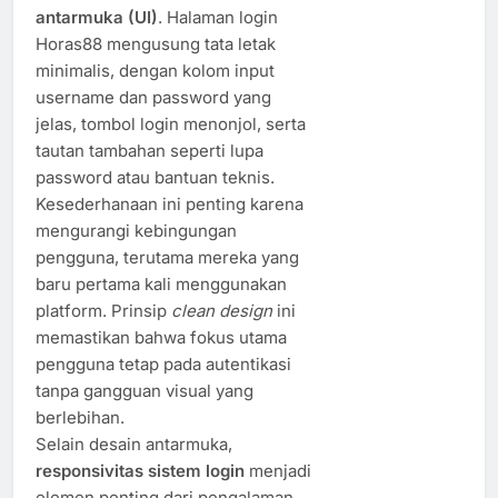
antarmuka (UI)
. Halaman login
Horas88 mengusung tata letak
minimalis, dengan kolom input
username dan password yang
jelas, tombol login menonjol, serta
tautan tambahan seperti lupa
password atau bantuan teknis.
Kesederhanaan ini penting karena
mengurangi kebingungan
pengguna, terutama mereka yang
baru pertama kali menggunakan
platform. Prinsip
clean design
ini
memastikan bahwa fokus utama
pengguna tetap pada autentikasi
tanpa gangguan visual yang
berlebihan.
Selain desain antarmuka,
responsivitas sistem login
menjadi
elemen penting dari pengalaman