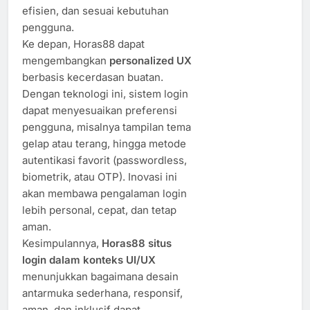
efisien, dan sesuai kebutuhan
pengguna.
Ke depan, Horas88 dapat
mengembangkan
personalized UX
berbasis kecerdasan buatan.
Dengan teknologi ini, sistem login
dapat menyesuaikan preferensi
pengguna, misalnya tampilan tema
gelap atau terang, hingga metode
autentikasi favorit (passwordless,
biometrik, atau OTP). Inovasi ini
akan membawa pengalaman login
lebih personal, cepat, dan tetap
aman.
Kesimpulannya,
Horas88 situs
login dalam konteks UI/UX
menunjukkan bagaimana desain
antarmuka sederhana, responsif,
aman, dan inklusif dapat