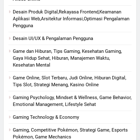
Desain Produk Digital,Rekayasa Frontend,Keamanan
Aplikasi Web,Arsitektur Informasi,Optimasi Pengalaman
Pengguna
Desain UI/UX & Pengalaman Pengguna
Game dan Hiburan, Tips Gaming, Kesehatan Gaming,
Gaya Hidup Sehat, Hiburan, Manajemen Waktu,
Kesehatan Mental
Game Online, Slot Terbaru, Judi Online, Hiburan Digital,
Tips Slot, Strategi Menang, Kasino Online
Gaming Psychology, Mindset & Wellness, Game Behavior,
Emotional Management, Lifestyle Sehat
Gaming Technology & Economy
Gaming, Competitive Pokémon, Strategi Game, Esports
Pokémon, Game Mechanics