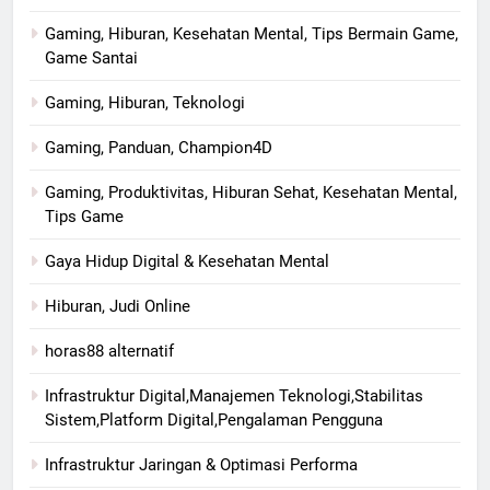
Gaming, Hiburan, Kesehatan Mental, Tips Bermain Game,
Game Santai
Gaming, Hiburan, Teknologi
Gaming, Panduan, Champion4D
Gaming, Produktivitas, Hiburan Sehat, Kesehatan Mental,
Tips Game
Gaya Hidup Digital & Kesehatan Mental
Hiburan, Judi Online
horas88 alternatif
Infrastruktur Digital,Manajemen Teknologi,Stabilitas
Sistem,Platform Digital,Pengalaman Pengguna
Infrastruktur Jaringan & Optimasi Performa