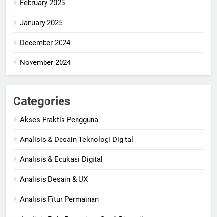
February 2025
January 2025
December 2024
November 2024
Categories
Akses Praktis Pengguna
Analisis & Desain Teknologi Digital
Analisis & Edukasi Digital
Analisis Desain & UX
Analisis Fitur Permainan