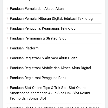
Panduan Pemula dan Akses Akun
Panduan Pemula, Hiburan Digital, Edukasi Teknologi
Panduan Pengguna, Keamanan, Teknologi
Panduan Permainan & Strategi Slot
Panduan Platform
Panduan Registrasi & Aktivasi Akun Digital
Panduan Registrasi Mobile dan Akses Akun Digital
Panduan Registrasi Pengguna Baru
Panduan Slot Online Tips & Trik Slot Slot Online
Smartphone Keamanan Akun Slot Link Slot Resmi
Promo dan Bonus Slot