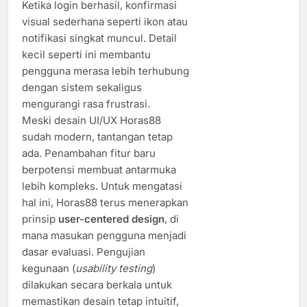
Ketika login berhasil, konfirmasi
visual sederhana seperti ikon atau
notifikasi singkat muncul. Detail
kecil seperti ini membantu
pengguna merasa lebih terhubung
dengan sistem sekaligus
mengurangi rasa frustrasi.
Meski desain UI/UX Horas88
sudah modern, tantangan tetap
ada. Penambahan fitur baru
berpotensi membuat antarmuka
lebih kompleks. Untuk mengatasi
hal ini, Horas88 terus menerapkan
prinsip
user-centered design
, di
mana masukan pengguna menjadi
dasar evaluasi. Pengujian
kegunaan (
usability testing
)
dilakukan secara berkala untuk
memastikan desain tetap intuitif,