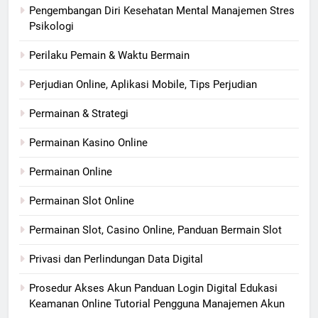
Pengembangan Diri Kesehatan Mental Manajemen Stres
Psikologi
Perilaku Pemain & Waktu Bermain
Perjudian Online, Aplikasi Mobile, Tips Perjudian
Permainan & Strategi
Permainan Kasino Online
Permainan Online
Permainan Slot Online
Permainan Slot, Casino Online, Panduan Bermain Slot
Privasi dan Perlindungan Data Digital
Prosedur Akses Akun Panduan Login Digital Edukasi
Keamanan Online Tutorial Pengguna Manajemen Akun