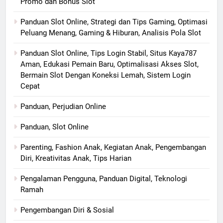
Promo dan Bonus Slot
Panduan Slot Online, Strategi dan Tips Gaming, Optimasi
Peluang Menang, Gaming & Hiburan, Analisis Pola Slot
Panduan Slot Online, Tips Login Stabil, Situs Kaya787
Aman, Edukasi Pemain Baru, Optimalisasi Akses Slot,
Bermain Slot Dengan Koneksi Lemah, Sistem Login
Cepat
Panduan, Perjudian Online
Panduan, Slot Online
Parenting, Fashion Anak, Kegiatan Anak, Pengembangan
Diri, Kreativitas Anak, Tips Harian
Pengalaman Pengguna, Panduan Digital, Teknologi
Ramah
Pengembangan Diri & Sosial