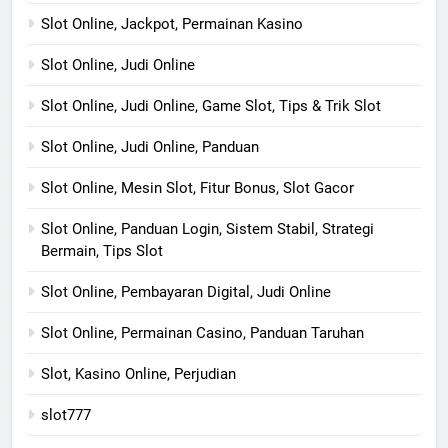
Slot Online, Jackpot, Permainan Kasino
Slot Online, Judi Online
Slot Online, Judi Online, Game Slot, Tips & Trik Slot
Slot Online, Judi Online, Panduan
Slot Online, Mesin Slot, Fitur Bonus, Slot Gacor
Slot Online, Panduan Login, Sistem Stabil, Strategi
Bermain, Tips Slot
Slot Online, Pembayaran Digital, Judi Online
Slot Online, Permainan Casino, Panduan Taruhan
Slot, Kasino Online, Perjudian
slot777