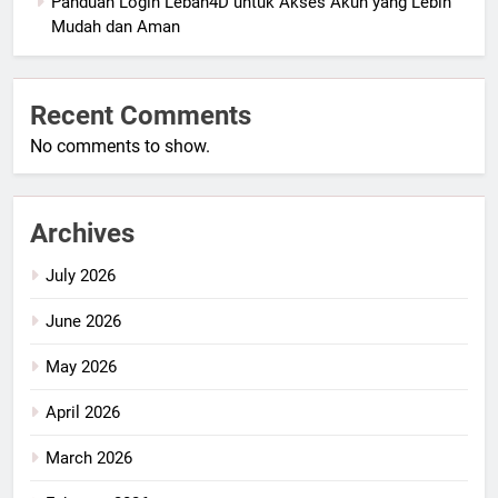
Panduan Login Lebah4D untuk Akses Akun yang Lebih
Mudah dan Aman
Recent Comments
No comments to show.
Archives
July 2026
June 2026
May 2026
April 2026
March 2026