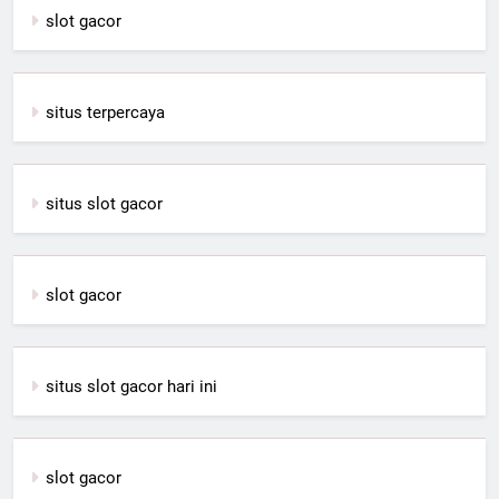
slot gacor
situs terpercaya
situs slot gacor
slot gacor
situs slot gacor hari ini
slot gacor