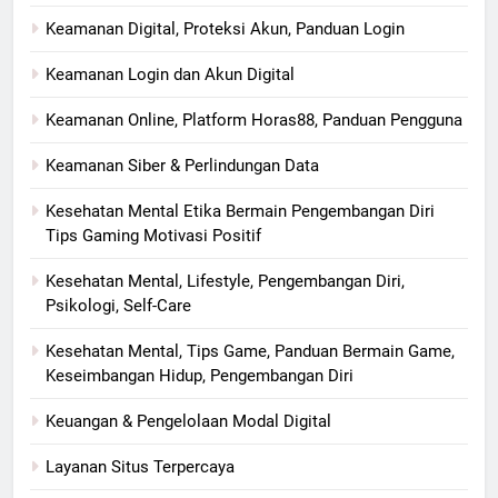
Keamanan Digital, Proteksi Akun, Panduan Login
Keamanan Login dan Akun Digital
Keamanan Online, Platform Horas88, Panduan Pengguna
Keamanan Siber & Perlindungan Data
Kesehatan Mental Etika Bermain Pengembangan Diri
Tips Gaming Motivasi Positif
Kesehatan Mental, Lifestyle, Pengembangan Diri,
Psikologi, Self-Care
Kesehatan Mental, Tips Game, Panduan Bermain Game,
Keseimbangan Hidup, Pengembangan Diri
Keuangan & Pengelolaan Modal Digital
Layanan Situs Terpercaya