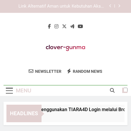
Skip
EDWINSLOT Login Cepat: Tips Masuk Akun tanpa
to
Kendala
content
Login Edwinslot Tanpa Ribet untuk Pengguna
Aktif yang Mengutamakan Akses Praktis
Langkah Aman Menggunakan TIARA4D Login
melalui Browser
Link Alternatif Aman untuk Kebutuhan Akses
Harian
EDWINSLOT Login Cepat: Tips Masuk Akun tanpa
Kendala
Clover Gunma
Dapatkan Produk Alami Yang Mendukung
Login Edwinslot Tanpa Ribet untuk Pengguna
NEWSLETTER
RANDOM NEWS
Aktif yang Mengutamakan Akses Praktis
Keberlanjutan Lingkungan Dari Clover
Gunma.
MENU
angkah Aman Menggunakan TIARA4D Login melalui Browser
HEADLINES
Weeks Ago