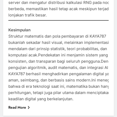
server dan mengatur distribusi kalkulasi RNG pada node y
berbeda, memastikan hasil tetap acak meskipun terjadi
lonjakan trafik besar.
Kesimpulan
Struktur matematis dan pola pembayaran di KAYA787
bukanlah sekadar hasil visual, melainkan implementasi
mendalam dari prinsip statistik, teori probabilitas, dan
komputasi acak.Pendekatan ini menjamin sistem yang adil,
konsisten, dan transparan bagi seluruh pengguna.Dengan
pengujian algoritmik, audit matematis, dan integrasi AI adap
KAYA787 berhasil menghadirkan pengalaman digital yang
aman, seimbang, dan berbasis sains modern.Ini menegask
bahwa di era teknologi saat ini, matematika bukan hanya al
perhitungan, tetapi juga pilar utama dalam menciptakan
keadilan digital yang berkelanjutan.
Read More