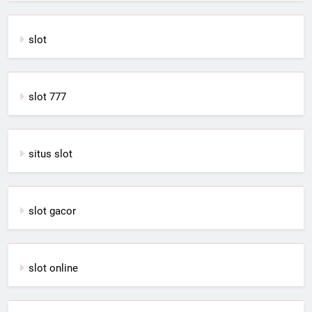
slot
slot 777
situs slot
slot gacor
slot online