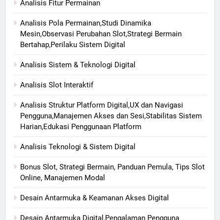
Analisis Fitur Permainan
Analisis Pola Permainan,Studi Dinamika
Mesin,Observasi Perubahan Slot,Strategi Bermain
Bertahap,Perilaku Sistem Digital
Analisis Sistem & Teknologi Digital
Analisis Slot Interaktif
Analisis Struktur Platform Digital,UX dan Navigasi
Pengguna,Manajemen Akses dan Sesi,Stabilitas Sistem
Harian,Edukasi Penggunaan Platform
Analisis Teknologi & Sistem Digital
Bonus Slot, Strategi Bermain, Panduan Pemula, Tips Slot
Online, Manajemen Modal
Desain Antarmuka & Keamanan Akses Digital
Desain Antarmuka Digital,Pengalaman Pengguna