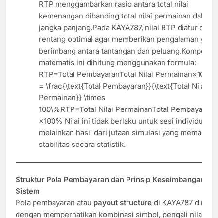
RTP menggambarkan rasio antara total nilai
kemenangan dibanding total nilai permainan dalam
jangka panjang.Pada KAYA787, nilai RTP diatur dala
rentang optimal agar memberikan pengalaman yang
berimbang antara tantangan dan peluang.Kompone
matematis ini dihitung menggunakan formula:
RTP=Total PembayaranTotal Nilai Permainan×100
= \frac{\text{Total Pembayaran}}{\text{Total Nilai
Permainan}} \times
100\%RTP=Total Nilai PermainanTotal Pembayaran​
×100% Nilai ini tidak berlaku untuk sesi individual,
melainkan hasil dari jutaan simulasi yang memastik
stabilitas secara statistik.
Struktur Pola Pembayaran dan Prinsip Keseimbangan
Sistem
Pola pembayaran atau
payout structure
di KAYA787 diranc
dengan memperhatikan kombinasi simbol, pengali nilai, da