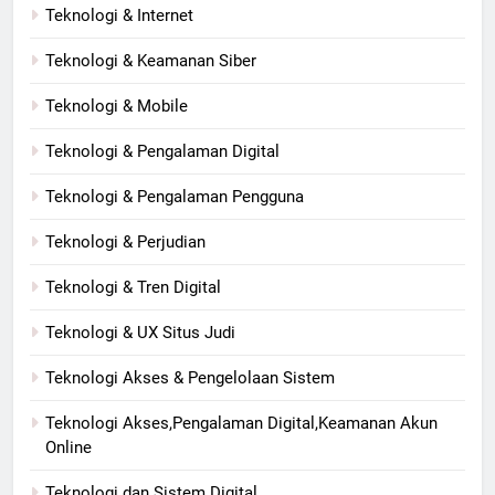
Teknologi & Internet
Teknologi & Keamanan Siber
Teknologi & Mobile
Teknologi & Pengalaman Digital
Teknologi & Pengalaman Pengguna
Teknologi & Perjudian
Teknologi & Tren Digital
Teknologi & UX Situs Judi
Teknologi Akses & Pengelolaan Sistem
Teknologi Akses,Pengalaman Digital,Keamanan Akun
Online
Teknologi dan Sistem Digital