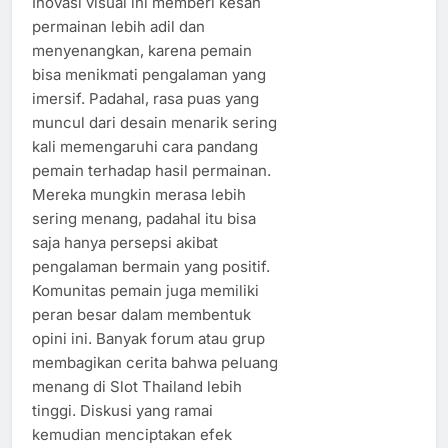
Inovasi visual ini memberi kesan
permainan lebih adil dan
menyenangkan, karena pemain
bisa menikmati pengalaman yang
imersif. Padahal, rasa puas yang
muncul dari desain menarik sering
kali memengaruhi cara pandang
pemain terhadap hasil permainan.
Mereka mungkin merasa lebih
sering menang, padahal itu bisa
saja hanya persepsi akibat
pengalaman bermain yang positif.
Komunitas pemain juga memiliki
peran besar dalam membentuk
opini ini. Banyak forum atau grup
membagikan cerita bahwa peluang
menang di Slot Thailand lebih
tinggi. Diskusi yang ramai
kemudian menciptakan efek