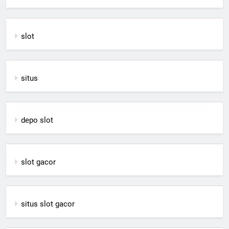
slot
situs
depo slot
slot gacor
situs slot gacor