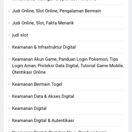
Judi Online, Slot Online, Pengalaman Bermain
Judi Online, Slot, Fakta Menarik
judi slot
Keamanan & Infrastruktur Digital
Keamanan Akun Game, Panduan Login Pokemon, Tips
Login Aman, Proteksi Data Digital, Tutorial Game Mobile,
Otentikasi Online
Keamanan Bermain Togel
Keamanan Data & Akses Digital
Keamanan Digital
Keamanan Digital & Autentikasi