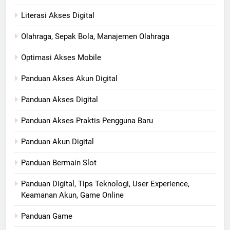
Literasi Akses Digital
Olahraga, Sepak Bola, Manajemen Olahraga
Optimasi Akses Mobile
Panduan Akses Akun Digital
Panduan Akses Digital
Panduan Akses Praktis Pengguna Baru
Panduan Akun Digital
Panduan Bermain Slot
Panduan Digital, Tips Teknologi, User Experience,
Keamanan Akun, Game Online
Panduan Game