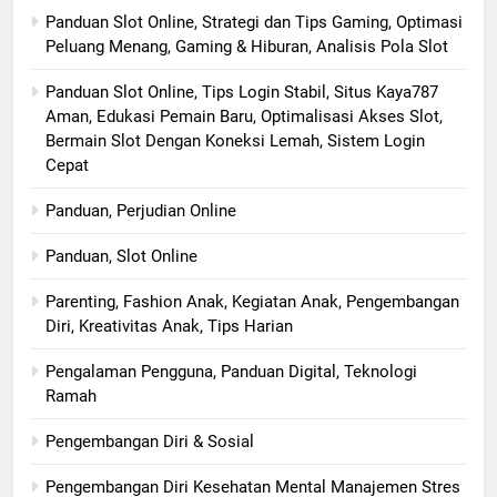
Panduan Slot Online, Strategi dan Tips Gaming, Optimasi
Peluang Menang, Gaming & Hiburan, Analisis Pola Slot
Panduan Slot Online, Tips Login Stabil, Situs Kaya787
Aman, Edukasi Pemain Baru, Optimalisasi Akses Slot,
Bermain Slot Dengan Koneksi Lemah, Sistem Login
Cepat
Panduan, Perjudian Online
Panduan, Slot Online
Parenting, Fashion Anak, Kegiatan Anak, Pengembangan
Diri, Kreativitas Anak, Tips Harian
Pengalaman Pengguna, Panduan Digital, Teknologi
Ramah
Pengembangan Diri & Sosial
Pengembangan Diri Kesehatan Mental Manajemen Stres