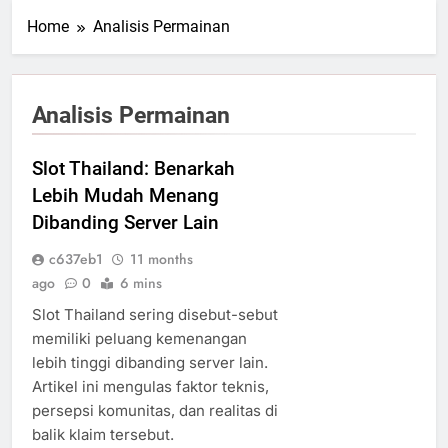
Home
Analisis Permainan
Analisis Permainan
Slot Thailand: Benarkah
Lebih Mudah Menang
Dibanding Server Lain
c637eb1
11 months
ago
0
6 mins
Slot Thailand sering disebut-sebut
memiliki peluang kemenangan
lebih tinggi dibanding server lain.
Artikel ini mengulas faktor teknis,
persepsi komunitas, dan realitas di
balik klaim tersebut.