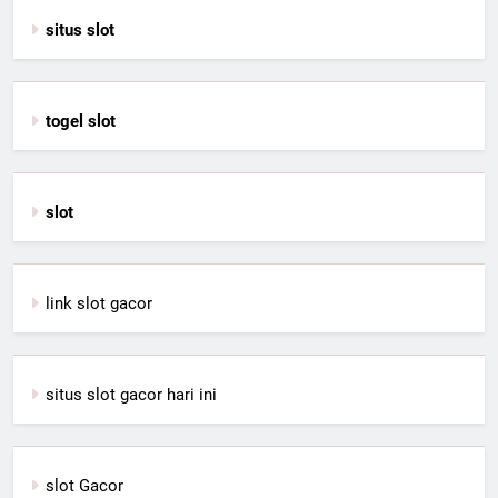
situs slot
togel slot
slot
link slot gacor
situs slot gacor hari ini
slot Gacor