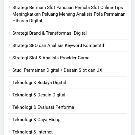
Strategi Bermain Slot Panduan Pemula Slot Online Tips
Meningkatkan Peluang Menang Analisis Pola Permainan
Hiburan Digital
Strategi Brand & Transformasi Digital
Strategi SEO dan Analisis Keyword Kompetitif
Strategi Slot & Analisis Provider Game
Studi Permainan Digital / Desain Slot dan UX
Teknologi & Budaya Digital
Teknologi & Desain Digital
Teknologi & Evaluasi Performa
Teknologi & Gaya Hidup
Teknologi & Internet