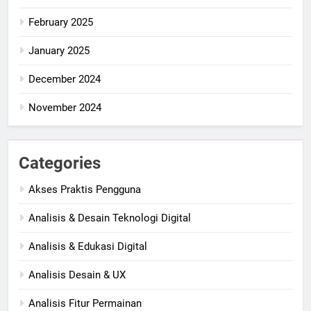
February 2025
January 2025
December 2024
November 2024
Categories
Akses Praktis Pengguna
Analisis & Desain Teknologi Digital
Analisis & Edukasi Digital
Analisis Desain & UX
Analisis Fitur Permainan