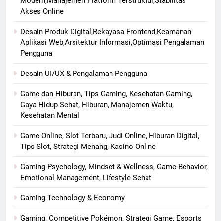
Modern,Manajemen Platform Terstruktur,Stabilitas
Akses Online
Desain Produk Digital,Rekayasa Frontend,Keamanan
Aplikasi Web,Arsitektur Informasi,Optimasi Pengalaman
Pengguna
Desain UI/UX & Pengalaman Pengguna
Game dan Hiburan, Tips Gaming, Kesehatan Gaming,
Gaya Hidup Sehat, Hiburan, Manajemen Waktu,
Kesehatan Mental
Game Online, Slot Terbaru, Judi Online, Hiburan Digital,
Tips Slot, Strategi Menang, Kasino Online
Gaming Psychology, Mindset & Wellness, Game Behavior,
Emotional Management, Lifestyle Sehat
Gaming Technology & Economy
Gaming, Competitive Pokémon, Strategi Game, Esports