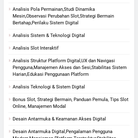
Analisis Pola Permainan,Studi Dinamika
Mesin,Observasi Perubahan Slot,Strategi Bermain
Bertahap,Perilaku Sistem Digital
Analisis Sistem & Teknologi Digital
Analisis Slot Interaktif
Analisis Struktur Platform Digital,UX dan Navigasi
Pengguna,Manajemen Akses dan Sesi,Stabilitas Sistem
Harian,Edukasi Penggunaan Platform
Analisis Teknologi & Sistem Digital
Bonus Slot, Strategi Bermain, Panduan Pemula, Tips Slot
Online, Manajemen Modal
Desain Antarmuka & Keamanan Akses Digital
Desain Antarmuka Digital,Pengalaman Pengguna