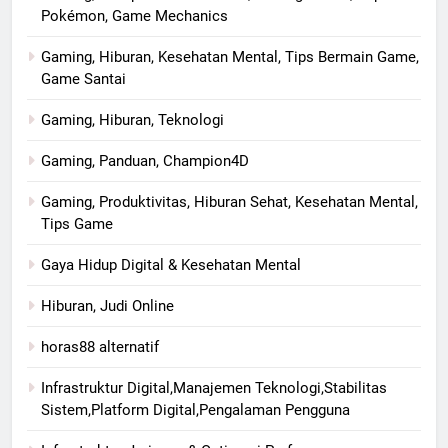
Pokémon, Game Mechanics
Gaming, Hiburan, Kesehatan Mental, Tips Bermain Game,
Game Santai
Gaming, Hiburan, Teknologi
Gaming, Panduan, Champion4D
Gaming, Produktivitas, Hiburan Sehat, Kesehatan Mental,
Tips Game
Gaya Hidup Digital & Kesehatan Mental
Hiburan, Judi Online
horas88 alternatif
Infrastruktur Digital,Manajemen Teknologi,Stabilitas
Sistem,Platform Digital,Pengalaman Pengguna