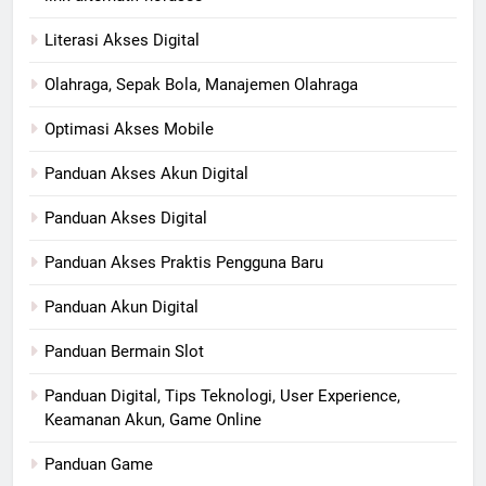
Literasi Akses Digital
Olahraga, Sepak Bola, Manajemen Olahraga
Optimasi Akses Mobile
Panduan Akses Akun Digital
Panduan Akses Digital
Panduan Akses Praktis Pengguna Baru
Panduan Akun Digital
Panduan Bermain Slot
Panduan Digital, Tips Teknologi, User Experience,
Keamanan Akun, Game Online
Panduan Game