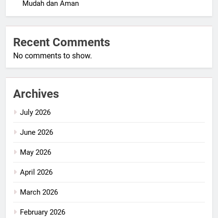
Mudah dan Aman
Recent Comments
No comments to show.
Archives
July 2026
June 2026
May 2026
April 2026
March 2026
February 2026