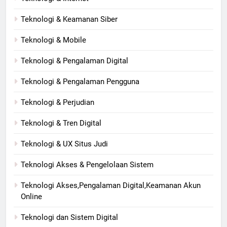
Teknologi & Keamanan Siber
Teknologi & Mobile
Teknologi & Pengalaman Digital
Teknologi & Pengalaman Pengguna
Teknologi & Perjudian
Teknologi & Tren Digital
Teknologi & UX Situs Judi
Teknologi Akses & Pengelolaan Sistem
Teknologi Akses,Pengalaman Digital,Keamanan Akun
Online
Teknologi dan Sistem Digital