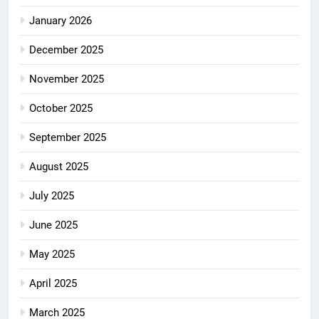
January 2026
December 2025
November 2025
October 2025
September 2025
August 2025
July 2025
June 2025
May 2025
April 2025
March 2025