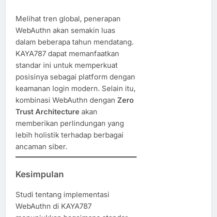
Melihat tren global, penerapan
WebAuthn akan semakin luas
dalam beberapa tahun mendatang.
KAYA787 dapat memanfaatkan
standar ini untuk memperkuat
posisinya sebagai platform dengan
keamanan login modern. Selain itu,
kombinasi WebAuthn dengan
Zero
Trust Architecture
akan
memberikan perlindungan yang
lebih holistik terhadap berbagai
ancaman siber.
Kesimpulan
Studi tentang implementasi
WebAuthn di KAYA787