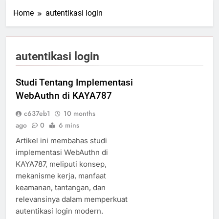
Home
autentikasi login
autentikasi login
Studi Tentang Implementasi
WebAuthn di KAYA787
c637eb1
10 months
ago
0
6 mins
Artikel ini membahas studi
implementasi WebAuthn di
KAYA787, meliputi konsep,
mekanisme kerja, manfaat
keamanan, tantangan, dan
relevansinya dalam memperkuat
autentikasi login modern.