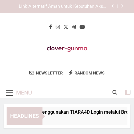
Skip
EDWINSLOT Login Cepat: Tips Masuk Akun tanpa
to
Kendala
content
Login Edwinslot Tanpa Ribet untuk Pengguna
Aktif yang Mengutamakan Akses Praktis
Langkah Aman Menggunakan TIARA4D Login
melalui Browser
Link Alternatif Aman untuk Kebutuhan Akses
Harian
EDWINSLOT Login Cepat: Tips Masuk Akun tanpa
Kendala
Clover Gunma
Dapatkan Produk Alami Yang Mendukung
Login Edwinslot Tanpa Ribet untuk Pengguna
NEWSLETTER
RANDOM NEWS
Aktif yang Mengutamakan Akses Praktis
Keberlanjutan Lingkungan Dari Clover
Gunma.
MENU
angkah Aman Menggunakan TIARA4D Login melalui Browser
HEADLINES
Month Ago