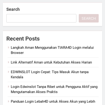
Search
SEARCH
Recent Posts
Langkah Aman Menggunakan TIARA4D Login melalui
Browser
Link Alternatif Aman untuk Kebutuhan Akses Harian
EDWINSLOT Login Cepat: Tips Masuk Akun tanpa
Kendala
Login Edwinslot Tanpa Ribet untuk Pengguna Aktif yang
Mengutamakan Akses Praktis
Panduan Login Lebah4D untuk Akses Akun yang Lebih