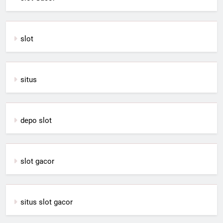
slot
situs
depo slot
slot gacor
situs slot gacor