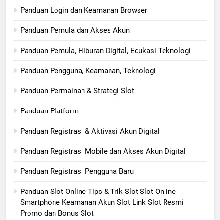
Panduan Login dan Keamanan Browser
Panduan Pemula dan Akses Akun
Panduan Pemula, Hiburan Digital, Edukasi Teknologi
Panduan Pengguna, Keamanan, Teknologi
Panduan Permainan & Strategi Slot
Panduan Platform
Panduan Registrasi & Aktivasi Akun Digital
Panduan Registrasi Mobile dan Akses Akun Digital
Panduan Registrasi Pengguna Baru
Panduan Slot Online Tips & Trik Slot Slot Online
Smartphone Keamanan Akun Slot Link Slot Resmi
Promo dan Bonus Slot