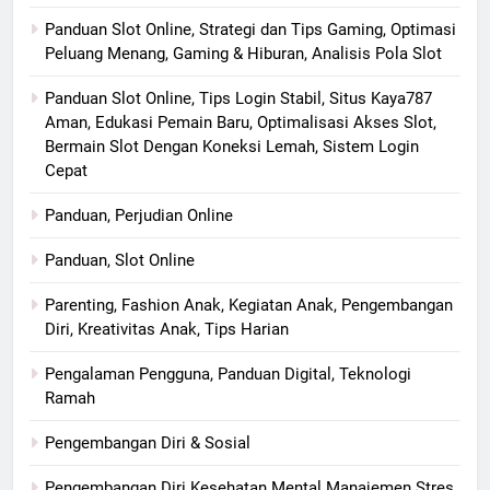
Panduan Slot Online, Strategi dan Tips Gaming, Optimasi
Peluang Menang, Gaming & Hiburan, Analisis Pola Slot
Panduan Slot Online, Tips Login Stabil, Situs Kaya787
Aman, Edukasi Pemain Baru, Optimalisasi Akses Slot,
Bermain Slot Dengan Koneksi Lemah, Sistem Login
Cepat
Panduan, Perjudian Online
Panduan, Slot Online
Parenting, Fashion Anak, Kegiatan Anak, Pengembangan
Diri, Kreativitas Anak, Tips Harian
Pengalaman Pengguna, Panduan Digital, Teknologi
Ramah
Pengembangan Diri & Sosial
Pengembangan Diri Kesehatan Mental Manajemen Stres