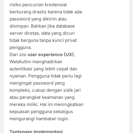
risiko pencurian kredensial
berkurang drastis karena tidak ada
password yang dikirim atau
disimpan. Bahkan jika database
server diretas, data yang dicuri
tidak berguna tanpa kunci privat
pengguna.
Dari sisi
user experience (UX)
,
WebAuthn menghadirkan
autentikasi yang lebih cepat dan
nyaman. Pengguna tidak perlu lagi
mengingat password yang
kompleks, cukup dengan sidik jari
atau perangkat keamanan yang
mereka miliki. Hal ini meningkatkan
kepuasan pengguna sekaligus
mengurangi hambatan login.
Tantangan Implementasi