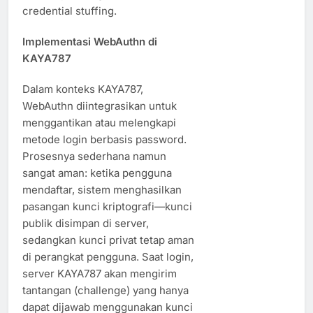
credential stuffing.
Implementasi WebAuthn di
KAYA787
Dalam konteks KAYA787,
WebAuthn diintegrasikan untuk
menggantikan atau melengkapi
metode login berbasis password.
Prosesnya sederhana namun
sangat aman: ketika pengguna
mendaftar, sistem menghasilkan
pasangan kunci kriptografi—kunci
publik disimpan di server,
sedangkan kunci privat tetap aman
di perangkat pengguna. Saat login,
server KAYA787 akan mengirim
tantangan (challenge) yang hanya
dapat dijawab menggunakan kunci