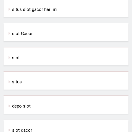
situs slot gacor hari ini
slot Gacor
slot
situs
depo slot
slot gacor