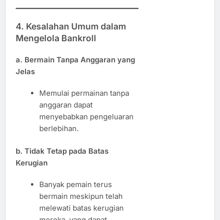
4. Kesalahan Umum dalam
Mengelola Bankroll
a. Bermain Tanpa Anggaran yang
Jelas
Memulai permainan tanpa
anggaran dapat
menyebabkan pengeluaran
berlebihan.
b. Tidak Tetap pada Batas
Kerugian
Banyak pemain terus
bermain meskipun telah
melewati batas kerugian
mereka, yang dapat