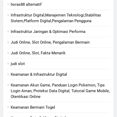
horas88 alternatif
Infrastruktur Digital,Manajemen Teknologi,Stabilitas
Sistem,Platform Digital,Pengalaman Pengguna
Infrastruktur Jaringan & Optimasi Performa
Judi Online, Slot Online, Pengalaman Bermain
Judi Online, Slot, Fakta Menarik
judi slot
Keamanan & Infrastruktur Digital
Keamanan Akun Game, Panduan Login Pokemon, Tips
Login Aman, Proteksi Data Digital, Tutorial Game Mobile,
Otentikasi Online
Keamanan Bermain Togel