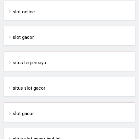
slot online
slot gacor
situs terpercaya
situs slot gacor
slot gacor