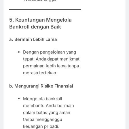
5. Keuntungan Mengelola
Bankroll dengan Baik
a. Bermain Lebih Lama
Dengan pengelolaan yang
tepat, Anda dapat menikmati
permainan lebih lama tanpa
merasa tertekan.
b. Mengurangi Risiko Finansial
Mengelola bankroll
membantu Anda bermain
dalam batas yang aman
tanpa mengganggu
keuangan pribadi.