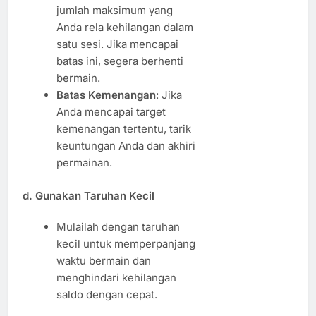
jumlah maksimum yang
Anda rela kehilangan dalam
satu sesi. Jika mencapai
batas ini, segera berhenti
bermain.
Batas Kemenangan
: Jika
Anda mencapai target
kemenangan tertentu, tarik
keuntungan Anda dan akhiri
permainan.
d. Gunakan Taruhan Kecil
Mulailah dengan taruhan
kecil untuk memperpanjang
waktu bermain dan
menghindari kehilangan
saldo dengan cepat.