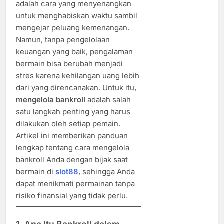
adalah cara yang menyenangkan
untuk menghabiskan waktu sambil
mengejar peluang kemenangan.
Namun, tanpa pengelolaan
keuangan yang baik, pengalaman
bermain bisa berubah menjadi
stres karena kehilangan uang lebih
dari yang direncanakan. Untuk itu,
mengelola bankroll
adalah salah
satu langkah penting yang harus
dilakukan oleh setiap pemain.
Artikel ini memberikan panduan
lengkap tentang cara mengelola
bankroll Anda dengan bijak saat
bermain di
slot88
, sehingga Anda
dapat menikmati permainan tanpa
risiko finansial yang tidak perlu.