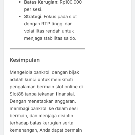
Batas Kerugian
: Rp100.000
per sesi.
Strategi
: Fokus pada slot
dengan RTP tinggi dan
volatilitas rendah untuk
menjaga stabilitas saldo.
Kesimpulan
Mengelola bankroll dengan bijak
adalah kunci untuk menikmati
pengalaman bermain slot online di
Slot88 tanpa tekanan finansial.
Dengan menetapkan anggaran,
membagi bankroll ke dalam sesi
bermain, dan menjaga disiplin
terhadap batas kerugian serta
kemenangan, Anda dapat bermain