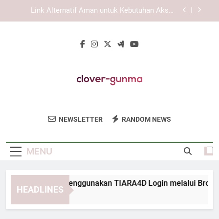
Skip
EDWINSLOT Login Cepat: Tips Masuk Akun tanpa
to
Kendala
content
Login Edwinslot Tanpa Ribet untuk Pengguna
Aktif yang Mengutamakan Akses Praktis
Langkah Aman Menggunakan TIARA4D Login
melalui Browser
Link Alternatif Aman untuk Kebutuhan Akses
Harian
EDWINSLOT Login Cepat: Tips Masuk Akun tanpa
Kendala
Clover Gunma
Dapatkan Produk Alami Yang Mendukung
Login Edwinslot Tanpa Ribet untuk Pengguna
NEWSLETTER
RANDOM NEWS
Aktif yang Mengutamakan Akses Praktis
Keberlanjutan Lingkungan Dari Clover
Gunma.
MENU
Langkah Aman Menggunakan TIARA4D Login melalui Browser
HEADLINES
 Month Ago