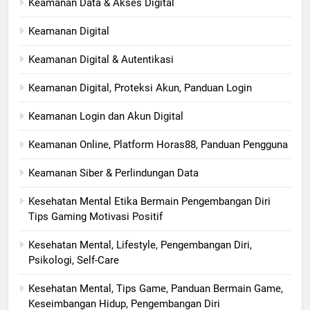
Keamanan Data & Akses Digital
Keamanan Digital
Keamanan Digital & Autentikasi
Keamanan Digital, Proteksi Akun, Panduan Login
Keamanan Login dan Akun Digital
Keamanan Online, Platform Horas88, Panduan Pengguna
Keamanan Siber & Perlindungan Data
Kesehatan Mental Etika Bermain Pengembangan Diri
Tips Gaming Motivasi Positif
Kesehatan Mental, Lifestyle, Pengembangan Diri,
Psikologi, Self-Care
Kesehatan Mental, Tips Game, Panduan Bermain Game,
Keseimbangan Hidup, Pengembangan Diri