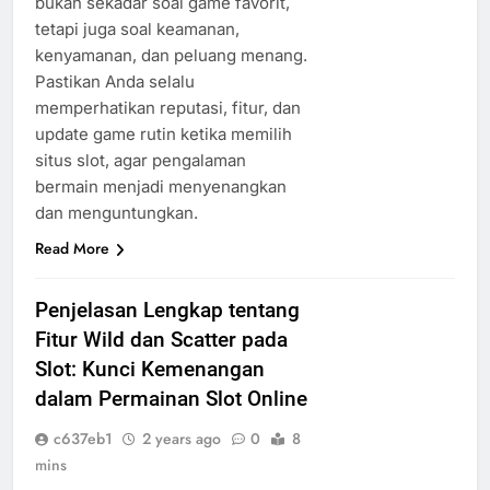
bukan sekadar soal game favorit,
tetapi juga soal keamanan,
kenyamanan, dan peluang menang.
Pastikan Anda selalu
memperhatikan reputasi, fitur, dan
update game rutin ketika memilih
situs slot, agar pengalaman
bermain menjadi menyenangkan
dan menguntungkan.
Read More
Penjelasan Lengkap tentang
Fitur Wild dan Scatter pada
Slot: Kunci Kemenangan
dalam Permainan Slot Online
c637eb1
2 years ago
0
8
mins