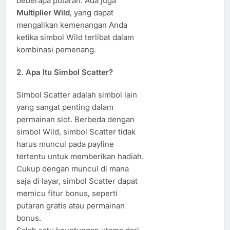
beberapa putaran. Ada juga
Multiplier Wild
, yang dapat
mengalikan kemenangan Anda
ketika simbol Wild terlibat dalam
kombinasi pemenang.
2.
Apa Itu Simbol Scatter?
Simbol Scatter adalah simbol lain
yang sangat penting dalam
permainan slot. Berbeda dengan
simbol Wild, simbol Scatter tidak
harus muncul pada payline
tertentu untuk memberikan hadiah.
Cukup dengan muncul di mana
saja di layar, simbol Scatter dapat
memicu fitur bonus, seperti
putaran gratis atau permainan
bonus.