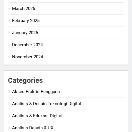
March 2025
February 2025
January 2025
December 2024
November 2024
Categories
Akses Praktis Pengguna
Analisis & Desain Teknologi Digital
Analisis & Edukasi Digital
Analisis Desain & UX