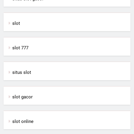
slot
slot 777
situs slot
slot gacor
slot online