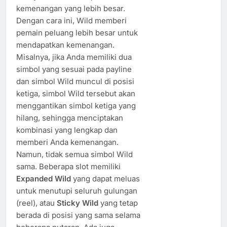
kemenangan yang lebih besar.
Dengan cara ini, Wild memberi
pemain peluang lebih besar untuk
mendapatkan kemenangan.
Misalnya, jika Anda memiliki dua
simbol yang sesuai pada payline
dan simbol Wild muncul di posisi
ketiga, simbol Wild tersebut akan
menggantikan simbol ketiga yang
hilang, sehingga menciptakan
kombinasi yang lengkap dan
memberi Anda kemenangan.
Namun, tidak semua simbol Wild
sama. Beberapa slot memiliki
Expanded Wild
yang dapat meluas
untuk menutupi seluruh gulungan
(reel), atau
Sticky Wild
yang tetap
berada di posisi yang sama selama