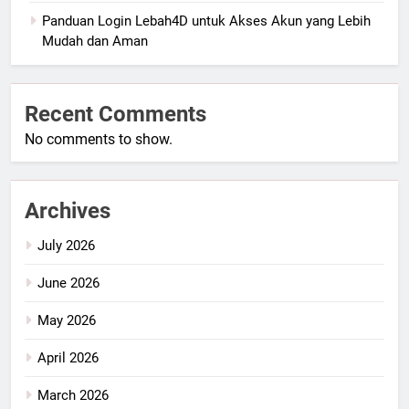
Panduan Login Lebah4D untuk Akses Akun yang Lebih
Mudah dan Aman
Recent Comments
No comments to show.
Archives
July 2026
June 2026
May 2026
April 2026
March 2026