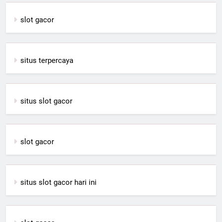
slot gacor
situs terpercaya
situs slot gacor
slot gacor
situs slot gacor hari ini