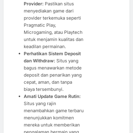
Provider:
Pastikan situs
menyediakan game dari
provider terkemuka seperti
Pragmatic Play,
Microgaming, atau Playtech
untuk menjamin kualitas dan
keadilan permainan.
Perhatikan Sistem Deposit
dan Withdraw:
Situs yang
bagus menawarkan metode
deposit dan penarikan yang
cepat, aman, dan tanpa
biaya tersembunyi.
Amati Update Game Rutin:
Situs yang rajin
menambahkan game terbaru
menunjukkan komitmen
mereka untuk memberikan
pengalaman bermain yang