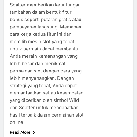
Scatter memberikan keuntungan
tambahan dalam bentuk fitur
bonus seperti putaran gratis atau
pembayaran langsung. Memahami
cara kerja kedua fitur ini dan
memilih mesin slot yang tepat
untuk bermain dapat membantu
Anda meraih kemenangan yang
lebih besar dan menikmati
permainan slot dengan cara yang
lebih menyenangkan. Dengan
strategi yang tepat, Anda dapat
memanfaatkan setiap kesempatan
yang diberikan oleh simbol Wild
dan Scatter untuk mendapatkan
hasil terbaik dalam permainan slot
online.
Read More