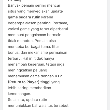
Banyak pemain sering mencari
situs yang menyediakan
update
game secara rutin
karena
beberapa alasan penting. Pertama,
variasi game yang terus diperbarui
membuat pengalaman bermain
tidak monoton. Pemain bisa
mencoba berbagai tema, fitur
bonus, dan mekanisme permainan
terbaru. Hal ini tidak hanya
menambah keseruan, tetapi juga
meningkatkan peluang
menemukan game dengan
RTP
(Return to Player) tinggi
yang
lebih sering memberikan
kemenangan.
Selain itu, update rutin
menunjukkan bahwa situs tersebut