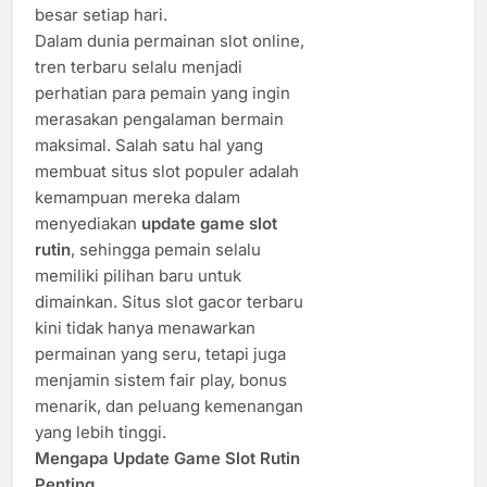
besar setiap hari.
Dalam dunia permainan slot online,
tren terbaru selalu menjadi
perhatian para pemain yang ingin
merasakan pengalaman bermain
maksimal. Salah satu hal yang
membuat situs slot populer adalah
kemampuan mereka dalam
menyediakan
update game slot
rutin
, sehingga pemain selalu
memiliki pilihan baru untuk
dimainkan. Situs slot gacor terbaru
kini tidak hanya menawarkan
permainan yang seru, tetapi juga
menjamin sistem fair play, bonus
menarik, dan peluang kemenangan
yang lebih tinggi.
Mengapa Update Game Slot Rutin
Penting