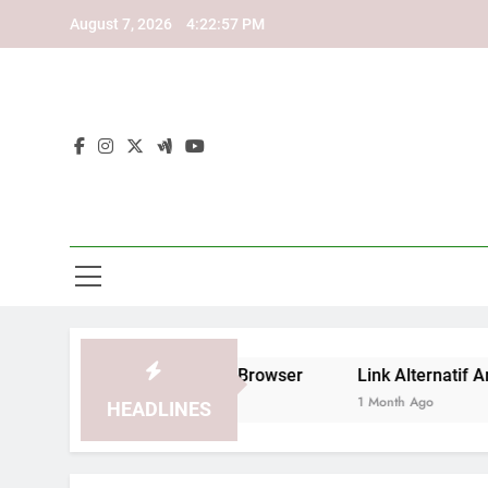
Skip
August 7, 2026
4:22:58 PM
to
content
Clo
Dapatkan 
D Login melalui Browser
Link Alternatif Aman untuk 
1 Month Ago
HEADLINES