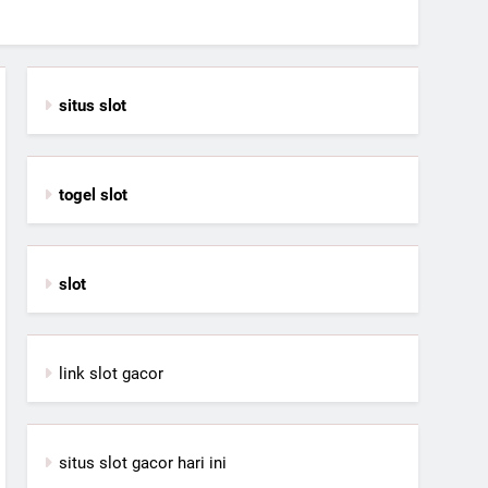
situs slot
togel slot
slot
link slot gacor
situs slot gacor hari ini