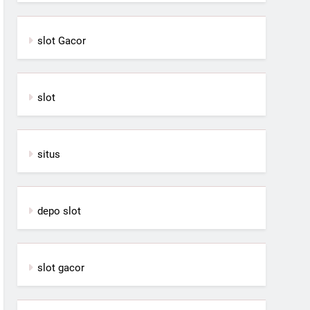
slot Gacor
slot
situs
depo slot
slot gacor