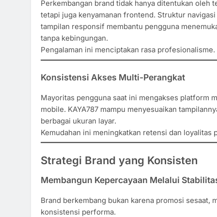
Perkembangan brand tidak hanya ditentukan oleh t
tetapi juga kenyamanan frontend. Struktur navigasi
tampilan responsif membantu pengguna menemukan 
tanpa kebingungan.
Pengalaman ini menciptakan rasa profesionalisme.
Konsistensi Akses Multi-Perangkat
Mayoritas pengguna saat ini mengakses platform m
mobile. KAYA787 mampu menyesuaikan tampilannya 
berbagai ukuran layar.
Kemudahan ini meningkatkan retensi dan loyalitas
Strategi Brand yang Konsisten
Membangun Kepercayaan Melalui Stabilita
Brand berkembang bukan karena promosi sesaat, m
konsistensi performa.