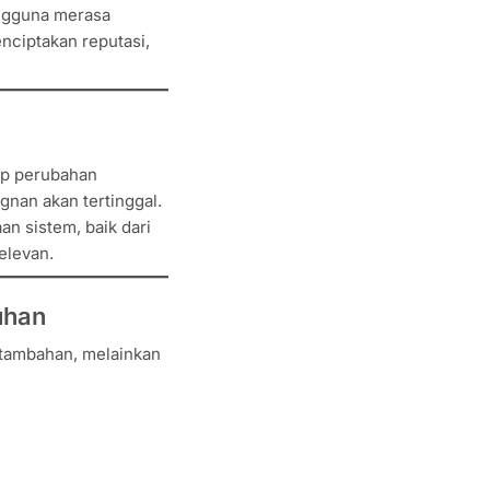
ngguna merasa
enciptakan reputasi,
ap perubahan
gnan akan tertinggal.
 sistem, baik dari
elevan.
uhan
r tambahan, melainkan