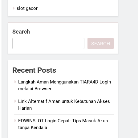
slot gacor
Search
SEARCH
Recent Posts
Langkah Aman Menggunakan TIARA4D Login
melalui Browser
Link Alternatif Aman untuk Kebutuhan Akses
Harian
EDWINSLOT Login Cepat: Tips Masuk Akun
tanpa Kendala