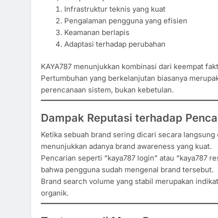
Infrastruktur teknis yang kuat
Pengalaman pengguna yang efisien
Keamanan berlapis
Adaptasi terhadap perubahan
KAYA787 menunjukkan kombinasi dari keempat fakt
Pertumbuhan yang berkelanjutan biasanya merupaka
perencanaan sistem, bukan kebetulan.
Dampak Reputasi terhadap Penca
Ketika sebuah brand sering dicari secara langsung d
menunjukkan adanya brand awareness yang kuat.
Pencarian seperti “kaya787 login” atau “kaya787 
bahwa pengguna sudah mengenal brand tersebut.
Brand search volume yang stabil merupakan indik
organik.