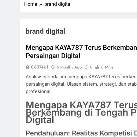
Home
brand digital
brand digital
Mengapa KAYA787 Terus Berkembang
Persaingan Digital
C637eb1
5 Months Ago
0
8 Mins
Analisis mendalam mengapa KAYA787 terus berkem
persaingan digital. Ulasan sistem, strategi, dan stab
profesional.
Mengapa KAYA787 Teru
Berkembang di Tengah P
Digital
Pendahuluan: Realitas Kompetisi 