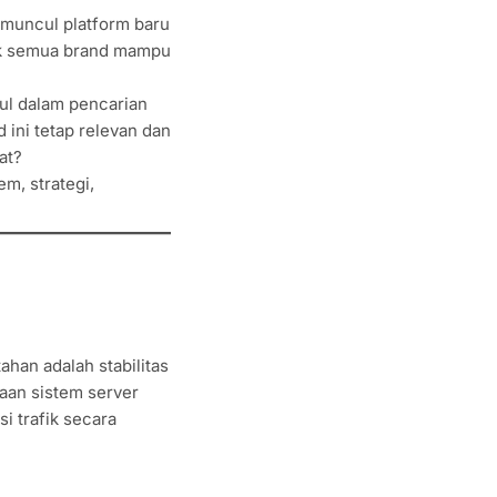
i muncul platform baru
dak semua brand mampu
ul dalam pencarian
ini tetap relevan dan
at?
em, strategi,
ahan adalah stabilitas
aan sistem server
i trafik secara