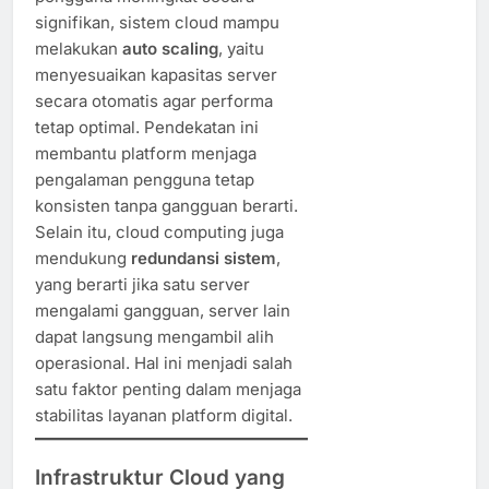
signifikan, sistem cloud mampu
melakukan
auto scaling
, yaitu
menyesuaikan kapasitas server
secara otomatis agar performa
tetap optimal. Pendekatan ini
membantu platform menjaga
pengalaman pengguna tetap
konsisten tanpa gangguan berarti.
Selain itu, cloud computing juga
mendukung
redundansi sistem
,
yang berarti jika satu server
mengalami gangguan, server lain
dapat langsung mengambil alih
operasional. Hal ini menjadi salah
satu faktor penting dalam menjaga
stabilitas layanan platform digital.
Infrastruktur Cloud yang