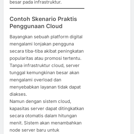
besar pada infrastruktur.
Contoh Skenario Praktis
Penggunaan Cloud
Bayangkan sebuah platform digital
mengalami lonjakan pengguna
secara tiba-tiba akibat peningkatan
popularitas atau promosi tertentu.
Tanpa infrastruktur cloud, server
tunggal kemungkinan besar akan
mengalami overload dan
menyebabkan layanan tidak dapat
diakses.
Namun dengan sistem cloud,
kapasitas server dapat ditingkatkan
secara otomatis dalam hitungan
menit. Sistem akan menambahkan
node server baru untuk