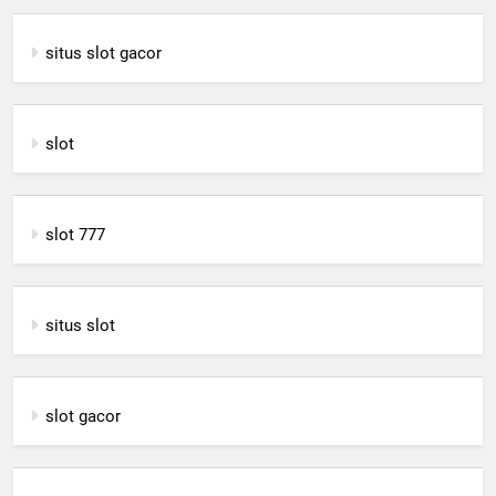
situs slot gacor
slot
slot 777
situs slot
slot gacor