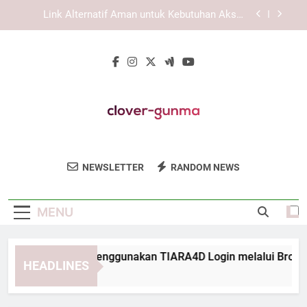
Skip
EDWINSLOT Login Cepat: Tips Masuk Akun tanpa
to
Kendala
content
Login Edwinslot Tanpa Ribet untuk Pengguna
Aktif yang Mengutamakan Akses Praktis
Langkah Aman Menggunakan TIARA4D Login
melalui Browser
Link Alternatif Aman untuk Kebutuhan Akses
Harian
EDWINSLOT Login Cepat: Tips Masuk Akun tanpa
Kendala
Clover Gunma
Dapatkan Produk Alami Yang Mendukung
Login Edwinslot Tanpa Ribet untuk Pengguna
NEWSLETTER
RANDOM NEWS
Aktif yang Mengutamakan Akses Praktis
Keberlanjutan Lingkungan Dari Clover
Gunma.
MENU
angkah Aman Menggunakan TIARA4D Login melalui Browser
HEADLINES
Month Ago