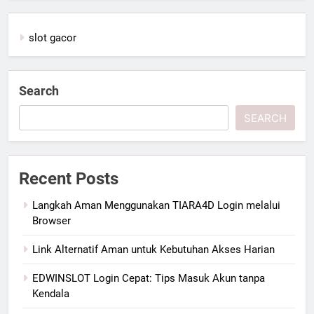
slot gacor
Search
SEARCH
Recent Posts
Langkah Aman Menggunakan TIARA4D Login melalui
Browser
Link Alternatif Aman untuk Kebutuhan Akses Harian
EDWINSLOT Login Cepat: Tips Masuk Akun tanpa
Kendala