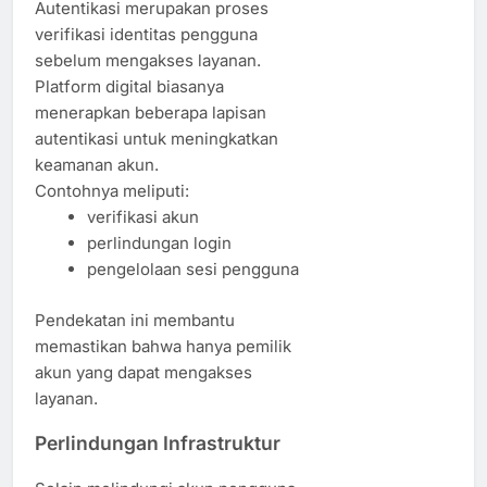
Autentikasi merupakan proses
verifikasi identitas pengguna
sebelum mengakses layanan.
Platform digital biasanya
menerapkan beberapa lapisan
autentikasi untuk meningkatkan
keamanan akun.
Contohnya meliputi:
verifikasi akun
perlindungan login
pengelolaan sesi pengguna
Pendekatan ini membantu
memastikan bahwa hanya pemilik
akun yang dapat mengakses
layanan.
Perlindungan Infrastruktur