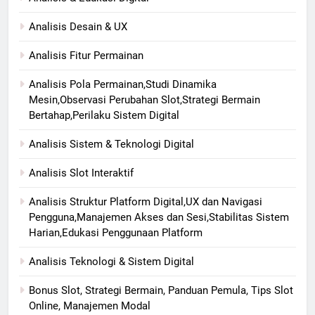
Analisis Desain & UX
Analisis Fitur Permainan
Analisis Pola Permainan,Studi Dinamika
Mesin,Observasi Perubahan Slot,Strategi Bermain
Bertahap,Perilaku Sistem Digital
Analisis Sistem & Teknologi Digital
Analisis Slot Interaktif
Analisis Struktur Platform Digital,UX dan Navigasi
Pengguna,Manajemen Akses dan Sesi,Stabilitas Sistem
Harian,Edukasi Penggunaan Platform
Analisis Teknologi & Sistem Digital
Bonus Slot, Strategi Bermain, Panduan Pemula, Tips Slot
Online, Manajemen Modal