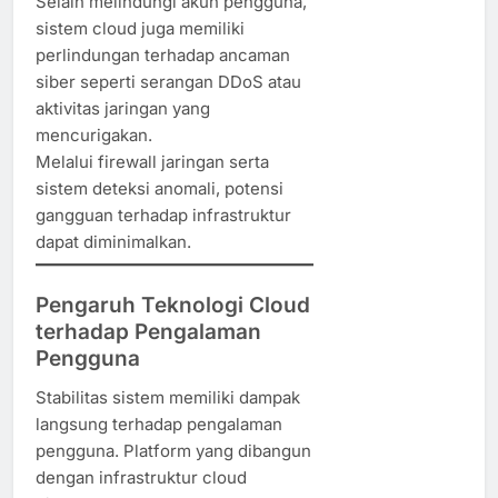
Selain melindungi akun pengguna,
sistem cloud juga memiliki
perlindungan terhadap ancaman
siber seperti serangan DDoS atau
aktivitas jaringan yang
mencurigakan.
Melalui firewall jaringan serta
sistem deteksi anomali, potensi
gangguan terhadap infrastruktur
dapat diminimalkan.
Pengaruh Teknologi Cloud
terhadap Pengalaman
Pengguna
Stabilitas sistem memiliki dampak
langsung terhadap pengalaman
pengguna. Platform yang dibangun
dengan infrastruktur cloud