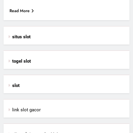
Read More
situs slot
togel slot
slot
link slot gacor