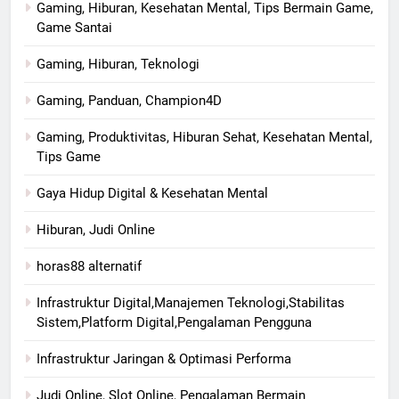
Gaming, Hiburan, Kesehatan Mental, Tips Bermain Game,
Game Santai
Gaming, Hiburan, Teknologi
Gaming, Panduan, Champion4D
Gaming, Produktivitas, Hiburan Sehat, Kesehatan Mental,
Tips Game
Gaya Hidup Digital & Kesehatan Mental
Hiburan, Judi Online
horas88 alternatif
Infrastruktur Digital,Manajemen Teknologi,Stabilitas
Sistem,Platform Digital,Pengalaman Pengguna
Infrastruktur Jaringan & Optimasi Performa
Judi Online, Slot Online, Pengalaman Bermain