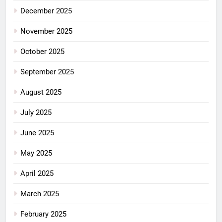
December 2025
November 2025
October 2025
September 2025
August 2025
July 2025
June 2025
May 2025
April 2025
March 2025
February 2025