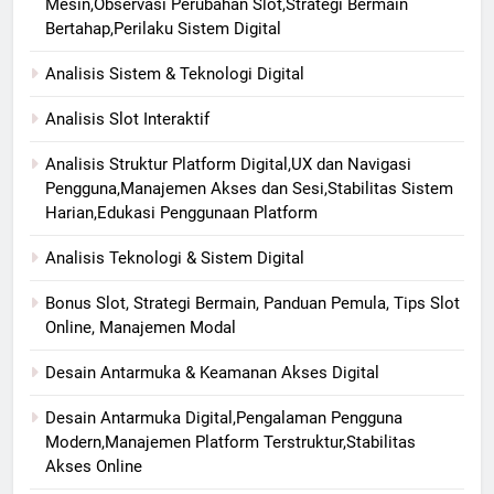
Mesin,Observasi Perubahan Slot,Strategi Bermain
Bertahap,Perilaku Sistem Digital
Analisis Sistem & Teknologi Digital
Analisis Slot Interaktif
Analisis Struktur Platform Digital,UX dan Navigasi
Pengguna,Manajemen Akses dan Sesi,Stabilitas Sistem
Harian,Edukasi Penggunaan Platform
Analisis Teknologi & Sistem Digital
Bonus Slot, Strategi Bermain, Panduan Pemula, Tips Slot
Online, Manajemen Modal
Desain Antarmuka & Keamanan Akses Digital
Desain Antarmuka Digital,Pengalaman Pengguna
Modern,Manajemen Platform Terstruktur,Stabilitas
Akses Online