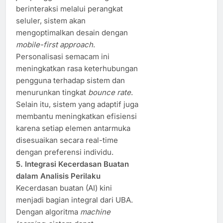
berinteraksi melalui perangkat
seluler, sistem akan
mengoptimalkan desain dengan
mobile-first approach
.
Personalisasi semacam ini
meningkatkan rasa keterhubungan
pengguna terhadap sistem dan
menurunkan tingkat
bounce rate
.
Selain itu, sistem yang adaptif juga
membantu meningkatkan efisiensi
karena setiap elemen antarmuka
disesuaikan secara real-time
dengan preferensi individu.
5. Integrasi Kecerdasan Buatan
dalam Analisis Perilaku
Kecerdasan buatan (AI) kini
menjadi bagian integral dari UBA.
Dengan algoritma
machine