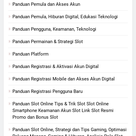
Panduan Pemula dan Akses Akun
Panduan Pemula, Hiburan Digital, Edukasi Teknologi
Panduan Pengguna, Keamanan, Teknologi
Panduan Permainan & Strategi Slot
Panduan Platform
Panduan Registrasi & Aktivasi Akun Digital
Panduan Registrasi Mobile dan Akses Akun Digital
Panduan Registrasi Pengguna Baru
Panduan Slot Online Tips & Trik Slot Slot Online
Smartphone Keamanan Akun Slot Link Slot Resmi
Promo dan Bonus Slot
Panduan Slot Online, Strategi dan Tips Gaming, Optimasi