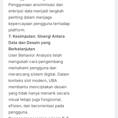
Penggunaan anonimisasi dan
enkripsi data menjadi langkah
penting dalam menjaga
kepercayaan pengguna terhadap
platform.
7. Kesimpulan: Sinergi Antara
Data dan Desain yang
Berkelanjutan
User Behavior Analysis telah
mengubah cara pengembang
memahami pengguna dan
merancang sistem digital. Dalam
konteks slot modern, UBA
membantu menciptakan desain
yang tidak hanya menarik secara
visual tetapi juga fungsional,
efisien, dan berorientasi pada
pengguna.