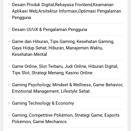
Desain Produk Digital,Rekayasa Frontend,Keamanan
Aplikasi Web,Arsitektur Informasi,Optimasi Pengalaman
Pengguna
Desain UI/UX & Pengalaman Pengguna
Game dan Hiburan, Tips Gaming, Kesehatan Gaming,
Gaya Hidup Sehat, Hiburan, Manajemen Waktu,
Kesehatan Mental
Game Online, Slot Terbaru, Judi Online, Hiburan Digital,
Tips Slot, Strategi Menang, Kasino Online
Gaming Psychology, Mindset & Wellness, Game Behavior,
Emotional Management, Lifestyle Sehat
Gaming Technology & Economy
Gaming, Competitive Pokémon, Strategi Game, Esports
Pokémon, Game Mechanics