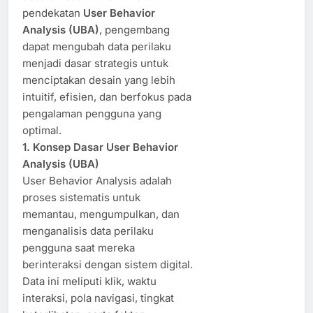
pendekatan
User Behavior
Analysis (UBA)
, pengembang
dapat mengubah data perilaku
menjadi dasar strategis untuk
menciptakan desain yang lebih
intuitif, efisien, dan berfokus pada
pengalaman pengguna yang
optimal.
1. Konsep Dasar User Behavior
Analysis (UBA)
User Behavior Analysis adalah
proses sistematis untuk
memantau, mengumpulkan, dan
menganalisis data perilaku
pengguna saat mereka
berinteraksi dengan sistem digital.
Data ini meliputi klik, waktu
interaksi, pola navigasi, tingkat