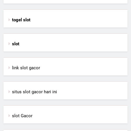
togel slot
slot
link slot gacor
situs slot gacor hari ini
slot Gacor