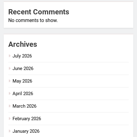
Recent Comments
No comments to show.
Archives
July 2026
June 2026
May 2026
April 2026
March 2026
February 2026
January 2026