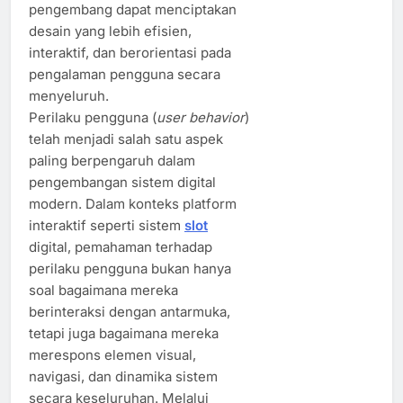
pengembang dapat menciptakan
desain yang lebih efisien,
interaktif, dan berorientasi pada
pengalaman pengguna secara
menyeluruh.
Perilaku pengguna (
user behavior
)
telah menjadi salah satu aspek
paling berpengaruh dalam
pengembangan sistem digital
modern. Dalam konteks platform
interaktif seperti sistem
slot
digital, pemahaman terhadap
perilaku pengguna bukan hanya
soal bagaimana mereka
berinteraksi dengan antarmuka,
tetapi juga bagaimana mereka
merespons elemen visual,
navigasi, dan dinamika sistem
secara keseluruhan. Melalui