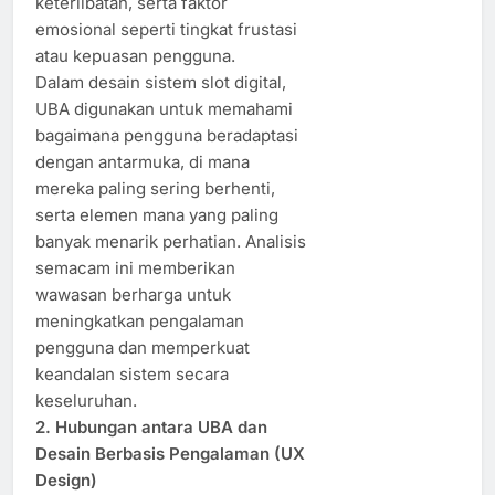
keterlibatan, serta faktor
emosional seperti tingkat frustasi
atau kepuasan pengguna.
Dalam desain sistem slot digital,
UBA digunakan untuk memahami
bagaimana pengguna beradaptasi
dengan antarmuka, di mana
mereka paling sering berhenti,
serta elemen mana yang paling
banyak menarik perhatian. Analisis
semacam ini memberikan
wawasan berharga untuk
meningkatkan pengalaman
pengguna dan memperkuat
keandalan sistem secara
keseluruhan.
2. Hubungan antara UBA dan
Desain Berbasis Pengalaman (UX
Design)