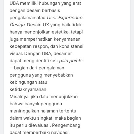
UBA memiliki hubungan yang erat
dengan desain berbasis
pengalaman atau
User Experience
Design
. Desain UX yang baik tidak
hanya menonjolkan estetika, tetapi
juga memperhatikan kenyamanan,
kecepatan respon, dan konsistensi
visual. Dengan UBA, desainer
dapat mengidentifikasi
pain points
—bagian dari pengalaman
pengguna yang menyebabkan
kebingungan atau
ketidaknyamanan.
Misalnya, jika data menunjukkan
bahwa banyak pengguna
meninggalkan halaman tertentu
dalam waktu singkat, maka bagian
itu perlu dievaluasi. Pengembang
dapat memperbaiki navigasi,