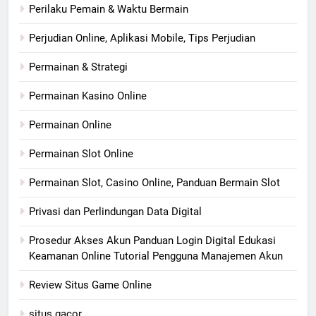
Perilaku Pemain & Waktu Bermain
Perjudian Online, Aplikasi Mobile, Tips Perjudian
Permainan & Strategi
Permainan Kasino Online
Permainan Online
Permainan Slot Online
Permainan Slot, Casino Online, Panduan Bermain Slot
Privasi dan Perlindungan Data Digital
Prosedur Akses Akun Panduan Login Digital Edukasi
Keamanan Online Tutorial Pengguna Manajemen Akun
Review Situs Game Online
situs gacor