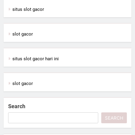
situs slot gacor
slot gacor
situs slot gacor hari ini
slot gacor
Search
SEARCH