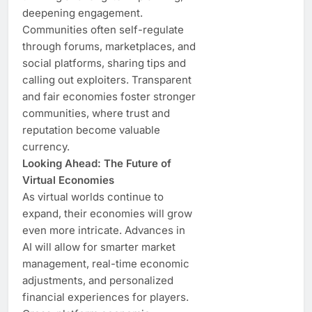
deepening engagement.
Communities often self-regulate
through forums, marketplaces, and
social platforms, sharing tips and
calling out exploiters. Transparent
and fair economies foster stronger
communities, where trust and
reputation become valuable
currency.
Looking Ahead: The Future of
Virtual Economies
As virtual worlds continue to
expand, their economies will grow
even more intricate. Advances in
AI will allow for smarter market
management, real-time economic
adjustments, and personalized
financial experiences for players.