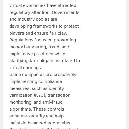
virtual economies have attracted
regulatory attention. Governments
and industry bodies are
developing frameworks to protect
players and ensure fair play.
Regulations focus on preventing
money laundering, fraud, and
exploitative practices while
clarifying tax obligations related to
virtual earnings.
Game companies are proactively
implementing compliance
measures, such as identity
verification (KYC), transaction
monitoring, and anti-fraud
algorithms. These controls
enhance security and help
maintain balanced economies.