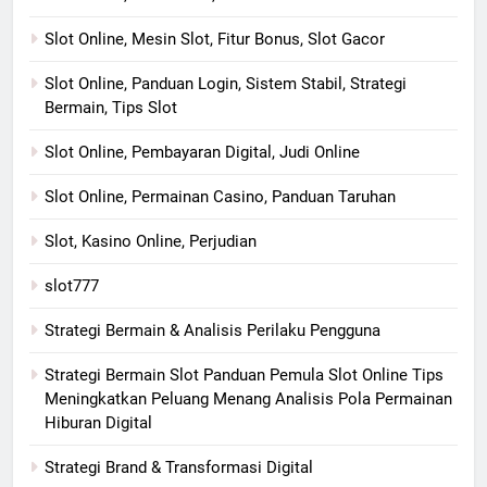
Slot Online, Mesin Slot, Fitur Bonus, Slot Gacor
Slot Online, Panduan Login, Sistem Stabil, Strategi
Bermain, Tips Slot
Slot Online, Pembayaran Digital, Judi Online
Slot Online, Permainan Casino, Panduan Taruhan
Slot, Kasino Online, Perjudian
slot777
Strategi Bermain & Analisis Perilaku Pengguna
Strategi Bermain Slot Panduan Pemula Slot Online Tips
Meningkatkan Peluang Menang Analisis Pola Permainan
Hiburan Digital
Strategi Brand & Transformasi Digital