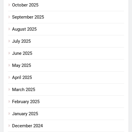
October 2025
September 2025
August 2025
July 2025
June 2025
May 2025
April 2025
March 2025
February 2025
January 2025
December 2024