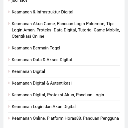
judi slot
Keamanan & Infrastruktur Digital
Keamanan Akun Game, Panduan Login Pokemon, Tips
Login Aman, Proteksi Data Digital, Tutorial Game Mobile,
Otentikasi Online
Keamanan Bermain Togel
Keamanan Data & Akses Digital
Keamanan Digital
Keamanan Digital & Autentikasi
Keamanan Digital, Proteksi Akun, Panduan Login
Keamanan Login dan Akun Digital
Keamanan Online, Platform Horas88, Panduan Pengguna