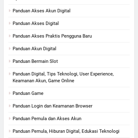
Panduan Akses Akun Digital
Panduan Akses Digital
Panduan Akses Praktis Pengguna Baru
Panduan Akun Digital
Panduan Bermain Slot
Panduan Digital, Tips Teknologi, User Experience,
Keamanan Akun, Game Online
Panduan Game
Panduan Login dan Keamanan Browser
Panduan Pemula dan Akses Akun
Panduan Pemula, Hiburan Digital, Edukasi Teknologi