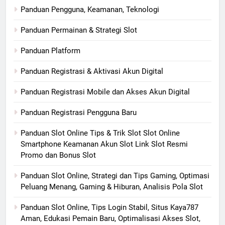
Panduan Pengguna, Keamanan, Teknologi
Panduan Permainan & Strategi Slot
Panduan Platform
Panduan Registrasi & Aktivasi Akun Digital
Panduan Registrasi Mobile dan Akses Akun Digital
Panduan Registrasi Pengguna Baru
Panduan Slot Online Tips & Trik Slot Slot Online
Smartphone Keamanan Akun Slot Link Slot Resmi
Promo dan Bonus Slot
Panduan Slot Online, Strategi dan Tips Gaming, Optimasi
Peluang Menang, Gaming & Hiburan, Analisis Pola Slot
Panduan Slot Online, Tips Login Stabil, Situs Kaya787
Aman, Edukasi Pemain Baru, Optimalisasi Akses Slot,