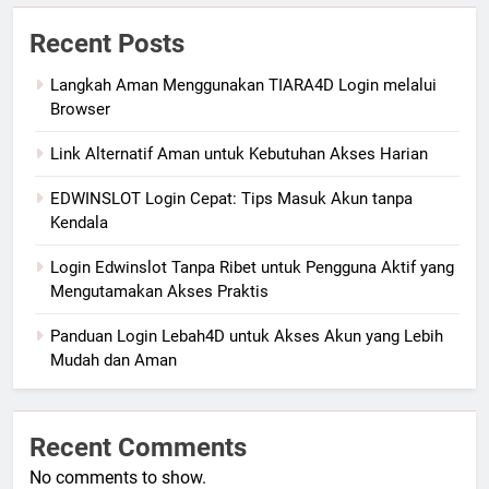
Recent Posts
Langkah Aman Menggunakan TIARA4D Login melalui
Browser
Link Alternatif Aman untuk Kebutuhan Akses Harian
EDWINSLOT Login Cepat: Tips Masuk Akun tanpa
Kendala
Login Edwinslot Tanpa Ribet untuk Pengguna Aktif yang
Mengutamakan Akses Praktis
Panduan Login Lebah4D untuk Akses Akun yang Lebih
Mudah dan Aman
Recent Comments
No comments to show.