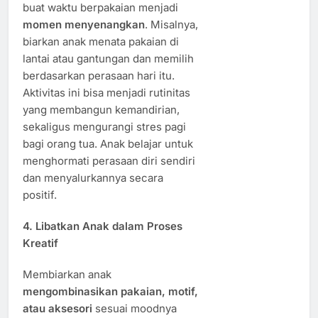
buat waktu berpakaian menjadi
momen menyenangkan
. Misalnya,
biarkan anak menata pakaian di
lantai atau gantungan dan memilih
berdasarkan perasaan hari itu.
Aktivitas ini bisa menjadi rutinitas
yang membangun kemandirian,
sekaligus mengurangi stres pagi
bagi orang tua. Anak belajar untuk
menghormati perasaan diri sendiri
dan menyalurkannya secara
positif.
4. Libatkan Anak dalam Proses
Kreatif
Membiarkan anak
mengombinasikan pakaian, motif,
atau aksesori
sesuai moodnya