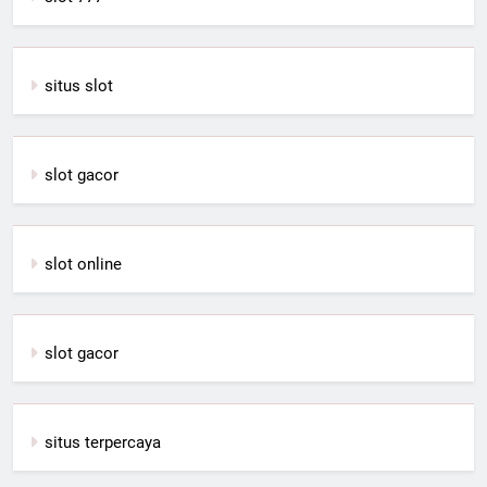
situs slot
slot gacor
slot online
slot gacor
situs terpercaya