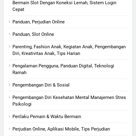
Bermain Slot Dengan Koneksi Lemah, Sistem Login
Cepat
Panduan, Perjudian Online
Panduan, Slot Online
Parenting, Fashion Anak, Kegiatan Anak, Pengembangan
Diri, Kreativitas Anak, Tips Harian
Pengalaman Pengguna, Panduan Digital, Teknologi
Ramah
Pengembangan Diri & Sosial
Pengembangan Diri Kesehatan Mental Manajemen Stres
Psikologi
Perilaku Pemain & Waktu Bermain
Perjudian Online, Aplikasi Mobile, Tips Perjudian