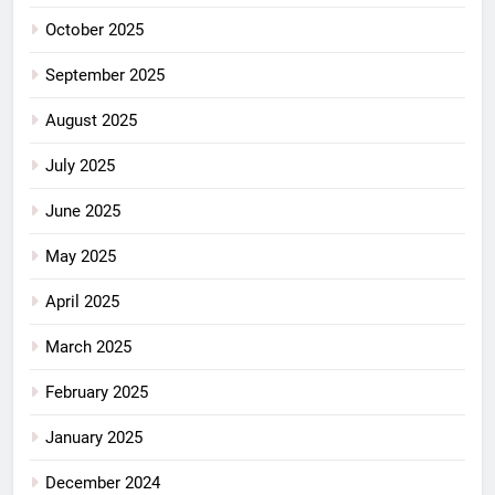
October 2025
September 2025
August 2025
July 2025
June 2025
May 2025
April 2025
March 2025
February 2025
January 2025
December 2024