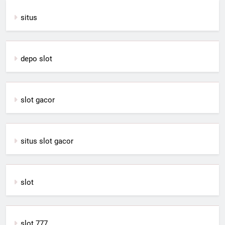
situs
depo slot
slot gacor
situs slot gacor
slot
slot 777