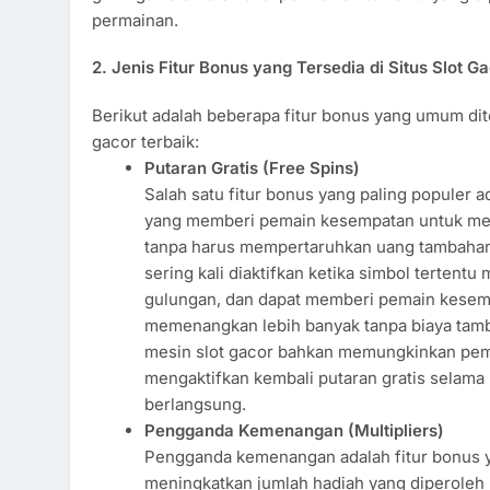
permainan.
2.
Jenis Fitur Bonus yang Tersedia di Situs Slot G
Berikut adalah beberapa fitur bonus yang umum dit
gacor terbaik:
Putaran Gratis (Free Spins)
Salah satu fitur bonus yang paling populer ad
yang memberi pemain kesempatan untuk me
tanpa harus mempertaruhkan uang tambahan.
sering kali diaktifkan ketika simbol tertentu
gulungan, dan dapat memberi pemain kesem
memenangkan lebih banyak tanpa biaya tam
mesin slot gacor bahkan memungkinkan pem
mengaktifkan kembali putaran gratis selama
berlangsung.
Pengganda Kemenangan (Multipliers)
Pengganda kemenangan adalah fitur bonus 
meningkatkan jumlah hadiah yang diperoleh p