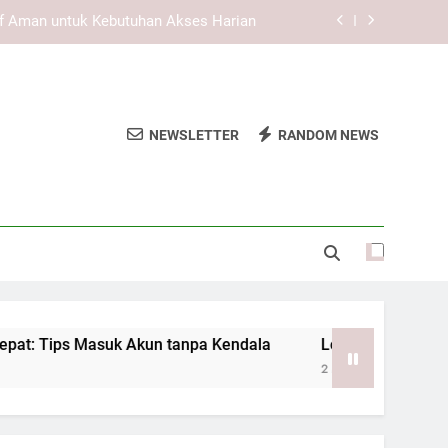
tif Aman untuk Kebutuhan Akses Harian
epat: Tips Masuk Akun tanpa Kendala
ktif yang Mengutamakan Akses Praktis
NEWSLETTER
RANDOM NEWS
akan TIARA4D Login melalui Browser
tif Aman untuk Kebutuhan Akses Harian
 Clover Gunma.
epat: Tips Masuk Akun tanpa Kendala
ktif yang Mengutamakan Akses Praktis
 Masuk Akun tanpa Kendala
Login Edwinslot Tanpa Rib
2 Months Ago