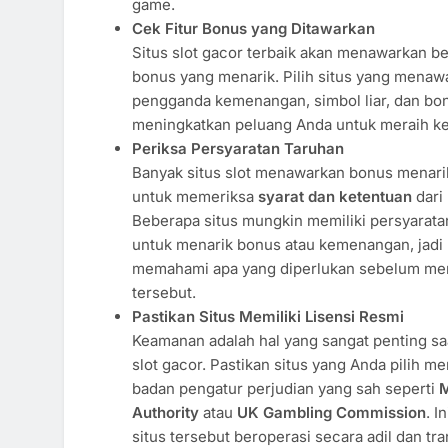
game.
Cek Fitur Bonus yang Ditawarkan
Situs slot gacor terbaik akan menawarkan ber
bonus yang menarik. Pilih situs yang menawa
pengganda kemenangan, simbol liar, dan bo
meningkatkan peluang Anda untuk meraih k
Periksa Persyaratan Taruhan
Banyak situs slot menawarkan bonus menarik,
untuk memeriksa
syarat dan ketentuan
dari
Beberapa situs mungkin memiliki persyaratan
untuk menarik bonus atau kemenangan, jadi 
memahami apa yang diperlukan sebelum me
tersebut.
Pastikan Situs Memiliki Lisensi Resmi
Keamanan adalah hal yang sangat penting saa
slot gacor. Pastikan situs yang Anda pilih mem
badan pengatur perjudian yang sah seperti
M
Authority
atau
UK Gambling Commission
. I
situs tersebut beroperasi secara adil dan tr