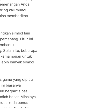
kemenangan Anda
sering kali muncul
 bisa memberikan
an.
ntikan simbol lain
emenang. Fitur ini
membantu
 Selain itu, beberapa
ki kemampuan untuk
 lebih banyak simbol
s game yang dipicu
ini biasanya
k berpartisipasi
iah besar. Misalnya,
mutar roda bonus