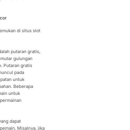
acor
emukan di situs slot
alah putaran gratis,
mutar gulungan
 Putaran gratis
 muncul pada
patan untuk
bahan. Beberapa
ain untuk
 permainan
yang dapat
emain. Misalnya, jika