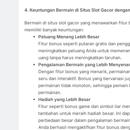
4.
Keuntungan Bermain di Situs Slot Gacor dengan
Bermain di situs slot gacor yang menawarkan fitur 
memiliki banyak keuntungan:
Peluang Menang Lebih Besar
Fitur bonus seperti putaran gratis dan pe
meningkatkan peluang Anda untuk memenan
uang tanpa harus meningkatkan taruhan.
Pengalaman Bermain yang Lebih Menyena
Dengan fitur bonus yang menarik, permainan 
seru dan interaktif. Bonus yang bervariasi 
permainan tidak monoton, sehingga pemain b
permainan.
Hadiah yang Lebih Besar
Fitur seperti bonus game dan simbol liar m
tambahan untuk meraih hadiah besar. Ini da
perbedaan besar dalam pengalaman bermain 
Anda berhasil mengaktifkan fitur bonus den