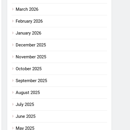
March 2026
February 2026
January 2026
December 2025
November 2025
October 2025
September 2025
August 2025
July 2025
June 2025
May 2025