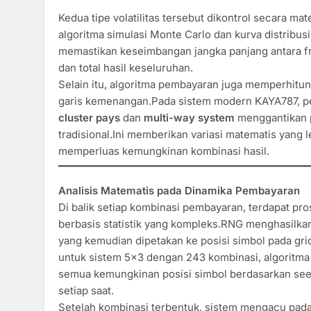
Kedua tipe volatilitas tersebut dikontrol secara mat
algoritma simulasi Monte Carlo dan kurva distribusi 
memastikan keseimbangan jangka panjang antara 
dan total hasil keseluruhan.
Selain itu, algoritma pembayaran juga memperhit
garis kemenangan.Pada sistem modern KAYA787, 
cluster pays
dan
multi-way system
menggantikan p
tradisional.Ini memberikan variasi matematis yang l
memperluas kemungkinan kombinasi hasil.
Analisis Matematis pada Dinamika Pembayaran
Di balik setiap kombinasi pembayaran, terdapat pr
berbasis statistik yang kompleks.RNG menghasilka
yang kemudian dipetakan ke posisi simbol pada grid
untuk sistem 5×3 dengan 243 kombinasi, algoritm
semua kemungkinan posisi simbol berdasarkan se
setiap saat.
Setelah kombinasi terbentuk, sistem mengacu pad