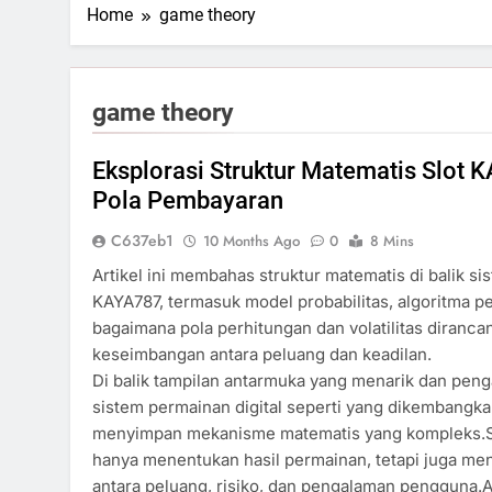
Home
game theory
game theory
Eksplorasi Struktur Matematis Slot 
Pola Pembayaran
C637eb1
10 Months Ago
0
8 Mins
Artikel ini membahas struktur matematis di balik si
KAYA787, termasuk model probabilitas, algoritma p
bagaimana pola perhitungan dan volatilitas diranc
keseimbangan antara peluang dan keadilan.
Di balik tampilan antarmuka yang menarik dan penga
sistem permainan digital seperti yang dikembangk
menyimpan mekanisme matematis yang kompleks.Str
hanya menentukan hasil permainan, tetapi juga m
antara peluang, risiko, dan pengalaman pengguna.Ar