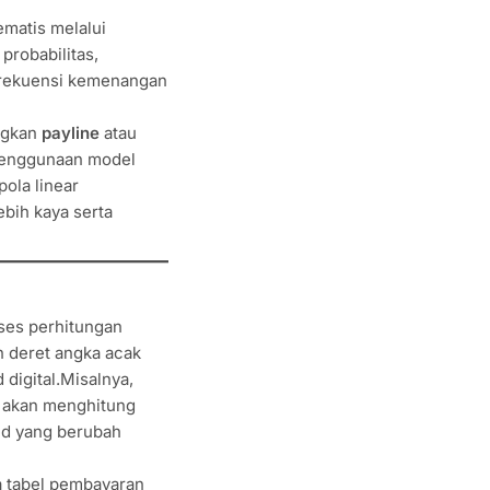
ematis melalui
probabilitas,
frekuensi kemenangan
ungkan
payline
atau
penggunaan model
ola linear
ebih kaya serta
oses perhitungan
n deret angka acak
 digital.Misalnya,
a akan menghitung
ed yang berubah
a tabel pembayaran