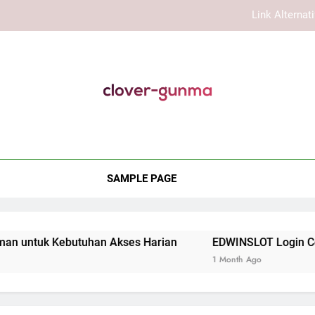
Link Alterna
EDWINSLOT Login C
Login Edwinslot Tanpa Ribet untuk Pengguna A
Langkah Aman Menggun
ver Gunma
Link Alterna
Produk Alami Yang Mendukung Keberlanjutan Lingkungan Dari
EDWINSLOT Login C
SAMPLE PAGE
Login Edwinslot Tanpa Ribet untuk Pengguna A
 Kebutuhan Akses Harian
EDWINSLOT Login Cepat: Tips
1 Month Ago