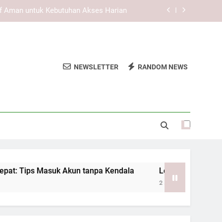
tif Aman untuk Kebutuhan Akses Harian
epat: Tips Masuk Akun tanpa Kendala
ktif yang Mengutamakan Akses Praktis
NEWSLETTER
RANDOM NEWS
akan TIARA4D Login melalui Browser
tif Aman untuk Kebutuhan Akses Harian
 Clover Gunma.
epat: Tips Masuk Akun tanpa Kendala
ktif yang Mengutamakan Akses Praktis
 Masuk Akun tanpa Kendala
Login Edwinslot Tanpa Ribe
2 Months Ago