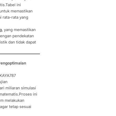
is.Tabel ini
untuk memastikan
 rata-rata yang
g
, yang memastikan
.Dengan pendekatan
istik dan tidak dapat
 Pengoptimalan
, KAYA787
jian
ari miliaran simulasi
 matematis.Proses ini
tem melakukan
agar tetap sesuai