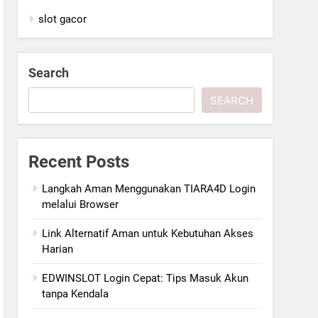
slot gacor
Search
SEARCH
Recent Posts
Langkah Aman Menggunakan TIARA4D Login
melalui Browser
Link Alternatif Aman untuk Kebutuhan Akses
Harian
EDWINSLOT Login Cepat: Tips Masuk Akun
tanpa Kendala