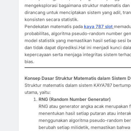
mengeksplorasi bagaimana struktur matematis dan
dirancang untuk menciptakan sistem yang adil, tra
konsisten secara statistik.
Pendekatan matematis pada
kaya 787 slot
memaduk
probabilitas, algoritma pseudo-random number gen
model statistik yang memastikan hasil setiap sesi 
dan tidak dapat diprediksi.Hal ini menjadi kunci 
kepercayaan serta menjaga integritas sistem terha
bias.
Konsep Dasar Struktur Matematis dalam Sistem D
Struktur matematis dalam sistem KAYA787 bertump
utama, yaitu:
RNG (Random Number Generator)
RNG atau generator angka acak merupakan f
menentukan hasil setiap putaran atau intera
menggunakan algoritma pseudo-random ber
berubah setiap milidetik, memastikan bahwa 