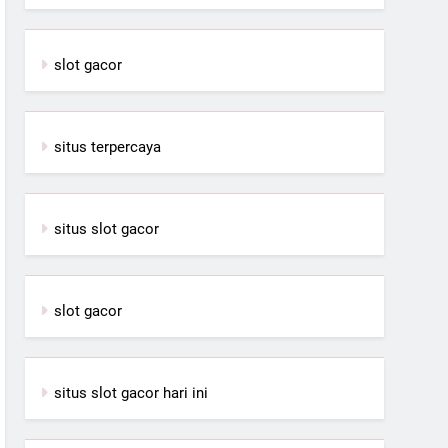
slot gacor
situs terpercaya
situs slot gacor
slot gacor
situs slot gacor hari ini