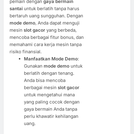
pemain dengan
gaya bermain
santai
untuk berlatih tanpa harus
bertaruh uang sungguhan. Dengan
mode demo
, Anda dapat menguji
mesin
slot gacor
yang berbeda,
mencoba berbagai fitur bonus, dan
memahami cara kerja mesin tanpa
risiko finansial.
Manfaatkan Mode Demo
:
Gunakan
mode demo
untuk
berlatih dengan tenang.
Anda bisa mencoba
berbagai mesin
slot gacor
untuk mengetahui mana
yang paling cocok dengan
gaya bermain Anda tanpa
perlu khawatir kehilangan
uang.