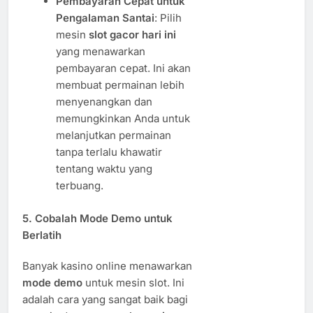
Pembayaran Cepat untuk
Pengalaman Santai
: Pilih
mesin
slot gacor hari ini
yang menawarkan
pembayaran cepat. Ini akan
membuat permainan lebih
menyenangkan dan
memungkinkan Anda untuk
melanjutkan permainan
tanpa terlalu khawatir
tentang waktu yang
terbuang.
5.
Cobalah Mode Demo untuk
Berlatih
Banyak kasino online menawarkan
mode demo
untuk mesin slot. Ini
adalah cara yang sangat baik bagi