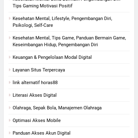
Tips Gaming Motivasi Positif
Kesehatan Mental, Lifestyle, Pengembangan Diri,
Psikologi, Self-Care
Kesehatan Mental, Tips Game, Panduan Bermain Game,
Keseimbangan Hidup, Pengembangan Diri
Keuangan & Pengelolaan Modal Digital
Layanan Situs Terpercaya
link alternatif horas88
Literasi Akses Digital
Olahraga, Sepak Bola, Manajemen Olahraga
Optimasi Akses Mobile
Panduan Akses Akun Digital