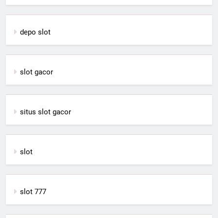
depo slot
slot gacor
situs slot gacor
slot
slot 777