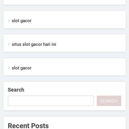
slot gacor
situs slot gacor hari ini
slot gacor
Search
SEARCH
Recent Posts