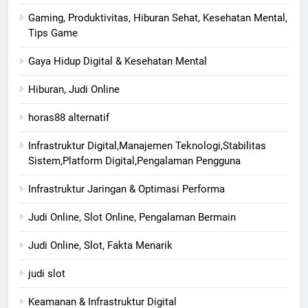
Gaming, Produktivitas, Hiburan Sehat, Kesehatan Mental,
Tips Game
Gaya Hidup Digital & Kesehatan Mental
Hiburan, Judi Online
horas88 alternatif
Infrastruktur Digital,Manajemen Teknologi,Stabilitas
Sistem,Platform Digital,Pengalaman Pengguna
Infrastruktur Jaringan & Optimasi Performa
Judi Online, Slot Online, Pengalaman Bermain
Judi Online, Slot, Fakta Menarik
judi slot
Keamanan & Infrastruktur Digital