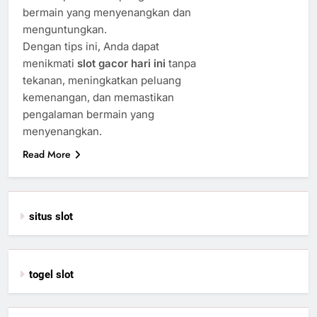
bermain yang menyenangkan dan
menguntungkan.
Dengan tips ini, Anda dapat
menikmati
slot gacor hari ini
tanpa
tekanan, meningkatkan peluang
kemenangan, dan memastikan
pengalaman bermain yang
menyenangkan.
Read More
situs slot
togel slot