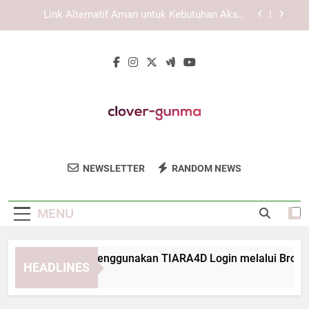
Skip
EDWINSLOT Login Cepat: Tips Masuk Akun tanpa
to
Kendala
content
Login Edwinslot Tanpa Ribet untuk Pengguna
Aktif yang Mengutamakan Akses Praktis
Langkah Aman Menggunakan TIARA4D Login
melalui Browser
Link Alternatif Aman untuk Kebutuhan Akses
Harian
EDWINSLOT Login Cepat: Tips Masuk Akun tanpa
Kendala
Clover Gunma
Dapatkan Produk Alami Yang Mendukung
Login Edwinslot Tanpa Ribet untuk Pengguna
NEWSLETTER
RANDOM NEWS
Aktif yang Mengutamakan Akses Praktis
Keberlanjutan Lingkungan Dari Clover
Gunma.
MENU
angkah Aman Menggunakan TIARA4D Login melalui Browser
HEADLINES
Weeks Ago