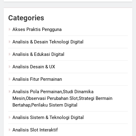
Categories
Akses Praktis Pengguna
Analisis & Desain Teknologi Digital
Analisis & Edukasi Digital
Analisis Desain & UX
Analisis Fitur Permainan
Analisis Pola Permainan,Studi Dinamika
Mesin,Observasi Perubahan Slot,Strategi Bermain
Bertahap,Perilaku Sistem Digital
Analisis Sistem & Teknologi Digital
Analisis Slot Interaktif