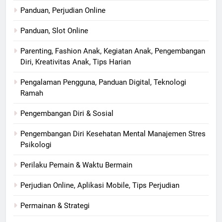
Panduan, Perjudian Online
Panduan, Slot Online
Parenting, Fashion Anak, Kegiatan Anak, Pengembangan
Diri, Kreativitas Anak, Tips Harian
Pengalaman Pengguna, Panduan Digital, Teknologi
Ramah
Pengembangan Diri & Sosial
Pengembangan Diri Kesehatan Mental Manajemen Stres
Psikologi
Perilaku Pemain & Waktu Bermain
Perjudian Online, Aplikasi Mobile, Tips Perjudian
Permainan & Strategi