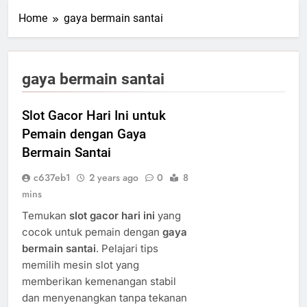
Home
gaya bermain santai
gaya bermain santai
Slot Gacor Hari Ini untuk
Pemain dengan Gaya
Bermain Santai
c637eb1
2 years ago
0
8
mins
Temukan
slot gacor hari ini
yang
cocok untuk pemain dengan
gaya
bermain santai
. Pelajari tips
memilih mesin slot yang
memberikan kemenangan stabil
dan menyenangkan tanpa tekanan