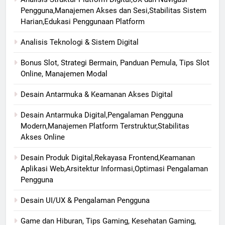
Pengguna,Manajemen Akses dan Sesi,Stabilitas Sistem
Harian,Edukasi Penggunaan Platform
Analisis Teknologi & Sistem Digital
Bonus Slot, Strategi Bermain, Panduan Pemula, Tips Slot
Online, Manajemen Modal
Desain Antarmuka & Keamanan Akses Digital
Desain Antarmuka Digital,Pengalaman Pengguna
Modern,Manajemen Platform Terstruktur,Stabilitas
Akses Online
Desain Produk Digital,Rekayasa Frontend,Keamanan
Aplikasi Web,Arsitektur Informasi,Optimasi Pengalaman
Pengguna
Desain UI/UX & Pengalaman Pengguna
Game dan Hiburan, Tips Gaming, Kesehatan Gaming,