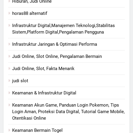
Hiburan, Judi Online
horas88 alternatif
Infrastruktur Digital,Manajemen Teknologi,Stabilitas
Sistem,Platform Digital,Pengalaman Pengguna
Infrastruktur Jaringan & Optimasi Performa
Judi Online, Slot Online, Pengalaman Bermain
Judi Online, Slot, Fakta Menarik
judi slot
Keamanan & Infrastruktur Digital
Keamanan Akun Game, Panduan Login Pokemon, Tips
Login Aman, Proteksi Data Digital, Tutorial Game Mobile,
Otentikasi Online
Keamanan Bermain Togel