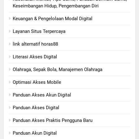
Keseimbangan Hidup, Pengembangan Diri
Keuangan & Pengelolaan Modal Digital
Layanan Situs Terpercaya
link alternatif horas88
Literasi Akses Digital
Olahraga, Sepak Bola, Manajemen Olahraga
Optimasi Akses Mobile
Panduan Akses Akun Digital
Panduan Akses Digital
Panduan Akses Praktis Pengguna Baru
Panduan Akun Digital