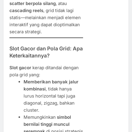
scatter berpola silang
, atau
cascading reels
, grid tidak lagi
statis—melainkan menjadi elemen
interaktif yang dapat dioptimalkan
secara strategi.
Slot Gacor dan Pola Grid: Apa
Keterkaitannya?
Slot gacor
kerap ditandai dengan
pola grid yang:
Memberikan banyak jalur
kombinasi
, tidak hanya
lurus horizontal tapi juga
diagonal, zigzag, bahkan
cluster.
Memungkinkan
simbol
bernilai tinggi muncul
serempak
di posisi strategis