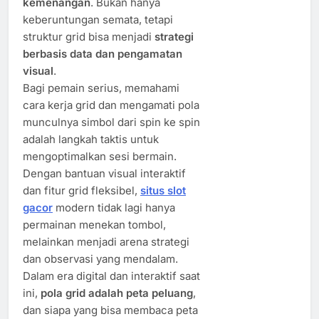
kemenangan
. Bukan hanya
keberuntungan semata, tetapi
struktur grid bisa menjadi
strategi
berbasis data dan pengamatan
visual
.
Bagi pemain serius, memahami
cara kerja grid dan mengamati pola
munculnya simbol dari spin ke spin
adalah langkah taktis untuk
mengoptimalkan sesi bermain.
Dengan bantuan visual interaktif
dan fitur grid fleksibel,
situs slot
gacor
modern tidak lagi hanya
permainan menekan tombol,
melainkan menjadi arena strategi
dan observasi yang mendalam.
Dalam era digital dan interaktif saat
ini,
pola grid adalah peta peluang
,
dan siapa yang bisa membaca peta