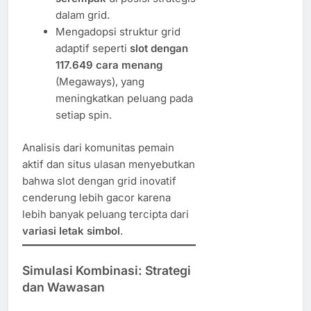
dalam grid.
Mengadopsi struktur grid
adaptif seperti
slot dengan
117.649 cara menang
(Megaways), yang
meningkatkan peluang pada
setiap spin.
Analisis dari komunitas pemain
aktif dan situs ulasan menyebutkan
bahwa slot dengan grid inovatif
cenderung lebih gacor karena
lebih banyak peluang tercipta dari
variasi letak simbol
.
Simulasi Kombinasi: Strategi
dan Wawasan