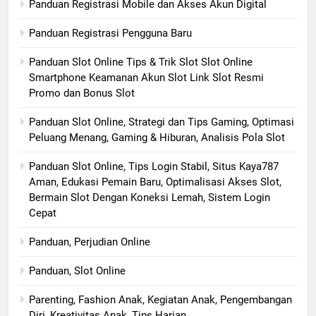
Panduan Registrasi Mobile dan Akses Akun Digital
Panduan Registrasi Pengguna Baru
Panduan Slot Online Tips & Trik Slot Slot Online
Smartphone Keamanan Akun Slot Link Slot Resmi
Promo dan Bonus Slot
Panduan Slot Online, Strategi dan Tips Gaming, Optimasi
Peluang Menang, Gaming & Hiburan, Analisis Pola Slot
Panduan Slot Online, Tips Login Stabil, Situs Kaya787
Aman, Edukasi Pemain Baru, Optimalisasi Akses Slot,
Bermain Slot Dengan Koneksi Lemah, Sistem Login
Cepat
Panduan, Perjudian Online
Panduan, Slot Online
Parenting, Fashion Anak, Kegiatan Anak, Pengembangan
Diri, Kreativitas Anak, Tips Harian