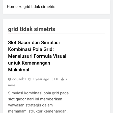
Home
grid tidak simetris
grid tidak simetris
Slot Gacor dan Simulasi
Kombinasi Pola Grid:
Menelusuri Formula Visual
untuk Kemenangan
Maksimal
c637eb1
1 year ago
0
7
mins
Simulasi kombinasi pola grid pada
slot gacor hari ini memberikan
wawasan strategis dalam
memahami struktur kemenangan.