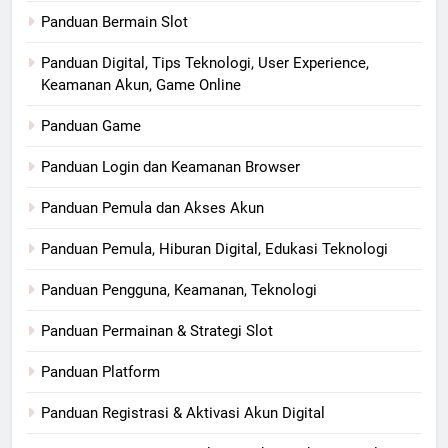
Panduan Bermain Slot
Panduan Digital, Tips Teknologi, User Experience,
Keamanan Akun, Game Online
Panduan Game
Panduan Login dan Keamanan Browser
Panduan Pemula dan Akses Akun
Panduan Pemula, Hiburan Digital, Edukasi Teknologi
Panduan Pengguna, Keamanan, Teknologi
Panduan Permainan & Strategi Slot
Panduan Platform
Panduan Registrasi & Aktivasi Akun Digital