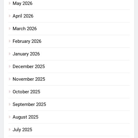
May 2026
April 2026
March 2026
February 2026
January 2026
December 2025
November 2025
October 2025
September 2025
August 2025
July 2025