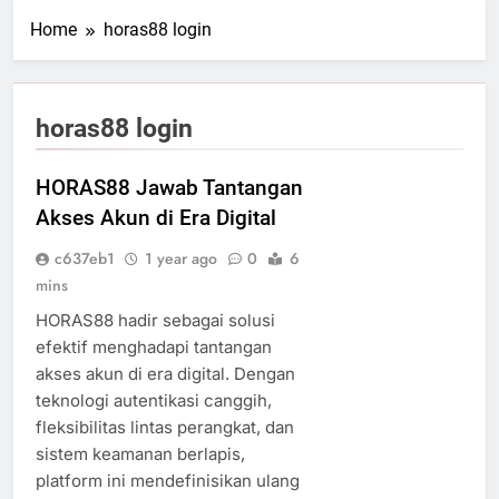
Home
horas88 login
horas88 login
HORAS88 Jawab Tantangan
Akses Akun di Era Digital
c637eb1
1 year ago
0
6
mins
HORAS88 hadir sebagai solusi
efektif menghadapi tantangan
akses akun di era digital. Dengan
teknologi autentikasi canggih,
fleksibilitas lintas perangkat, dan
sistem keamanan berlapis,
platform ini mendefinisikan ulang