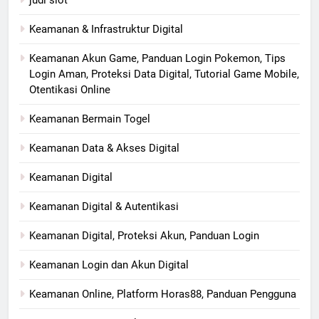
judi slot
Keamanan & Infrastruktur Digital
Keamanan Akun Game, Panduan Login Pokemon, Tips
Login Aman, Proteksi Data Digital, Tutorial Game Mobile,
Otentikasi Online
Keamanan Bermain Togel
Keamanan Data & Akses Digital
Keamanan Digital
Keamanan Digital & Autentikasi
Keamanan Digital, Proteksi Akun, Panduan Login
Keamanan Login dan Akun Digital
Keamanan Online, Platform Horas88, Panduan Pengguna