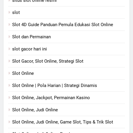
situs slot online resmi
slot
Slot 4D Guide Panduan Pemula Edukasi Slot Online
Slot dan Permainan
slot gacor hari ini
Slot Gacor, Slot Online, Strategi Slot
Slot Online
Slot Online | Pola Harian | Strategi Dinamis
Slot Online, Jackpot, Permainan Kasino
Slot Online, Judi Online
Slot Online, Judi Online, Game Slot, Tips & Trik Slot