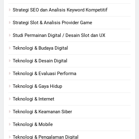
Strategi SEO dan Analisis Keyword Kompetitif
Strategi Slot & Analisis Provider Game
Studi Permainan Digital / Desain Slot dan UX
Teknologi & Budaya Digital
Teknologi & Desain Digital
Teknologi & Evaluasi Performa
Teknologi & Gaya Hidup
Teknologi & Internet
Teknologi & Keamanan Siber
Teknologi & Mobile
Teknologi & Pengalaman Digital