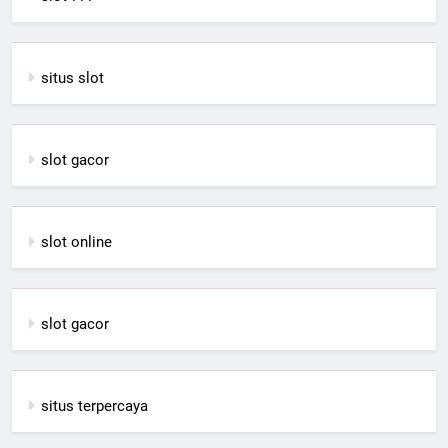
situs slot
slot gacor
slot online
slot gacor
situs terpercaya