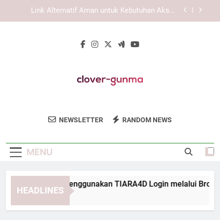
Skip
EDWINSLOT Login Cepat: Tips Masuk Akun tanpa
to
Kendala
content
Login Edwinslot Tanpa Ribet untuk Pengguna
Aktif yang Mengutamakan Akses Praktis
Langkah Aman Menggunakan TIARA4D Login
melalui Browser
Link Alternatif Aman untuk Kebutuhan Akses
Harian
EDWINSLOT Login Cepat: Tips Masuk Akun tanpa
Kendala
Clover Gunma
Dapatkan Produk Alami Yang Mendukung
Login Edwinslot Tanpa Ribet untuk Pengguna
NEWSLETTER
RANDOM NEWS
Aktif yang Mengutamakan Akses Praktis
Keberlanjutan Lingkungan Dari Clover
Gunma.
MENU
angkah Aman Menggunakan TIARA4D Login melalui Browser
HEADLINES
Weeks Ago