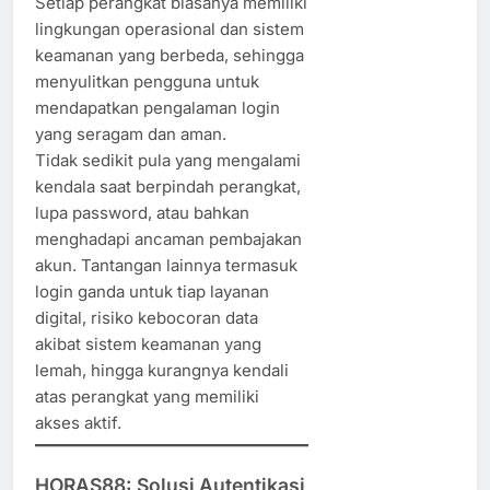
Setiap perangkat biasanya memiliki
lingkungan operasional dan sistem
keamanan yang berbeda, sehingga
menyulitkan pengguna untuk
mendapatkan pengalaman login
yang seragam dan aman.
Tidak sedikit pula yang mengalami
kendala saat berpindah perangkat,
lupa password, atau bahkan
menghadapi ancaman pembajakan
akun. Tantangan lainnya termasuk
login ganda untuk tiap layanan
digital, risiko kebocoran data
akibat sistem keamanan yang
lemah, hingga kurangnya kendali
atas perangkat yang memiliki
akses aktif.
HORAS88: Solusi Autentikasi