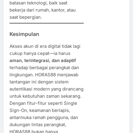
batasan teknologi, baik saat
bekerja dari rumah, kantor, atau
saat bepergian.
Kesimpulan
Akses akun di era digital tidak lagi
cukup hanya cepat—ia harus
aman, terintegrasi, dan adaptif
terhadap berbagai perangkat dan
lingkungan. HORAS88 menjawab
tantangan ini dengan sistem
autentikasi modern yang dirancang
untuk kebutuhan zaman sekarang.
Dengan fitur-fitur seperti Single
Sign-On, keamanan berlapis,
antarmuka ramah pengguna, dan
dukungan lintas perangkat,
HORAS88 bukan hanya