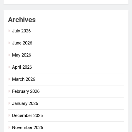
Archives
July 2026
June 2026
May 2026
April 2026
March 2026
February 2026
January 2026
December 2025
November 2025