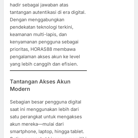
hadir sebagai jawaban atas
tantangan autentikasi di era digital.
Dengan menggabungkan
pendekatan teknologi terkini,
keamanan multi-lapis, dan
kenyamanan pengguna sebagai
prioritas, HORAS88 membawa
pengalaman akses akun ke level
yang lebih canggih dan efisien.
Tantangan Akses Akun
Modern
Sebagian besar pengguna digital
saat ini menggunakan lebih dari
satu perangkat untuk mengakses
akun mereka—mulai dari
smartphone, laptop, hingga tablet.