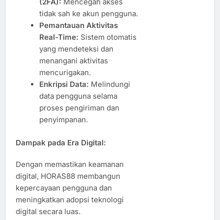
(2FA):
Mencegah akses
tidak sah ke akun pengguna.
Pemantauan Aktivitas
Real-Time:
Sistem otomatis
yang mendeteksi dan
menangani aktivitas
mencurigakan.
Enkripsi Data:
Melindungi
data pengguna selama
proses pengiriman dan
penyimpanan.
Dampak pada Era Digital:
Dengan memastikan keamanan
digital, HORAS88 membangun
kepercayaan pengguna dan
meningkatkan adopsi teknologi
digital secara luas.