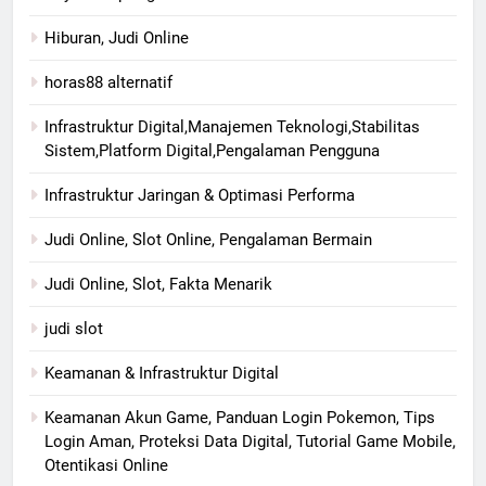
Hiburan, Judi Online
horas88 alternatif
Infrastruktur Digital,Manajemen Teknologi,Stabilitas
Sistem,Platform Digital,Pengalaman Pengguna
Infrastruktur Jaringan & Optimasi Performa
Judi Online, Slot Online, Pengalaman Bermain
Judi Online, Slot, Fakta Menarik
judi slot
Keamanan & Infrastruktur Digital
Keamanan Akun Game, Panduan Login Pokemon, Tips
Login Aman, Proteksi Data Digital, Tutorial Game Mobile,
Otentikasi Online