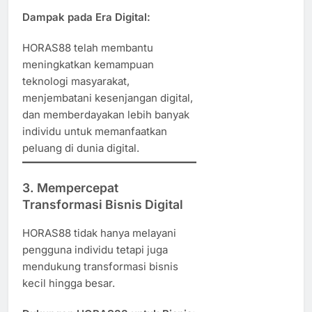
Dampak pada Era Digital:
HORAS88 telah membantu
meningkatkan kemampuan
teknologi masyarakat,
menjembatani kesenjangan digital,
dan memberdayakan lebih banyak
individu untuk memanfaatkan
peluang di dunia digital.
3. Mempercepat
Transformasi Bisnis Digital
HORAS88 tidak hanya melayani
pengguna individu tetapi juga
mendukung transformasi bisnis
kecil hingga besar.