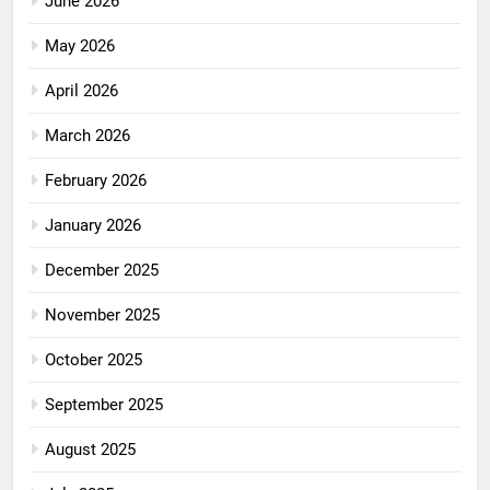
June 2026
May 2026
April 2026
March 2026
February 2026
January 2026
December 2025
November 2025
October 2025
September 2025
August 2025