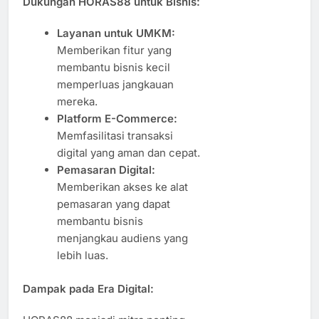
Dukungan HORAS88 untuk Bisnis:
Layanan untuk UMKM:
Memberikan fitur yang
membantu bisnis kecil
memperluas jangkauan
mereka.
Platform E-Commerce:
Memfasilitasi transaksi
digital yang aman dan cepat.
Pemasaran Digital:
Memberikan akses ke alat
pemasaran yang dapat
membantu bisnis
menjangkau audiens yang
lebih luas.
Dampak pada Era Digital: