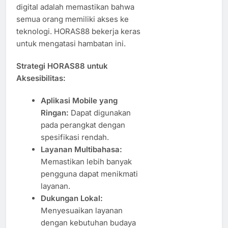
digital adalah memastikan bahwa
semua orang memiliki akses ke
teknologi. HORAS88 bekerja keras
untuk mengatasi hambatan ini.
Strategi HORAS88 untuk
Aksesibilitas:
Aplikasi Mobile yang
Ringan:
Dapat digunakan
pada perangkat dengan
spesifikasi rendah.
Layanan Multibahasa:
Memastikan lebih banyak
pengguna dapat menikmati
layanan.
Dukungan Lokal:
Menyesuaikan layanan
dengan kebutuhan budaya