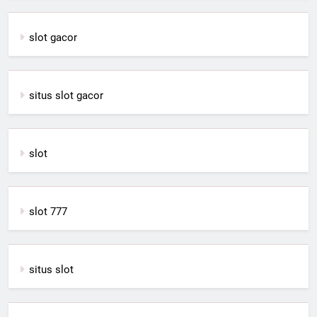
slot gacor
situs slot gacor
slot
slot 777
situs slot