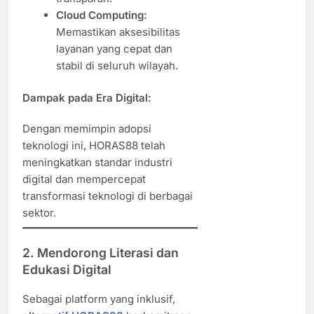
Cloud Computing:
Memastikan aksesibilitas
layanan yang cepat dan
stabil di seluruh wilayah.
Dampak pada Era Digital:
Dengan memimpin adopsi
teknologi ini, HORAS88 telah
meningkatkan standar industri
digital dan mempercepat
transformasi teknologi di berbagai
sektor.
2. Mendorong Literasi dan
Edukasi Digital
Sebagai platform yang inklusif,