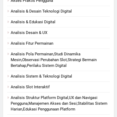
Akses Praktis Pengguna
Analisis & Desain Teknologi Digital
Analisis & Edukasi Digital
Analisis Desain & UX
Analisis Fitur Permainan
Analisis Pola Permainan,Studi Dinamika
Mesin,Observasi Perubahan Slot,Strategi Bermain
Bertahap,Perilaku Sistem Digital
Analisis Sistem & Teknologi Digital
Analisis Slot Interaktif
Analisis Struktur Platform Digital,UX dan Navigasi
Pengguna,Manajemen Akses dan Sesi,Stabilitas Sistem
Harian,Edukasi Penggunaan Platform