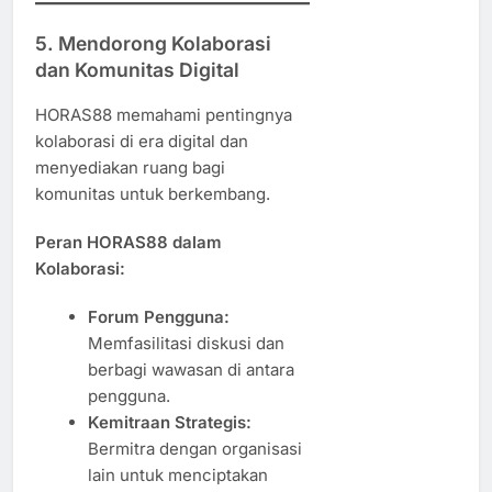
5. Mendorong Kolaborasi
dan Komunitas Digital
HORAS88 memahami pentingnya
kolaborasi di era digital dan
menyediakan ruang bagi
komunitas untuk berkembang.
Peran HORAS88 dalam
Kolaborasi:
Forum Pengguna:
Memfasilitasi diskusi dan
berbagi wawasan di antara
pengguna.
Kemitraan Strategis:
Bermitra dengan organisasi
lain untuk menciptakan