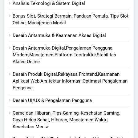
Analisis Teknologi & Sistem Digital
Bonus Slot, Strategi Bermain, Panduan Pemula, Tips Slot
Online, Manajemen Modal
Desain Antarmuka & Keamanan Akses Digital
Desain Antarmuka Digital,Pengalaman Pengguna
Modern,Manajemen Platform Terstruktur,Stabilitas
Akses Online
Desain Produk Digital,Rekayasa Frontend,Keamanan
Aplikasi Web,Arsitektur Informasi,Optimasi Pengalaman
Pengguna
Desain UI/UX & Pengalaman Pengguna
Game dan Hiburan, Tips Gaming, Kesehatan Gaming,
Gaya Hidup Sehat, Hiburan, Manajemen Waktu,
Kesehatan Mental