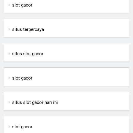
slot gacor
situs terpercaya
situs slot gacor
slot gacor
situs slot gacor hari ini
slot gacor