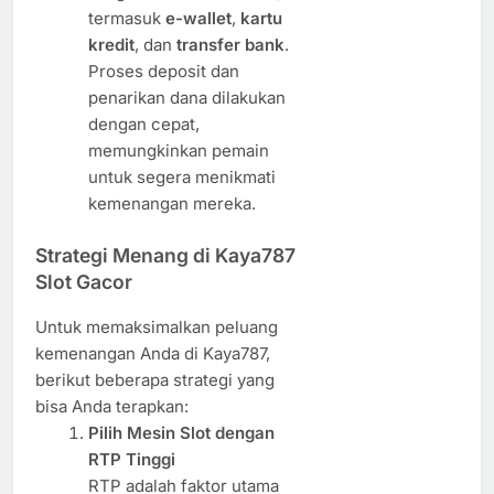
termasuk
e-wallet
,
kartu
kredit
, dan
transfer bank
.
Proses deposit dan
penarikan dana dilakukan
dengan cepat,
memungkinkan pemain
untuk segera menikmati
kemenangan mereka.
Strategi Menang di Kaya787
Slot Gacor
Untuk memaksimalkan peluang
kemenangan Anda di Kaya787,
berikut beberapa strategi yang
bisa Anda terapkan:
Pilih Mesin Slot dengan
RTP Tinggi
RTP adalah faktor utama