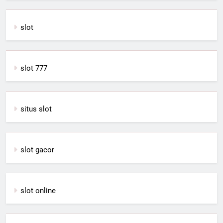
slot
slot 777
situs slot
slot gacor
slot online