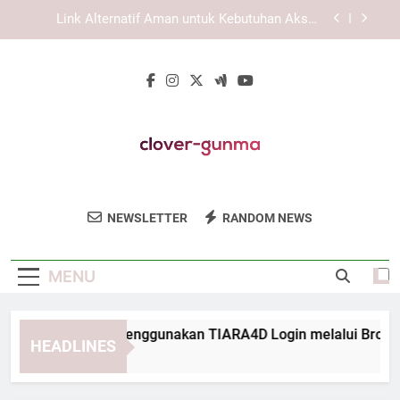
Skip
EDWINSLOT Login Cepat: Tips Masuk Akun tanpa
to
Kendala
content
Login Edwinslot Tanpa Ribet untuk Pengguna
Aktif yang Mengutamakan Akses Praktis
Langkah Aman Menggunakan TIARA4D Login
melalui Browser
Link Alternatif Aman untuk Kebutuhan Akses
Harian
EDWINSLOT Login Cepat: Tips Masuk Akun tanpa
Kendala
Clover Gunma
Dapatkan Produk Alami Yang Mendukung
Login Edwinslot Tanpa Ribet untuk Pengguna
NEWSLETTER
RANDOM NEWS
Aktif yang Mengutamakan Akses Praktis
Keberlanjutan Lingkungan Dari Clover
Gunma.
MENU
ngkah Aman Menggunakan TIARA4D Login melalui Browser
HEADLINES
Weeks Ago