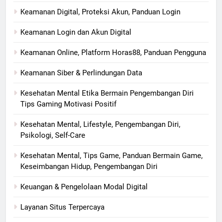
Keamanan Digital, Proteksi Akun, Panduan Login
Keamanan Login dan Akun Digital
Keamanan Online, Platform Horas88, Panduan Pengguna
Keamanan Siber & Perlindungan Data
Kesehatan Mental Etika Bermain Pengembangan Diri
Tips Gaming Motivasi Positif
Kesehatan Mental, Lifestyle, Pengembangan Diri,
Psikologi, Self-Care
Kesehatan Mental, Tips Game, Panduan Bermain Game,
Keseimbangan Hidup, Pengembangan Diri
Keuangan & Pengelolaan Modal Digital
Layanan Situs Terpercaya