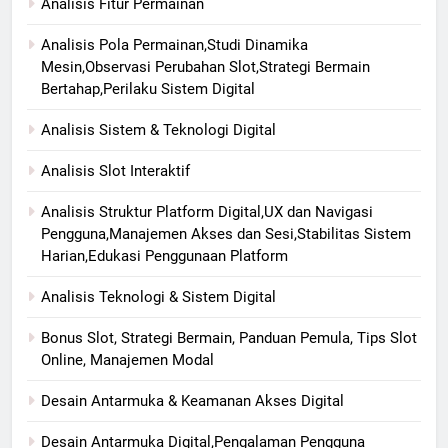
Analisis Fitur Permainan
Analisis Pola Permainan,Studi Dinamika
Mesin,Observasi Perubahan Slot,Strategi Bermain
Bertahap,Perilaku Sistem Digital
Analisis Sistem & Teknologi Digital
Analisis Slot Interaktif
Analisis Struktur Platform Digital,UX dan Navigasi
Pengguna,Manajemen Akses dan Sesi,Stabilitas Sistem
Harian,Edukasi Penggunaan Platform
Analisis Teknologi & Sistem Digital
Bonus Slot, Strategi Bermain, Panduan Pemula, Tips Slot
Online, Manajemen Modal
Desain Antarmuka & Keamanan Akses Digital
Desain Antarmuka Digital,Pengalaman Pengguna