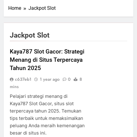
Home
Jackpot Slot
Jackpot Slot
Kaya787 Slot Gacor: Strategi
Menang di Situs Terpercaya
Tahun 2025
c637eb1
1 year ago
0
8
mins
Pelajari strategi menang di
Kaya787 Slot Gacor, situs slot
terpercaya tahun 2025. Temukan
tips terbaik untuk memaksimalkan
peluang Anda meraih kemenangan
besar di situs ini.