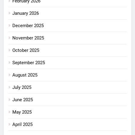
February 2026
January 2026
December 2025
November 2025
October 2025
September 2025
August 2025
July 2025
June 2025
May 2025
April 2025