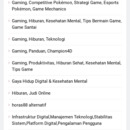
Gaming, Competitive Pokémon, Strategi Game, Esports
Pokémon, Game Mechanics
Gaming, Hiburan, Kesehatan Mental, Tips Bermain Game,
Game Santai
Gaming, Hiburan, Teknologi
Gaming, Panduan, Champion4D
Gaming, Produktivitas, Hiburan Sehat, Kesehatan Mental,
Tips Game
Gaya Hidup Digital & Kesehatan Mental
Hiburan, Judi Online
horas88 alternatif
Infrastruktur Digital,Manajemen Teknologi,Stabilitas
Sistem,Platform Digital,Pengalaman Pengguna