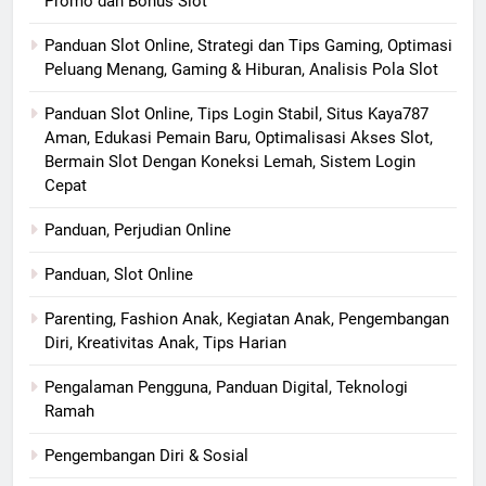
Promo dan Bonus Slot
Panduan Slot Online, Strategi dan Tips Gaming, Optimasi
Peluang Menang, Gaming & Hiburan, Analisis Pola Slot
Panduan Slot Online, Tips Login Stabil, Situs Kaya787
Aman, Edukasi Pemain Baru, Optimalisasi Akses Slot,
Bermain Slot Dengan Koneksi Lemah, Sistem Login
Cepat
Panduan, Perjudian Online
Panduan, Slot Online
Parenting, Fashion Anak, Kegiatan Anak, Pengembangan
Diri, Kreativitas Anak, Tips Harian
Pengalaman Pengguna, Panduan Digital, Teknologi
Ramah
Pengembangan Diri & Sosial