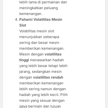
lebih lama di permainan dan
meningkatkan peluang
kemenangan.
Pahami Volatilitas Mesin
Slot
Volatilitas mesin slot
menunjukkan seberapa
sering dan besar mesin
memberikan kemenangan.
Mesin dengan
volatilitas
tinggi
menawarkan hadiah
yang lebih besar tetapi lebih
jarang, sedangkan mesin
dengan
volatilitas rendah
memberikan kemenangan
lebih sering namun dengan
hadiah yang lebih kecil. Pilih
mesin yang sesuai dengan
gaya bermain dan tujuan