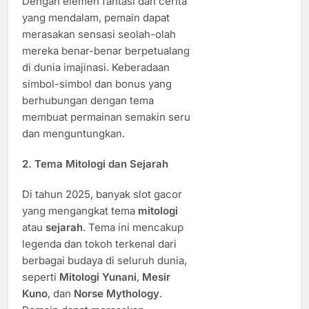
Dengan elemen fantasi dan cerita
yang mendalam, pemain dapat
merasakan sensasi seolah-olah
mereka benar-benar berpetualang
di dunia imajinasi. Keberadaan
simbol-simbol dan bonus yang
berhubungan dengan tema
membuat permainan semakin seru
dan menguntungkan.
2.
Tema Mitologi dan Sejarah
Di tahun 2025, banyak slot gacor
yang mengangkat tema
mitologi
atau
sejarah
. Tema ini mencakup
legenda dan tokoh terkenal dari
berbagai budaya di seluruh dunia,
seperti
Mitologi Yunani
,
Mesir
Kuno
, dan
Norse Mythology
.