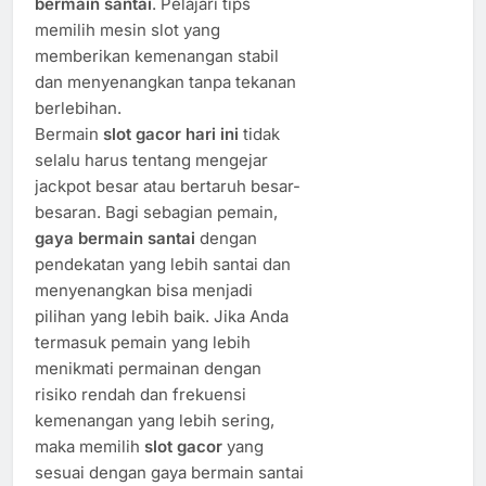
bermain santai
. Pelajari tips
memilih mesin slot yang
memberikan kemenangan stabil
dan menyenangkan tanpa tekanan
berlebihan.
Bermain
slot gacor hari ini
tidak
selalu harus tentang mengejar
jackpot besar atau bertaruh besar-
besaran. Bagi sebagian pemain,
gaya bermain santai
dengan
pendekatan yang lebih santai dan
menyenangkan bisa menjadi
pilihan yang lebih baik. Jika Anda
termasuk pemain yang lebih
menikmati permainan dengan
risiko rendah dan frekuensi
kemenangan yang lebih sering,
maka memilih
slot gacor
yang
sesuai dengan gaya bermain santai