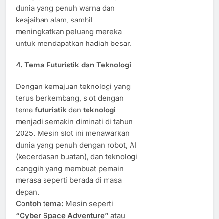
dunia yang penuh warna dan
keajaiban alam, sambil
meningkatkan peluang mereka
untuk mendapatkan hadiah besar.
4.
Tema Futuristik dan Teknologi
Dengan kemajuan teknologi yang
terus berkembang, slot dengan
tema
futuristik
dan
teknologi
menjadi semakin diminati di tahun
2025. Mesin slot ini menawarkan
dunia yang penuh dengan robot, AI
(kecerdasan buatan), dan teknologi
canggih yang membuat pemain
merasa seperti berada di masa
depan.
Contoh tema:
Mesin seperti
“Cyber Space Adventure”
atau