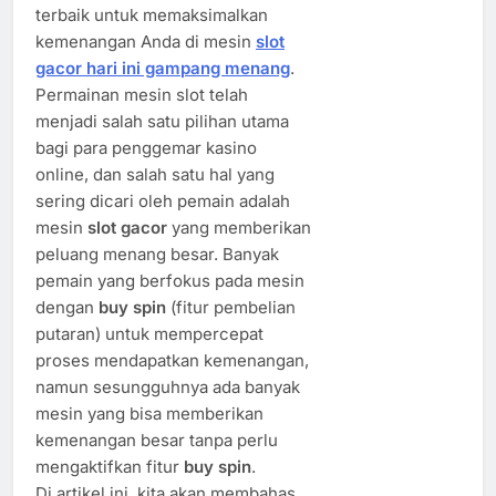
terbaik untuk memaksimalkan
kemenangan Anda di mesin
slot
gacor hari ini gampang menang
.
Permainan mesin slot telah
menjadi salah satu pilihan utama
bagi para penggemar kasino
online, dan salah satu hal yang
sering dicari oleh pemain adalah
mesin
slot gacor
yang memberikan
peluang menang besar. Banyak
pemain yang berfokus pada mesin
dengan
buy spin
(fitur pembelian
putaran) untuk mempercepat
proses mendapatkan kemenangan,
namun sesungguhnya ada banyak
mesin yang bisa memberikan
kemenangan besar tanpa perlu
mengaktifkan fitur
buy spin
.
Di artikel ini, kita akan membahas