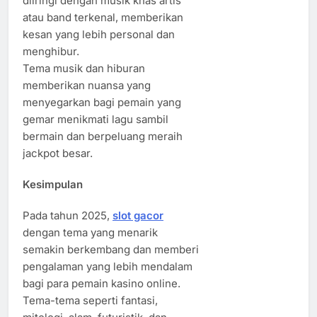
diiringi dengan musik khas artis
atau band terkenal, memberikan
kesan yang lebih personal dan
menghibur.
Tema musik dan hiburan
memberikan nuansa yang
menyegarkan bagi pemain yang
gemar menikmati lagu sambil
bermain dan berpeluang meraih
jackpot besar.
Kesimpulan
Pada tahun 2025,
slot gacor
dengan tema yang menarik
semakin berkembang dan memberi
pengalaman yang lebih mendalam
bagi para pemain kasino online.
Tema-tema seperti fantasi,