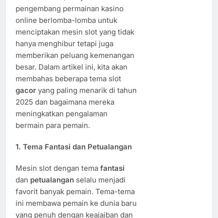
pengembang permainan kasino
online berlomba-lomba untuk
menciptakan mesin slot yang tidak
hanya menghibur tetapi juga
memberikan peluang kemenangan
besar. Dalam artikel ini, kita akan
membahas beberapa tema slot
gacor
yang paling menarik di tahun
2025 dan bagaimana mereka
meningkatkan pengalaman
bermain para pemain.
1.
Tema Fantasi dan Petualangan
Mesin slot dengan tema
fantasi
dan
petualangan
selalu menjadi
favorit banyak pemain. Tema-tema
ini membawa pemain ke dunia baru
yang penuh dengan keajaiban dan