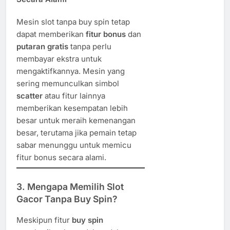
Mesin slot tanpa buy spin tetap
dapat memberikan
fitur bonus
dan
putaran gratis
tanpa perlu
membayar ekstra untuk
mengaktifkannya. Mesin yang
sering memunculkan simbol
scatter
atau fitur lainnya
memberikan kesempatan lebih
besar untuk meraih kemenangan
besar, terutama jika pemain tetap
sabar menunggu untuk memicu
fitur bonus secara alami.
3.
Mengapa Memilih Slot
Gacor Tanpa Buy Spin?
Meskipun fitur
buy spin