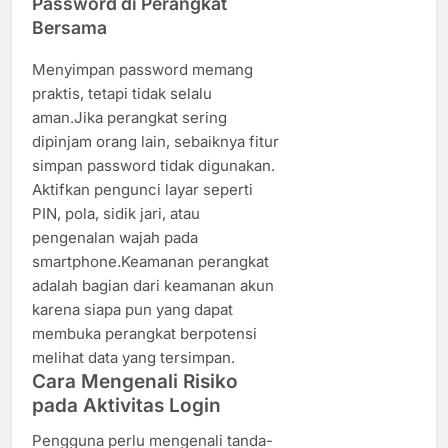
Password di Perangkat
Bersama
Menyimpan password memang
praktis, tetapi tidak selalu
aman.Jika perangkat sering
dipinjam orang lain, sebaiknya fitur
simpan password tidak digunakan.
Aktifkan pengunci layar seperti
PIN, pola, sidik jari, atau
pengenalan wajah pada
smartphone.Keamanan perangkat
adalah bagian dari keamanan akun
karena siapa pun yang dapat
membuka perangkat berpotensi
melihat data yang tersimpan.
Cara Mengenali Risiko
pada Aktivitas Login
Pengguna perlu mengenali tanda-