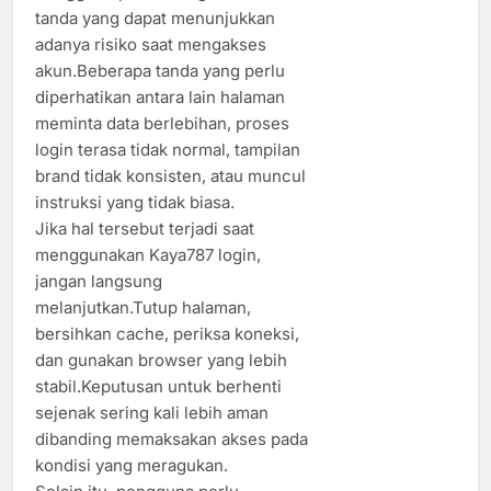
tanda yang dapat menunjukkan
adanya risiko saat mengakses
akun.Beberapa tanda yang perlu
diperhatikan antara lain halaman
meminta data berlebihan, proses
login terasa tidak normal, tampilan
brand tidak konsisten, atau muncul
instruksi yang tidak biasa.
Jika hal tersebut terjadi saat
menggunakan Kaya787 login,
jangan langsung
melanjutkan.Tutup halaman,
bersihkan cache, periksa koneksi,
dan gunakan browser yang lebih
stabil.Keputusan untuk berhenti
sejenak sering kali lebih aman
dibanding memaksakan akses pada
kondisi yang meragukan.