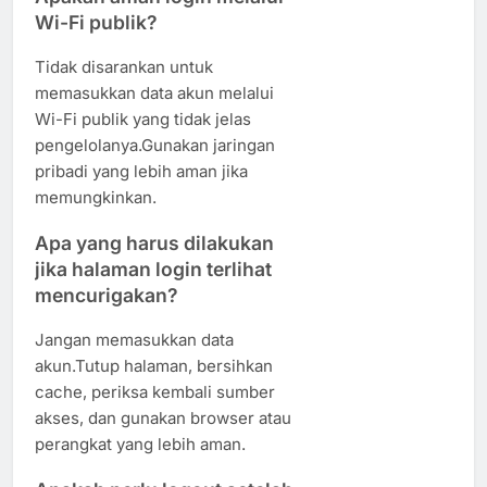
Wi-Fi publik?
Tidak disarankan untuk
memasukkan data akun melalui
Wi-Fi publik yang tidak jelas
pengelolanya.Gunakan jaringan
pribadi yang lebih aman jika
memungkinkan.
Apa yang harus dilakukan
jika halaman login terlihat
mencurigakan?
Jangan memasukkan data
akun.Tutup halaman, bersihkan
cache, periksa kembali sumber
akses, dan gunakan browser atau
perangkat yang lebih aman.