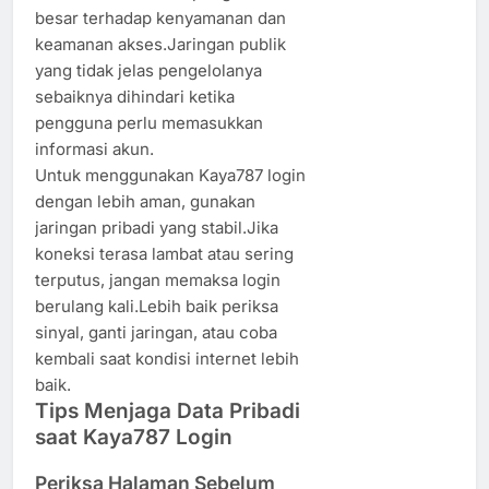
besar terhadap kenyamanan dan
keamanan akses.Jaringan publik
yang tidak jelas pengelolanya
sebaiknya dihindari ketika
pengguna perlu memasukkan
informasi akun.
Untuk menggunakan Kaya787 login
dengan lebih aman, gunakan
jaringan pribadi yang stabil.Jika
koneksi terasa lambat atau sering
terputus, jangan memaksa login
berulang kali.Lebih baik periksa
sinyal, ganti jaringan, atau coba
kembali saat kondisi internet lebih
baik.
Tips Menjaga Data Pribadi
saat Kaya787 Login
Periksa Halaman Sebelum