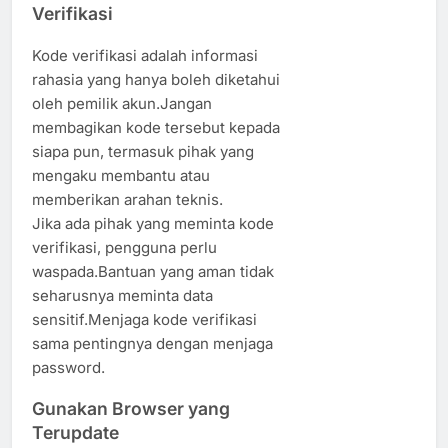
Verifikasi
Kode verifikasi adalah informasi
rahasia yang hanya boleh diketahui
oleh pemilik akun.Jangan
membagikan kode tersebut kepada
siapa pun, termasuk pihak yang
mengaku membantu atau
memberikan arahan teknis.
Jika ada pihak yang meminta kode
verifikasi, pengguna perlu
waspada.Bantuan yang aman tidak
seharusnya meminta data
sensitif.Menjaga kode verifikasi
sama pentingnya dengan menjaga
password.
Gunakan Browser yang
Terupdate