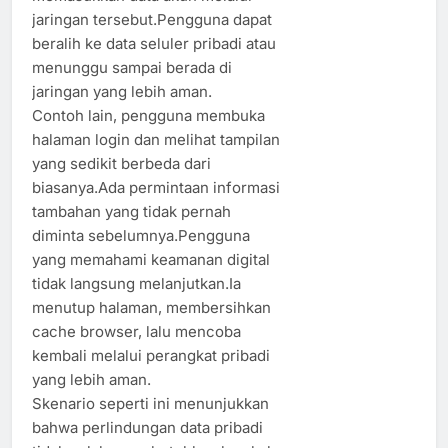
jaringan tersebut.Pengguna dapat
beralih ke data seluler pribadi atau
menunggu sampai berada di
jaringan yang lebih aman.
Contoh lain, pengguna membuka
halaman login dan melihat tampilan
yang sedikit berbeda dari
biasanya.Ada permintaan informasi
tambahan yang tidak pernah
diminta sebelumnya.Pengguna
yang memahami keamanan digital
tidak langsung melanjutkan.Ia
menutup halaman, membersihkan
cache browser, lalu mencoba
kembali melalui perangkat pribadi
yang lebih aman.
Skenario seperti ini menunjukkan
bahwa perlindungan data pribadi