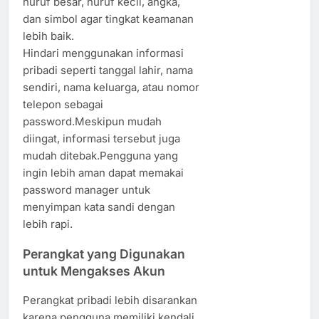
huruf besar, huruf kecil, angka,
dan simbol agar tingkat keamanan
lebih baik.
Hindari menggunakan informasi
pribadi seperti tanggal lahir, nama
sendiri, nama keluarga, atau nomor
telepon sebagai
password.Meskipun mudah
diingat, informasi tersebut juga
mudah ditebak.Pengguna yang
ingin lebih aman dapat memakai
password manager untuk
menyimpan kata sandi dengan
lebih rapi.
Perangkat yang Digunakan
untuk Mengakses Akun
Perangkat pribadi lebih disarankan
karena pengguna memiliki kendali