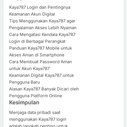
Kaya787 Login dan Pentingnya
Keamanan Akun Digital
Tips Menggunakan Kaya787 agar
Pengalaman Akses Lebih Nyaman
Cara Mengatasi Kendala Kaya787
Login di Berbagai Perangkat
Panduan Kaya787 Mobile untuk
Akses Aman di Smartphone
Cara Membuat Password Aman
untuk Akun Kaya787
Keamanan Digital Kaya787 untuk
Pengguna Baru
Alasan Kaya787 Banyak Dicari oleh
Pengguna Platform Online
Kesimpulan
Menjaga data pribadi saat
menggunakan Kaya787 login
adalah langkah penting untuk