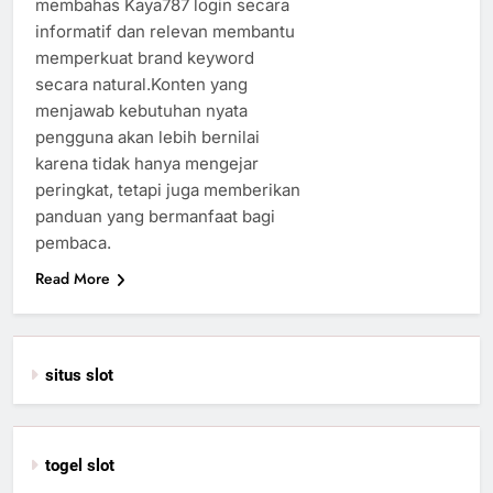
membahas Kaya787 login secara
informatif dan relevan membantu
memperkuat brand keyword
secara natural.Konten yang
menjawab kebutuhan nyata
pengguna akan lebih bernilai
karena tidak hanya mengejar
peringkat, tetapi juga memberikan
panduan yang bermanfaat bagi
pembaca.
Read More
situs slot
togel slot