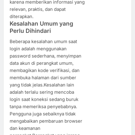
karena memberikan informasi yang
relevan, praktis, dan dapat
diterapkan.
Kesalahan Umum yang
Perlu Dihindari
Beberapa kesalahan umum saat
login adalah menggunakan
password sederhana, menyimpan
data akun di perangkat umum,
membagikan kode verifikasi, dan
membuka halaman dari sumber
yang tidak jelas.Kesalahan lain
adalah terlalu sering mencoba
login saat koneksi sedang buruk
tanpa memeriksa penyebabnya.
Pengguna juga sebaiknya tidak
mengabaikan pembaruan browser
dan keamanan