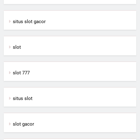
situs slot gacor
slot
slot 777
situs slot
slot gacor