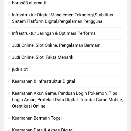
horas88 alternatif
Infrastruktur Digital,Manajemen Teknologi,Stabilitas
Sistem,Platform Digital,Pengalaman Pengguna
Infrastruktur Jaringan & Optimasi Performa
Judi Online, Slot Online, Pengalaman Bermain
Judi Online, Slot, Fakta Menarik
judi slot
Keamanan & Infrastruktur Digital
Keamanan Akun Game, Panduan Login Pokemon, Tips
Login Aman, Proteksi Data Digital, Tutorial Game Mobile,
Otentikasi Online
Keamanan Bermain Togel
Keamanan Data & Akses Digital