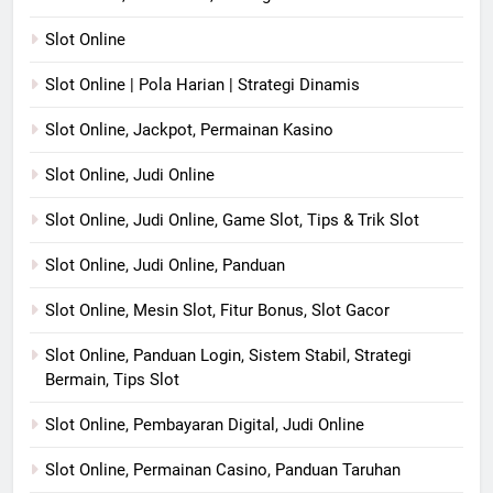
Slot Online
Slot Online | Pola Harian | Strategi Dinamis
Slot Online, Jackpot, Permainan Kasino
Slot Online, Judi Online
Slot Online, Judi Online, Game Slot, Tips & Trik Slot
Slot Online, Judi Online, Panduan
Slot Online, Mesin Slot, Fitur Bonus, Slot Gacor
Slot Online, Panduan Login, Sistem Stabil, Strategi
Bermain, Tips Slot
Slot Online, Pembayaran Digital, Judi Online
Slot Online, Permainan Casino, Panduan Taruhan