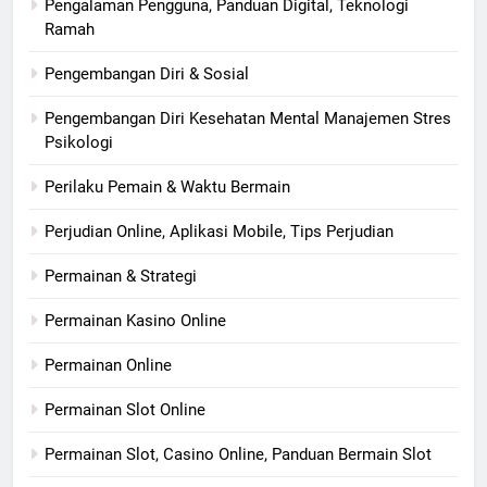
Pengalaman Pengguna, Panduan Digital, Teknologi
Ramah
Pengembangan Diri & Sosial
Pengembangan Diri Kesehatan Mental Manajemen Stres
Psikologi
Perilaku Pemain & Waktu Bermain
Perjudian Online, Aplikasi Mobile, Tips Perjudian
Permainan & Strategi
Permainan Kasino Online
Permainan Online
Permainan Slot Online
Permainan Slot, Casino Online, Panduan Bermain Slot