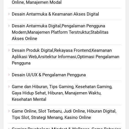
Online, Manajemen Modal
Desain Antarmuka & Keamanan Akses Digital
Desain Antarmuka Digital,Pengalaman Pengguna
Modern,Manajemen Platform Terstruktur,Stabilitas
Akses Online
Desain Produk Digital,Rekayasa Frontend,Keamanan
Aplikasi Web,Arsitektur Informasi,Optimasi Pengalaman
Pengguna
Desain UI/UX & Pengalaman Pengguna
Game dan Hiburan, Tips Gaming, Kesehatan Gaming,
Gaya Hidup Sehat, Hiburan, Manajemen Waktu,
Kesehatan Mental
Game Online, Slot Terbaru, Judi Online, Hiburan Digital,
Tips Slot, Strategi Menang, Kasino Online