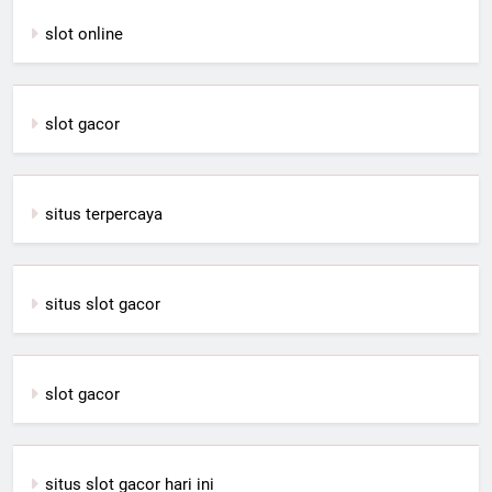
slot online
slot gacor
situs terpercaya
situs slot gacor
slot gacor
situs slot gacor hari ini