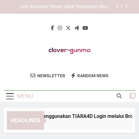
Skip
EDWINSLOT Login Cepat: Tips Masuk Akun tanpa
to
Kendala
content
Login Edwinslot Tanpa Ribet untuk Pengguna
Aktif yang Mengutamakan Akses Praktis
Langkah Aman Menggunakan TIARA4D Login
melalui Browser
Link Alternatif Aman untuk Kebutuhan Akses
Harian
EDWINSLOT Login Cepat: Tips Masuk Akun tanpa
Kendala
Clover Gunma
Dapatkan Produk Alami Yang Mendukung
Login Edwinslot Tanpa Ribet untuk Pengguna
NEWSLETTER
RANDOM NEWS
Aktif yang Mengutamakan Akses Praktis
Keberlanjutan Lingkungan Dari Clover
Gunma.
MENU
ngkah Aman Menggunakan TIARA4D Login melalui Browser
HEADLINES
Weeks Ago