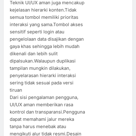
Teknik UI/UX aman juga mencakup
kejelasan hierarki konten.Tidak
semua tombol memiliki prioritas
interaksi yang sama.Tombol akses
sensitif seperti login atau
pengelolaan data disajikan dengan
gaya khas sehingga lebih mudah
dikenali dan lebih sulit
dipalsukan.Walaupun duplikasi
tampilan mungkin dilakukan,
penyelarasan hierarki interaksi
sering tidak sesuai pada versi
tiruan
Dari sisi pengalaman pengguna,
UI/UX aman memberikan rasa
kontrol dan transparansi.Pengguna
dapat memahami jalur mereka
tanpa harus menebak atau
mengikuti alur tidak resmi.Desain