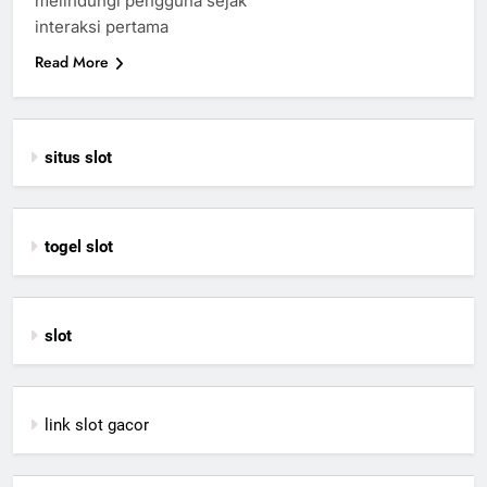
melindungi pengguna sejak
interaksi pertama
Read More
situs slot
togel slot
slot
link slot gacor