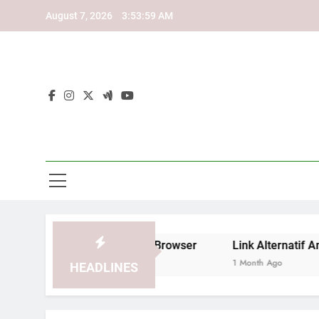
Skip
August 7, 2026
3:54:00 AM
to
content
Clo
Dapatkan 
D Login melalui Browser
Link Alternatif Aman untuk 
1 Month Ago
HEADLINES