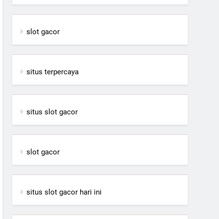
slot gacor
situs terpercaya
situs slot gacor
slot gacor
situs slot gacor hari ini