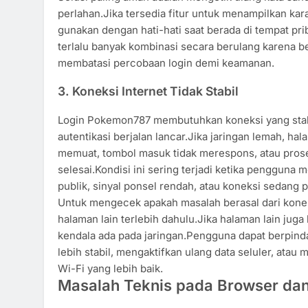
perlahan.Jika tersedia fitur untuk menampilkan kar
gunakan dengan hati-hati saat berada di tempat p
terlalu banyak kombinasi secara berulang karena b
membatasi percobaan login demi keamanan.
3. Koneksi Internet Tidak Stabil
Login Pokemon787 membutuhkan koneksi yang stab
autentikasi berjalan lancar.Jika jaringan lemah, hal
memuat, tombol masuk tidak merespons, atau pros
selesai.Kondisi ini sering terjadi ketika pengguna 
publik, sinyal ponsel rendah, atau koneksi sedang p
Untuk mengecek apakah masalah berasal dari kone
halaman lain terlebih dahulu.Jika halaman lain jug
kendala ada pada jaringan.Pengguna dapat berpind
lebih stabil, mengaktifkan ulang data seluler, ata
Wi-Fi yang lebih baik.
Masalah Teknis pada Browser da