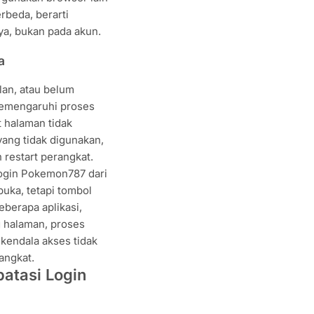
rbeda, berarti
a, bukan pada akun.
a
lan, atau belum
memengaruhi proses
 halaman tidak
ang tidak digunakan,
restart perangkat.
ogin Pokemon787 dari
uka, tetapi tombol
berapa aplikasi,
 halaman, proses
 kendala akses tidak
rangkat.
atasi Login