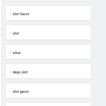
slot Gacor
slot
situs
depo slot
slot gacor