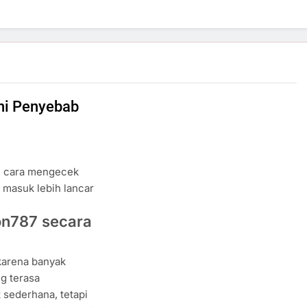
ni Penyebab
l, cara mengecek
 masuk lebih lancar
n787 secara
 karena banyak
ng terasa
sederhana, tetapi