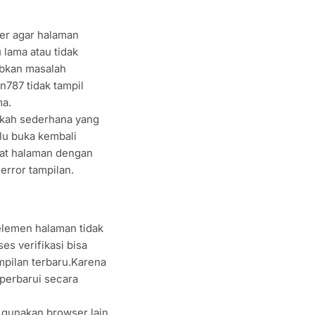
er agar halaman
 lama atau tidak
bkan masalah
787 tidak tampil
ma.
gkah sederhana yang
alu buka kembali
at halaman dengan
error tampilan.
lemen halaman tidak
es verifikasi bisa
mpilan terbaru.Karena
perbarui secara
 gunakan browser lain