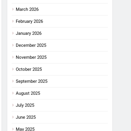
March 2026
February 2026
January 2026
December 2025
November 2025
October 2025
September 2025
August 2025
July 2025
June 2025
May 2025