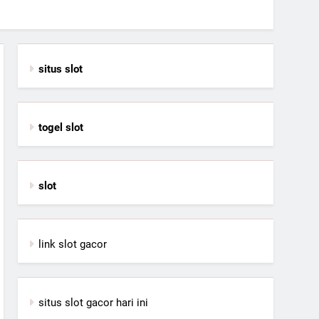
situs slot
togel slot
slot
link slot gacor
situs slot gacor hari ini