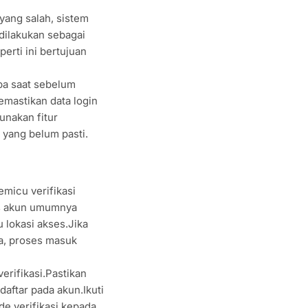
yang salah, sistem
dilakukan sebagai
rti ini bertujuan
pa saat sebelum
mastikan data login
unakan fitur
yang belum pasti.
micu verifikasi
is akun umumnya
 lokasi akses.Jika
na, proses masuk
erifikasi.Pastikan
daftar pada akun.Ikuti
e verifikasi kepada