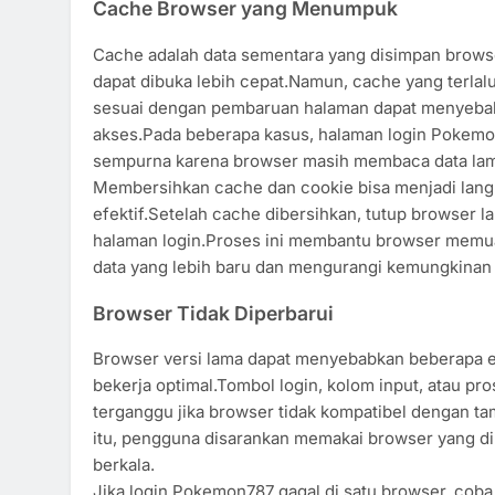
Cache Browser yang Menumpuk
Cache adalah data sementara yang disimpan brows
dapat dibuka lebih cepat.Namun, cache yang terlalu
sesuai dengan pembaruan halaman dapat menyeba
akses.Pada beberapa kasus, halaman login Pokemon
sempurna karena browser masih membaca data la
Membersihkan cache dan cookie bisa menjadi lan
efektif.Setelah cache dibersihkan, tutup browser l
halaman login.Proses ini membantu browser memu
data yang lebih baru dan mengurangi kemungkinan 
Browser Tidak Diperbarui
Browser versi lama dapat menyebabkan beberapa e
bekerja optimal.Tombol login, kolom input, atau pros
terganggu jika browser tidak kompatibel dengan ta
itu, pengguna disarankan memakai browser yang di
berkala.
Jika login Pokemon787 gagal di satu browser, coba