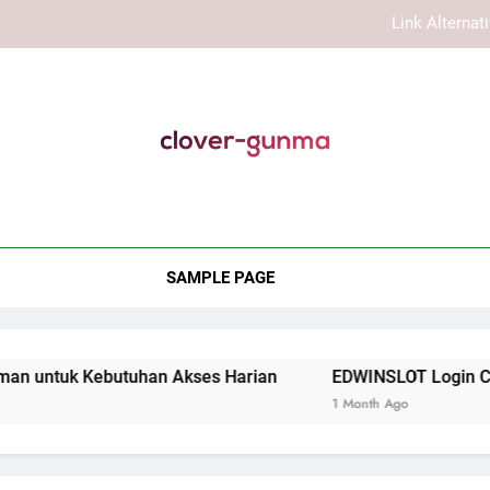
Link Alterna
EDWINSLOT Login C
Login Edwinslot Tanpa Ribet untuk Pengguna A
Langkah Aman Menggun
ver Gunma
Link Alterna
Produk Alami Yang Mendukung Keberlanjutan Lingkungan Dari
EDWINSLOT Login C
SAMPLE PAGE
Login Edwinslot Tanpa Ribet untuk Pengguna A
Kebutuhan Akses Harian
EDWINSLOT Login Cepat: Tips 
1 Month Ago