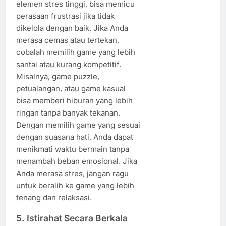
elemen stres tinggi, bisa memicu
perasaan frustrasi jika tidak
dikelola dengan baik. Jika Anda
merasa cemas atau tertekan,
cobalah memilih game yang lebih
santai atau kurang kompetitif.
Misalnya, game puzzle,
petualangan, atau game kasual
bisa memberi hiburan yang lebih
ringan tanpa banyak tekanan.
Dengan memilih game yang sesuai
dengan suasana hati, Anda dapat
menikmati waktu bermain tanpa
menambah beban emosional. Jika
Anda merasa stres, jangan ragu
untuk beralih ke game yang lebih
tenang dan relaksasi.
5.
Istirahat Secara Berkala