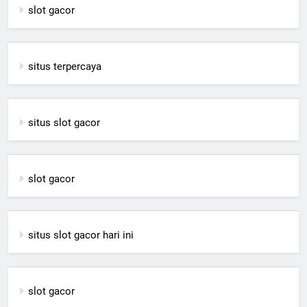
slot gacor
situs terpercaya
situs slot gacor
slot gacor
situs slot gacor hari ini
slot gacor