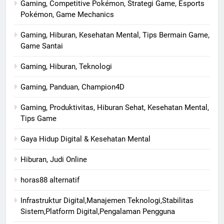
Gaming, Competitive Pokémon, Strategi Game, Esports
Pokémon, Game Mechanics
Gaming, Hiburan, Kesehatan Mental, Tips Bermain Game,
Game Santai
Gaming, Hiburan, Teknologi
Gaming, Panduan, Champion4D
Gaming, Produktivitas, Hiburan Sehat, Kesehatan Mental,
Tips Game
Gaya Hidup Digital & Kesehatan Mental
Hiburan, Judi Online
horas88 alternatif
Infrastruktur Digital,Manajemen Teknologi,Stabilitas
Sistem,Platform Digital,Pengalaman Pengguna