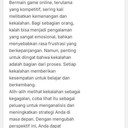
Bermain game online, terutama
yang kompetitif, sering kali
melibatkan kemenangan dan
kekalahan. Bagi sebagian orang,
kalah bisa menjadi pengalaman
yang sangat emosional, bahkan
menyebabkan rasa frustrasi yang
berkepanjangan. Namun, penting
untuk diingat bahwa kekalahan
adalah bagian dari proses. Setiap
kekalahan memberikan
kesempatan untuk belajar dan
berkembang.
Alih-alih melihat kekalahan sebagai
kegagalan, coba lihat itu sebagai
peluang untuk menganalisis dan
meningkatkan strategi Anda di
masa depan. Dengan mengubah
perspektif ini, Anda dapat