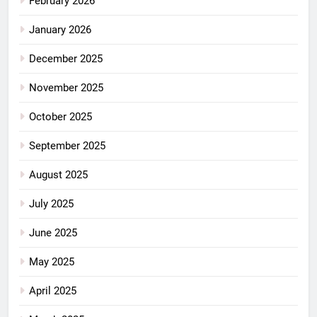
February 2026
January 2026
December 2025
November 2025
October 2025
September 2025
August 2025
July 2025
June 2025
May 2025
April 2025