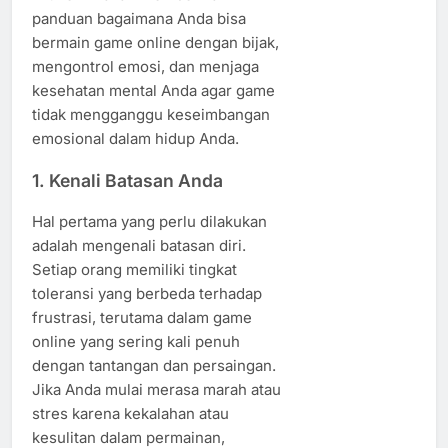
panduan bagaimana Anda bisa
bermain game online dengan bijak,
mengontrol emosi, dan menjaga
kesehatan mental Anda agar game
tidak mengganggu keseimbangan
emosional dalam hidup Anda.
1.
Kenali Batasan Anda
Hal pertama yang perlu dilakukan
adalah mengenali batasan diri.
Setiap orang memiliki tingkat
toleransi yang berbeda terhadap
frustrasi, terutama dalam game
online yang sering kali penuh
dengan tantangan dan persaingan.
Jika Anda mulai merasa marah atau
stres karena kekalahan atau
kesulitan dalam permainan,