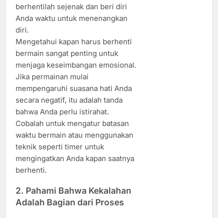
berhentilah sejenak dan beri diri
Anda waktu untuk menenangkan
diri.
Mengetahui kapan harus berhenti
bermain sangat penting untuk
menjaga keseimbangan emosional.
Jika permainan mulai
mempengaruhi suasana hati Anda
secara negatif, itu adalah tanda
bahwa Anda perlu istirahat.
Cobalah untuk mengatur batasan
waktu bermain atau menggunakan
teknik seperti timer untuk
mengingatkan Anda kapan saatnya
berhenti.
2.
Pahami Bahwa Kekalahan
Adalah Bagian dari Proses