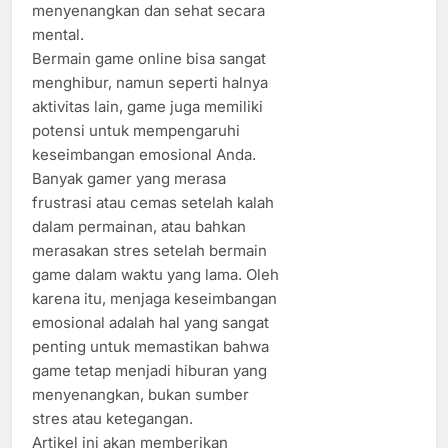
menyenangkan dan sehat secara
mental.
Bermain game online bisa sangat
menghibur, namun seperti halnya
aktivitas lain, game juga memiliki
potensi untuk mempengaruhi
keseimbangan emosional Anda.
Banyak gamer yang merasa
frustrasi atau cemas setelah kalah
dalam permainan, atau bahkan
merasakan stres setelah bermain
game dalam waktu yang lama. Oleh
karena itu, menjaga keseimbangan
emosional adalah hal yang sangat
penting untuk memastikan bahwa
game tetap menjadi hiburan yang
menyenangkan, bukan sumber
stres atau ketegangan.
Artikel ini akan memberikan