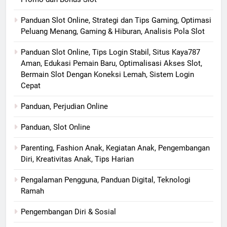
Panduan Slot Online, Strategi dan Tips Gaming, Optimasi
Peluang Menang, Gaming & Hiburan, Analisis Pola Slot
Panduan Slot Online, Tips Login Stabil, Situs Kaya787
Aman, Edukasi Pemain Baru, Optimalisasi Akses Slot,
Bermain Slot Dengan Koneksi Lemah, Sistem Login
Cepat
Panduan, Perjudian Online
Panduan, Slot Online
Parenting, Fashion Anak, Kegiatan Anak, Pengembangan
Diri, Kreativitas Anak, Tips Harian
Pengalaman Pengguna, Panduan Digital, Teknologi
Ramah
Pengembangan Diri & Sosial