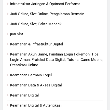
Infrastruktur Jaringan & Optimasi Performa
Judi Online, Slot Online, Pengalaman Bermain
Judi Online, Slot, Fakta Menarik
judi slot
Keamanan & Infrastruktur Digital
Keamanan Akun Game, Panduan Login Pokemon, Tips
Login Aman, Proteksi Data Digital, Tutorial Game Mobile,
Otentikasi Online
Keamanan Bermain Togel
Keamanan Data & Akses Digital
Keamanan Digital
Keamanan Digital & Autentikasi