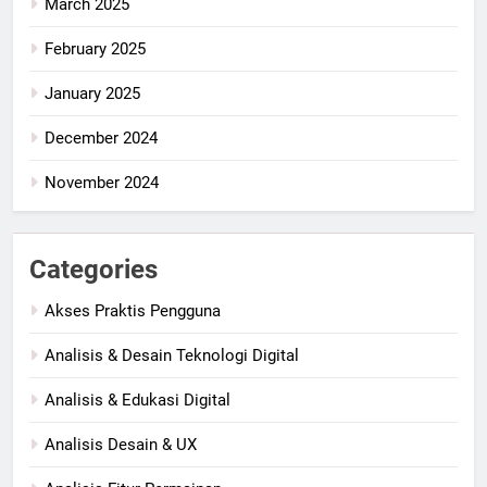
March 2025
February 2025
January 2025
December 2024
November 2024
Categories
Akses Praktis Pengguna
Analisis & Desain Teknologi Digital
Analisis & Edukasi Digital
Analisis Desain & UX