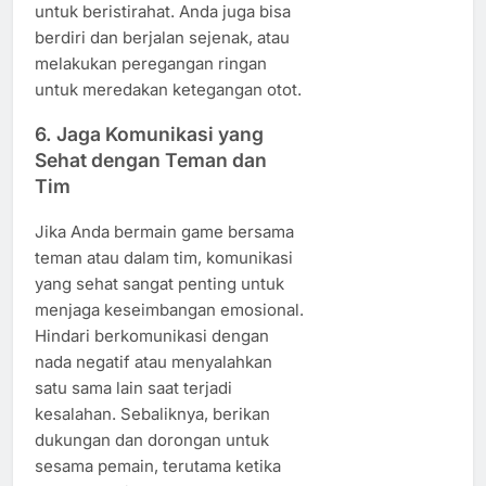
untuk beristirahat. Anda juga bisa
berdiri dan berjalan sejenak, atau
melakukan peregangan ringan
untuk meredakan ketegangan otot.
6.
Jaga Komunikasi yang
Sehat dengan Teman dan
Tim
Jika Anda bermain game bersama
teman atau dalam tim, komunikasi
yang sehat sangat penting untuk
menjaga keseimbangan emosional.
Hindari berkomunikasi dengan
nada negatif atau menyalahkan
satu sama lain saat terjadi
kesalahan. Sebaliknya, berikan
dukungan dan dorongan untuk
sesama pemain, terutama ketika