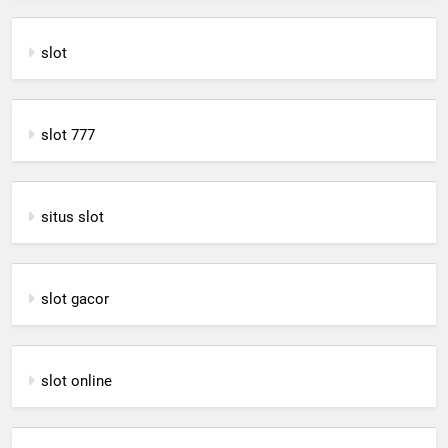
slot
slot 777
situs slot
slot gacor
slot online