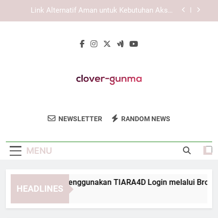
Skip
EDWINSLOT Login Cepat: Tips Masuk Akun tanpa
to
Kendala
content
Login Edwinslot Tanpa Ribet untuk Pengguna
Aktif yang Mengutamakan Akses Praktis
Langkah Aman Menggunakan TIARA4D Login
melalui Browser
Link Alternatif Aman untuk Kebutuhan Akses
Harian
EDWINSLOT Login Cepat: Tips Masuk Akun tanpa
Kendala
Clover Gunma
Dapatkan Produk Alami Yang Mendukung
Login Edwinslot Tanpa Ribet untuk Pengguna
NEWSLETTER
RANDOM NEWS
Aktif yang Mengutamakan Akses Praktis
Keberlanjutan Lingkungan Dari Clover
Gunma.
MENU
angkah Aman Menggunakan TIARA4D Login melalui Browser
HEADLINES
Month Ago