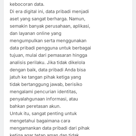
kebocoran data.
Di era digital ini, data pribadi menjadi
aset yang sangat berharga. Namun,
semakin banyak perusahaan, aplikasi,
dan layanan online yang
mengumpulkan serta menggunakan
data pribadi pengguna untuk berbagai
tujuan, mulai dari pemasaran hingga
analisis perilaku. Jika tidak dikelola
dengan baik, data pribadi Anda bisa
jatuh ke tangan pihak ketiga yang
tidak bertanggung jawab, berisiko
mengalami pencurian identitas,
penyalahgunaan informasi, atau
bahkan peretasan akun.
Untuk itu, sangat penting untuk
mengetahui bagaimana cara
mengamankan data pribadi dari pihak
ketiga agar tetap aman dan tidak