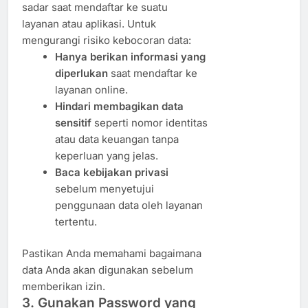
sadar saat mendaftar ke suatu
layanan atau aplikasi. Untuk
mengurangi risiko kebocoran data:
Hanya berikan informasi yang
diperlukan
saat mendaftar ke
layanan online.
Hindari membagikan data
sensitif
seperti nomor identitas
atau data keuangan tanpa
keperluan yang jelas.
Baca kebijakan privasi
sebelum menyetujui
penggunaan data oleh layanan
tertentu.
Pastikan Anda memahami bagaimana
data Anda akan digunakan sebelum
memberikan izin.
3. Gunakan Password yang