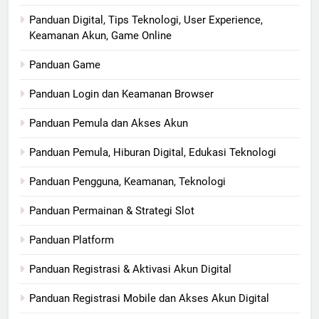
Panduan Digital, Tips Teknologi, User Experience,
Keamanan Akun, Game Online
Panduan Game
Panduan Login dan Keamanan Browser
Panduan Pemula dan Akses Akun
Panduan Pemula, Hiburan Digital, Edukasi Teknologi
Panduan Pengguna, Keamanan, Teknologi
Panduan Permainan & Strategi Slot
Panduan Platform
Panduan Registrasi & Aktivasi Akun Digital
Panduan Registrasi Mobile dan Akses Akun Digital