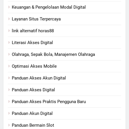
Keuangan & Pengelolaan Modal Digital
Layanan Situs Terpercaya
link alternatif horas88
Literasi Akses Digital
Olahraga, Sepak Bola, Manajemen Olahraga
Optimasi Akses Mobile
Panduan Akses Akun Digital
Panduan Akses Digital
Panduan Akses Praktis Pengguna Baru
Panduan Akun Digital
Panduan Bermain Slot