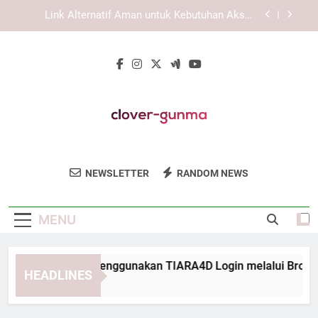
Skip
EDWINSLOT Login Cepat: Tips Masuk Akun tanpa
to
Kendala
content
Login Edwinslot Tanpa Ribet untuk Pengguna
Aktif yang Mengutamakan Akses Praktis
Langkah Aman Menggunakan TIARA4D Login
melalui Browser
Link Alternatif Aman untuk Kebutuhan Akses
Harian
EDWINSLOT Login Cepat: Tips Masuk Akun tanpa
Kendala
Clover Gunma
Dapatkan Produk Alami Yang Mendukung
Login Edwinslot Tanpa Ribet untuk Pengguna
NEWSLETTER
RANDOM NEWS
Aktif yang Mengutamakan Akses Praktis
Keberlanjutan Lingkungan Dari Clover
Gunma.
MENU
angkah Aman Menggunakan TIARA4D Login melalui Browser
HEADLINES
Weeks Ago