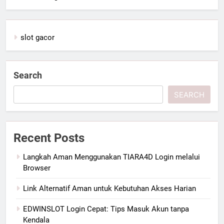
slot gacor
Search
SEARCH
Recent Posts
Langkah Aman Menggunakan TIARA4D Login melalui
Browser
Link Alternatif Aman untuk Kebutuhan Akses Harian
EDWINSLOT Login Cepat: Tips Masuk Akun tanpa
Kendala