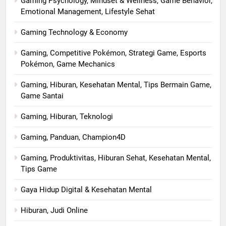
Gaming Psychology, Mindset & Wellness, Game Behavior,
Emotional Management, Lifestyle Sehat
Gaming Technology & Economy
Gaming, Competitive Pokémon, Strategi Game, Esports
Pokémon, Game Mechanics
Gaming, Hiburan, Kesehatan Mental, Tips Bermain Game,
Game Santai
Gaming, Hiburan, Teknologi
Gaming, Panduan, Champion4D
Gaming, Produktivitas, Hiburan Sehat, Kesehatan Mental,
Tips Game
Gaya Hidup Digital & Kesehatan Mental
Hiburan, Judi Online