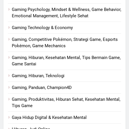
Gaming Psychology, Mindset & Wellness, Game Behavior,
Emotional Management, Lifestyle Sehat
Gaming Technology & Economy
Gaming, Competitive Pokémon, Strategi Game, Esports
Pokémon, Game Mechanics
Gaming, Hiburan, Kesehatan Mental, Tips Bermain Game,
Game Santai
Gaming, Hiburan, Teknologi
Gaming, Panduan, Champion4D
Gaming, Produktivitas, Hiburan Sehat, Kesehatan Mental,
Tips Game
Gaya Hidup Digital & Kesehatan Mental