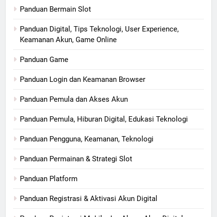
Panduan Bermain Slot
Panduan Digital, Tips Teknologi, User Experience,
Keamanan Akun, Game Online
Panduan Game
Panduan Login dan Keamanan Browser
Panduan Pemula dan Akses Akun
Panduan Pemula, Hiburan Digital, Edukasi Teknologi
Panduan Pengguna, Keamanan, Teknologi
Panduan Permainan & Strategi Slot
Panduan Platform
Panduan Registrasi & Aktivasi Akun Digital