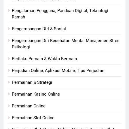
Pengalaman Pengguna, Panduan Digital, Teknologi
Ramah
Pengembangan Diri & Sosial
Pengembangan Diri Kesehatan Mental Manajemen Stres
Psikologi
Perilaku Pemain & Waktu Bermain
Perjudian Online, Aplikasi Mobile, Tips Perjudian
Permainan & Strategi
Permainan Kasino Online
Permainan Online
Permainan Slot Online