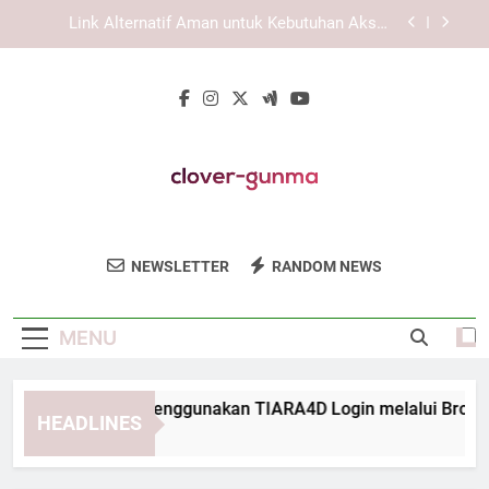
Skip
EDWINSLOT Login Cepat: Tips Masuk Akun tanpa
to
Kendala
content
Login Edwinslot Tanpa Ribet untuk Pengguna
Aktif yang Mengutamakan Akses Praktis
Langkah Aman Menggunakan TIARA4D Login
melalui Browser
Link Alternatif Aman untuk Kebutuhan Akses
Harian
EDWINSLOT Login Cepat: Tips Masuk Akun tanpa
Kendala
Clover Gunma
Dapatkan Produk Alami Yang Mendukung
Login Edwinslot Tanpa Ribet untuk Pengguna
NEWSLETTER
RANDOM NEWS
Aktif yang Mengutamakan Akses Praktis
Keberlanjutan Lingkungan Dari Clover
Gunma.
MENU
ngkah Aman Menggunakan TIARA4D Login melalui Browser
HEADLINES
Weeks Ago