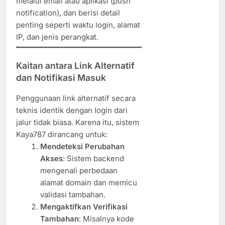
melalui email atau aplikasi (push
notification), dan berisi detail
penting seperti waktu login, alamat
IP, dan jenis perangkat.
Kaitan antara Link Alternatif
dan Notifikasi Masuk
Penggunaan link alternatif secara
teknis identik dengan login dari
jalur tidak biasa. Karena itu, sistem
Kaya787 dirancang untuk:
Mendeteksi Perubahan
Akses
: Sistem backend
mengenali perbedaan
alamat domain dan memicu
validasi tambahan.
Mengaktifkan Verifikasi
Tambahan
: Misalnya kode