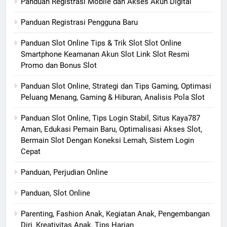
Panduan Registrasi Mobile dan Akses Akun Digital
Panduan Registrasi Pengguna Baru
Panduan Slot Online Tips & Trik Slot Slot Online
Smartphone Keamanan Akun Slot Link Slot Resmi
Promo dan Bonus Slot
Panduan Slot Online, Strategi dan Tips Gaming, Optimasi
Peluang Menang, Gaming & Hiburan, Analisis Pola Slot
Panduan Slot Online, Tips Login Stabil, Situs Kaya787
Aman, Edukasi Pemain Baru, Optimalisasi Akses Slot,
Bermain Slot Dengan Koneksi Lemah, Sistem Login
Cepat
Panduan, Perjudian Online
Panduan, Slot Online
Parenting, Fashion Anak, Kegiatan Anak, Pengembangan
Diri, Kreativitas Anak, Tips Harian