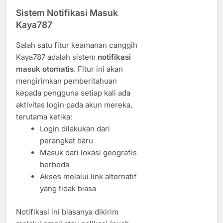
Sistem Notifikasi Masuk
Kaya787
Salah satu fitur keamanan canggih
Kaya787 adalah sistem
notifikasi
masuk otomatis
. Fitur ini akan
mengirimkan pemberitahuan
kepada pengguna setiap kali ada
aktivitas login pada akun mereka,
terutama ketika:
Login dilakukan dari
perangkat baru
Masuk dari lokasi geografis
berbeda
Akses melalui link alternatif
yang tidak biasa
Notifikasi ini biasanya dikirim