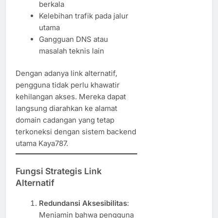
berkala
Kelebihan trafik pada jalur
utama
Gangguan DNS atau
masalah teknis lain
Dengan adanya link alternatif,
pengguna tidak perlu khawatir
kehilangan akses. Mereka dapat
langsung diarahkan ke alamat
domain cadangan yang tetap
terkoneksi dengan sistem backend
utama Kaya787.
Fungsi Strategis Link
Alternatif
Redundansi Aksesibilitas
:
Menjamin bahwa pengguna