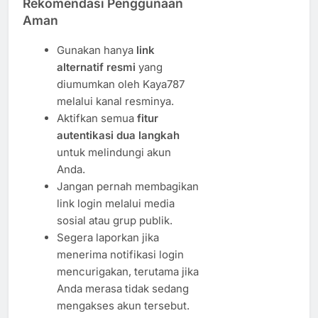
Rekomendasi Penggunaan
Aman
Gunakan hanya
link
alternatif resmi
yang
diumumkan oleh Kaya787
melalui kanal resminya.
Aktifkan semua
fitur
autentikasi dua langkah
untuk melindungi akun
Anda.
Jangan pernah membagikan
link login melalui media
sosial atau grup publik.
Segera laporkan jika
menerima notifikasi login
mencurigakan, terutama jika
Anda merasa tidak sedang
mengakses akun tersebut.