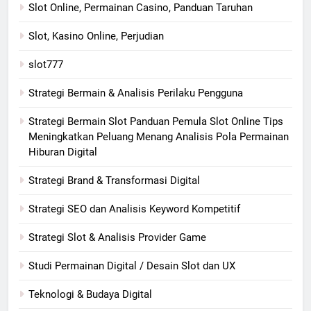
Slot Online, Permainan Casino, Panduan Taruhan
Slot, Kasino Online, Perjudian
slot777
Strategi Bermain & Analisis Perilaku Pengguna
Strategi Bermain Slot Panduan Pemula Slot Online Tips
Meningkatkan Peluang Menang Analisis Pola Permainan
Hiburan Digital
Strategi Brand & Transformasi Digital
Strategi SEO dan Analisis Keyword Kompetitif
Strategi Slot & Analisis Provider Game
Studi Permainan Digital / Desain Slot dan UX
Teknologi & Budaya Digital