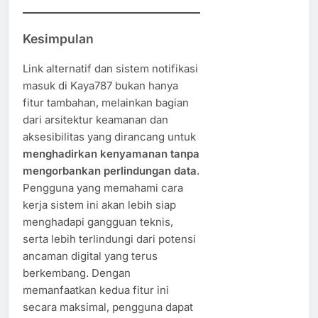
Kesimpulan
Link alternatif dan sistem notifikasi
masuk di Kaya787 bukan hanya
fitur tambahan, melainkan bagian
dari arsitektur keamanan dan
aksesibilitas yang dirancang untuk
menghadirkan kenyamanan tanpa
mengorbankan perlindungan data
.
Pengguna yang memahami cara
kerja sistem ini akan lebih siap
menghadapi gangguan teknis,
serta lebih terlindungi dari potensi
ancaman digital yang terus
berkembang. Dengan
memanfaatkan kedua fitur ini
secara maksimal, pengguna dapat