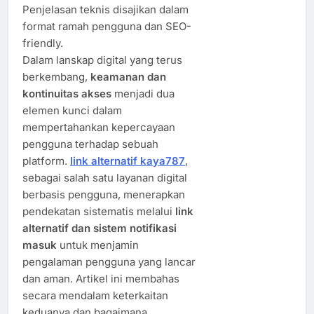
Penjelasan teknis disajikan dalam
format ramah pengguna dan SEO-
friendly.
Dalam lanskap digital yang terus
berkembang,
keamanan dan
kontinuitas akses
menjadi dua
elemen kunci dalam
mempertahankan kepercayaan
pengguna terhadap sebuah
platform.
link alternatif kaya787
,
sebagai salah satu layanan digital
berbasis pengguna, menerapkan
pendekatan sistematis melalui
link
alternatif dan sistem notifikasi
masuk
untuk menjamin
pengalaman pengguna yang lancar
dan aman. Artikel ini membahas
secara mendalam keterkaitan
keduanya dan bagaimana