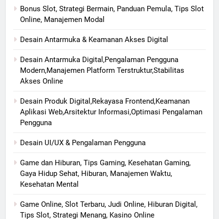
Bonus Slot, Strategi Bermain, Panduan Pemula, Tips Slot
Online, Manajemen Modal
Desain Antarmuka & Keamanan Akses Digital
Desain Antarmuka Digital,Pengalaman Pengguna
Modern,Manajemen Platform Terstruktur,Stabilitas
Akses Online
Desain Produk Digital,Rekayasa Frontend,Keamanan
Aplikasi Web,Arsitektur Informasi,Optimasi Pengalaman
Pengguna
Desain UI/UX & Pengalaman Pengguna
Game dan Hiburan, Tips Gaming, Kesehatan Gaming,
Gaya Hidup Sehat, Hiburan, Manajemen Waktu,
Kesehatan Mental
Game Online, Slot Terbaru, Judi Online, Hiburan Digital,
Tips Slot, Strategi Menang, Kasino Online