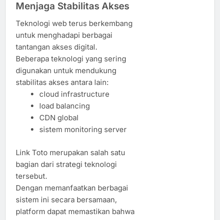
Menjaga Stabilitas Akses
Teknologi web terus berkembang
untuk menghadapi berbagai
tantangan akses digital.
Beberapa teknologi yang sering
digunakan untuk mendukung
stabilitas akses antara lain:
cloud infrastructure
load balancing
CDN global
sistem monitoring server
Link Toto merupakan salah satu
bagian dari strategi teknologi
tersebut.
Dengan memanfaatkan berbagai
sistem ini secara bersamaan,
platform dapat memastikan bahwa