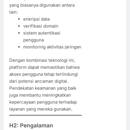
yang biasanya digunakan antara
lain:
enkripsi data
verifikasi domain
sistem autentikasi
pengguna
monitoring aktivitas jaringan
Dengan kombinasi teknologi ini,
platform dapat memastikan bahwa
akses pengguna tetap terlindungi
dari potensi ancaman digital.
Pendekatan keamanan yang baik
juga membantu meningkatkan
kepercayaan pengguna terhadap
layanan yang mereka gunakan.
H2: Pengalaman