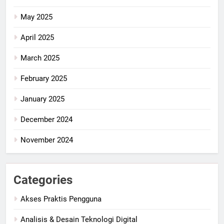
May 2025
April 2025
March 2025
February 2025
January 2025
December 2024
November 2024
Categories
Akses Praktis Pengguna
Analisis & Desain Teknologi Digital