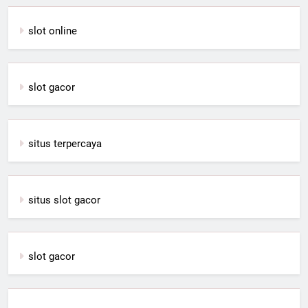
slot online
slot gacor
situs terpercaya
situs slot gacor
slot gacor