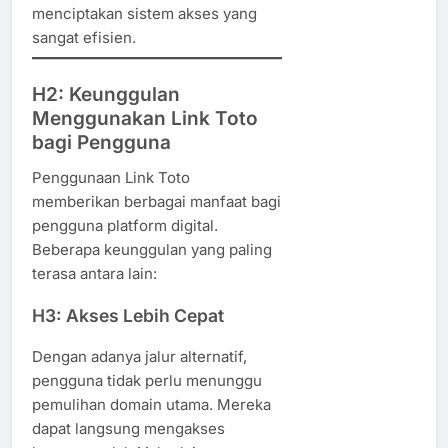
menciptakan sistem akses yang
sangat efisien.
H2: Keunggulan
Menggunakan Link Toto
bagi Pengguna
Penggunaan Link Toto
memberikan berbagai manfaat bagi
pengguna platform digital.
Beberapa keunggulan yang paling
terasa antara lain:
H3: Akses Lebih Cepat
Dengan adanya jalur alternatif,
pengguna tidak perlu menunggu
pemulihan domain utama. Mereka
dapat langsung mengakses