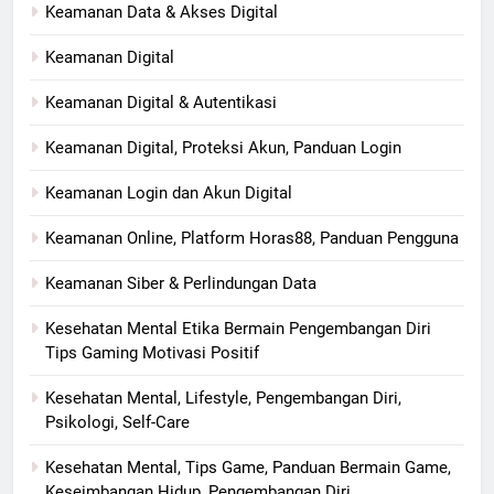
Keamanan Data & Akses Digital
Keamanan Digital
Keamanan Digital & Autentikasi
Keamanan Digital, Proteksi Akun, Panduan Login
Keamanan Login dan Akun Digital
Keamanan Online, Platform Horas88, Panduan Pengguna
Keamanan Siber & Perlindungan Data
Kesehatan Mental Etika Bermain Pengembangan Diri
Tips Gaming Motivasi Positif
Kesehatan Mental, Lifestyle, Pengembangan Diri,
Psikologi, Self-Care
Kesehatan Mental, Tips Game, Panduan Bermain Game,
Keseimbangan Hidup, Pengembangan Diri