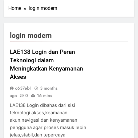
Home
login modern
login modern
LAE138 Login dan Peran
Teknologi dalam
Meningkatkan Kenyamanan
Akses
c637eb1
3 months
ago
0
16 mins
LAE138 Login dibahas dari sisi
teknologi akses,keamanan
akun,navigasi,dan kenyamanan
pengguna agar proses masuk lebih
jelas,stabil,dan tepercaya