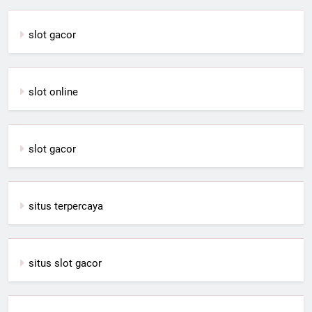
slot gacor
slot online
slot gacor
situs terpercaya
situs slot gacor