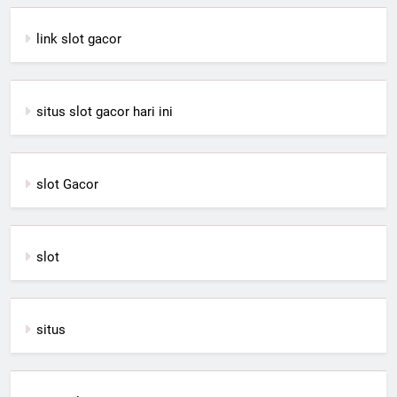
link slot gacor
situs slot gacor hari ini
slot Gacor
slot
situs