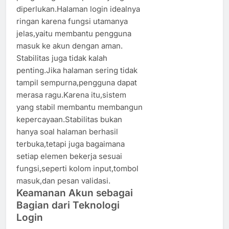
diperlukan.Halaman login idealnya
ringan karena fungsi utamanya
jelas,yaitu membantu pengguna
masuk ke akun dengan aman.
Stabilitas juga tidak kalah
penting.Jika halaman sering tidak
tampil sempurna,pengguna dapat
merasa ragu.Karena itu,sistem
yang stabil membantu membangun
kepercayaan.Stabilitas bukan
hanya soal halaman berhasil
terbuka,tetapi juga bagaimana
setiap elemen bekerja sesuai
fungsi,seperti kolom input,tombol
masuk,dan pesan validasi.
Keamanan Akun sebagai
Bagian dari Teknologi
Login