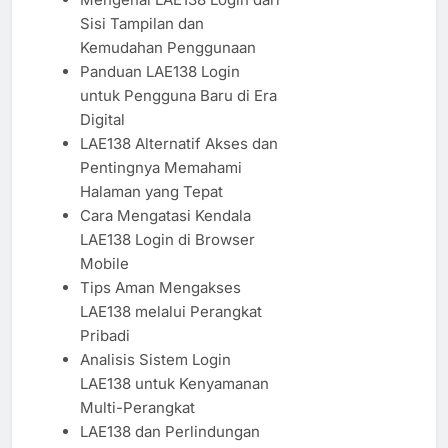
Sisi Tampilan dan
Kemudahan Penggunaan
Panduan LAE138 Login
untuk Pengguna Baru di Era
Digital
LAE138 Alternatif Akses dan
Pentingnya Memahami
Halaman yang Tepat
Cara Mengatasi Kendala
LAE138 Login di Browser
Mobile
Tips Aman Mengakses
LAE138 melalui Perangkat
Pribadi
Analisis Sistem Login
LAE138 untuk Kenyamanan
Multi-Perangkat
LAE138 dan Perlindungan