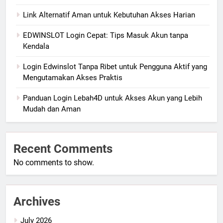
Link Alternatif Aman untuk Kebutuhan Akses Harian
EDWINSLOT Login Cepat: Tips Masuk Akun tanpa
Kendala
Login Edwinslot Tanpa Ribet untuk Pengguna Aktif yang
Mengutamakan Akses Praktis
Panduan Login Lebah4D untuk Akses Akun yang Lebih
Mudah dan Aman
Recent Comments
No comments to show.
Archives
July 2026