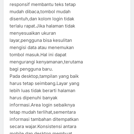
responsif membantu teks tetap
mudah dibaca,tombol mudah
disentuh,dan kolom login tidak
terlalu rapat.Jika halaman tidak
menyesuaikan ukuran
layar,pengguna bisa kesulitan
mengisi data atau menemukan
tombol masuk.Hal ini dapat
mengurangi kenyamanan,terutama
bagi pengguna baru.
Pada desktop,tampilan yang baik
harus tetap seimbang.Layar yang
lebih luas tidak berarti halaman
harus dipenuhi banyak
informasi.Area login sebaiknya
tetap mudah terlihat,sementara
informasi tambahan ditempatkan
secara wajar.Konsistensi antara
mobile dan desktop membuat