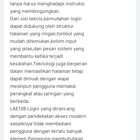
tanpa harus menghadapi instruksi
yang membingungkan.
Dari sisi teknis,kemudahan login
dapat didukung oleh struktur
halaman yang ringan,tombol yang
mudah ditemukan,kolom input
yang jelas,dan pesan sistem yang
membantu ketika terjadi
kesalahan.Teknologi juga berperan
dalam memastikan halaman tetap
dapat dimuat dengan wajar
meskipun pengguna memakai
perangkat atau jaringan yang
berbeda.
LAE138 Login yang dirancang
dengan pendekatan akses modern
sebaiknya tidak membebani
pengguna dengan terlalu banyak
elemen.Pengguna membutuhkan