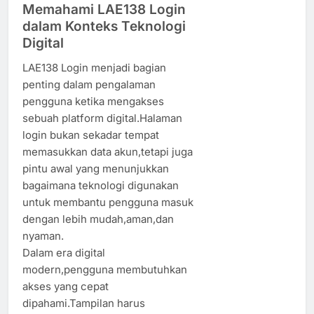
Memahami LAE138 Login
dalam Konteks Teknologi
Digital
LAE138 Login menjadi bagian
penting dalam pengalaman
pengguna ketika mengakses
sebuah platform digital.Halaman
login bukan sekadar tempat
memasukkan data akun,tetapi juga
pintu awal yang menunjukkan
bagaimana teknologi digunakan
untuk membantu pengguna masuk
dengan lebih mudah,aman,dan
nyaman.
Dalam era digital
modern,pengguna membutuhkan
akses yang cepat
dipahami.Tampilan harus