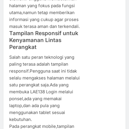
halaman yang fokus pada fungsi
utama,namun tetap memberikan
informasi yang cukup agar proses
masuk terasa aman dan terkendali.
Tampilan Responsif untuk
Kenyamanan Lintas
Perangkat
Salah satu peran teknologi yang
paling terasa adalah tampilan
responsif.Pengguna saat ini tidak
selalu mengakses halaman melalui
satu perangkat saja.Ada yang
membuka LAE138 Login melalui
ponsel,ada yang memakai
laptop,dan ada pula yang
menggunakan tablet sesuai
kebutuhan.
Pada perangkat mobile,tampilan