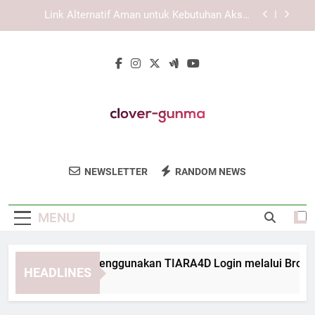
Skip
EDWINSLOT Login Cepat: Tips Masuk Akun tanpa
to
Kendala
content
Login Edwinslot Tanpa Ribet untuk Pengguna
Aktif yang Mengutamakan Akses Praktis
Langkah Aman Menggunakan TIARA4D Login
melalui Browser
Link Alternatif Aman untuk Kebutuhan Akses
Harian
EDWINSLOT Login Cepat: Tips Masuk Akun tanpa
Kendala
Clover Gunma
Dapatkan Produk Alami Yang Mendukung
Login Edwinslot Tanpa Ribet untuk Pengguna
NEWSLETTER
RANDOM NEWS
Aktif yang Mengutamakan Akses Praktis
Keberlanjutan Lingkungan Dari Clover
Gunma.
MENU
angkah Aman Menggunakan TIARA4D Login melalui Browser
HEADLINES
Weeks Ago