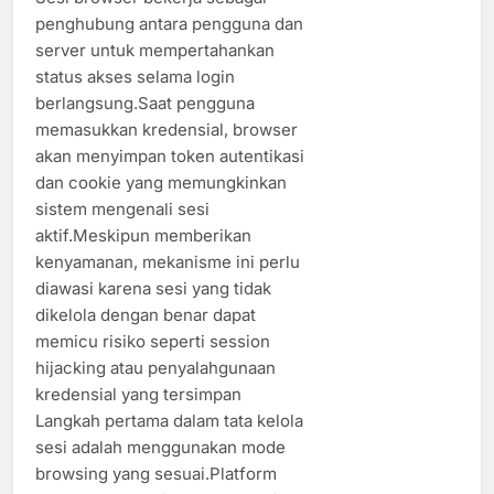
penghubung antara pengguna dan
server untuk mempertahankan
status akses selama login
berlangsung.Saat pengguna
memasukkan kredensial, browser
akan menyimpan token autentikasi
dan cookie yang memungkinkan
sistem mengenali sesi
aktif.Meskipun memberikan
kenyamanan, mekanisme ini perlu
diawasi karena sesi yang tidak
dikelola dengan benar dapat
memicu risiko seperti session
hijacking atau penyalahgunaan
kredensial yang tersimpan
Langkah pertama dalam tata kelola
sesi adalah menggunakan mode
browsing yang sesuai.Platform