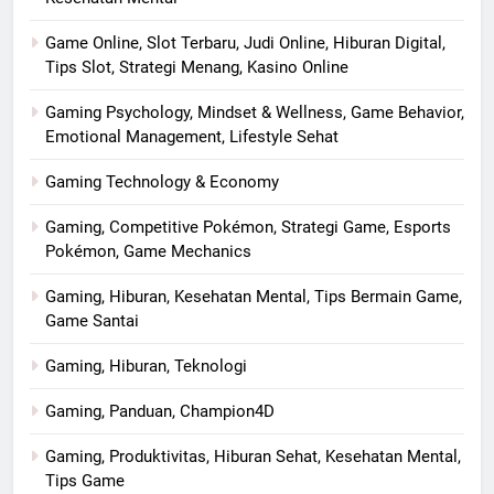
Game Online, Slot Terbaru, Judi Online, Hiburan Digital,
Tips Slot, Strategi Menang, Kasino Online
Gaming Psychology, Mindset & Wellness, Game Behavior,
Emotional Management, Lifestyle Sehat
Gaming Technology & Economy
Gaming, Competitive Pokémon, Strategi Game, Esports
Pokémon, Game Mechanics
Gaming, Hiburan, Kesehatan Mental, Tips Bermain Game,
Game Santai
Gaming, Hiburan, Teknologi
Gaming, Panduan, Champion4D
Gaming, Produktivitas, Hiburan Sehat, Kesehatan Mental,
Tips Game