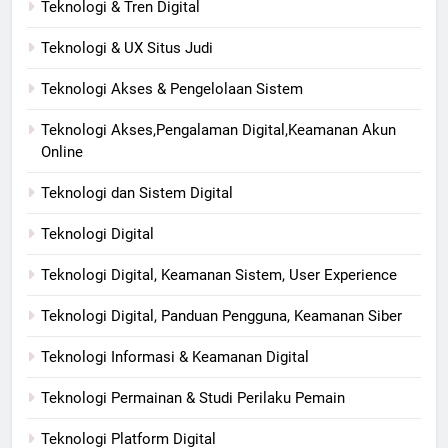
Teknologi & Tren Digital
Teknologi & UX Situs Judi
Teknologi Akses & Pengelolaan Sistem
Teknologi Akses,Pengalaman Digital,Keamanan Akun
Online
Teknologi dan Sistem Digital
Teknologi Digital
Teknologi Digital, Keamanan Sistem, User Experience
Teknologi Digital, Panduan Pengguna, Keamanan Siber
Teknologi Informasi & Keamanan Digital
Teknologi Permainan & Studi Perilaku Pemain
Teknologi Platform Digital