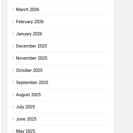
March 2026
February 2026
January 2026
December 2025
November 2025
October 2025
September 2025
August 2025
July 2025
June 2025
May 2025