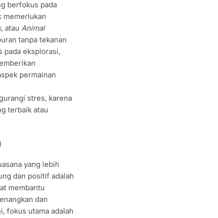
ng berfokus pada
ak memerlukan
s
, atau
Animal
uran tanpa tekanan
s pada eksplorasi,
memberikan
 aspek permainan
urangi stres, karena
g terbaik atau
g
uasana yang lebih
ng dan positif adalah
pat membantu
yenangkan dan
i, fokus utama adalah