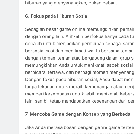
hiburan yang menyenangkan, bukan beban.
6.
Fokus pada Hiburan Sosial
Sebagian besar game online memungkinkan pemain 
dengan orang lain. Alih-alih berfokus hanya pada tu
cobalah untuk menjadikan permainan sebagai sara
bersosialisasi dan menikmati waktu bersama tema
dengan teman-teman atau bergabung dalam grup ya
memungkinkan Anda untuk menikmati aspek sosial 
berbicara, tertawa, dan berbagi momen menyenang
Dengan fokus pada hiburan sosial, Anda dapat men
tanpa tekanan untuk meraih kemenangan atau menjad
memberi kesempatan untuk lebih menikmati keber
lain, sambil tetap mendapatkan kesenangan dari pe
7.
Mencoba Game dengan Konsep yang Berbeda
Jika Anda merasa bosan dengan genre game terten