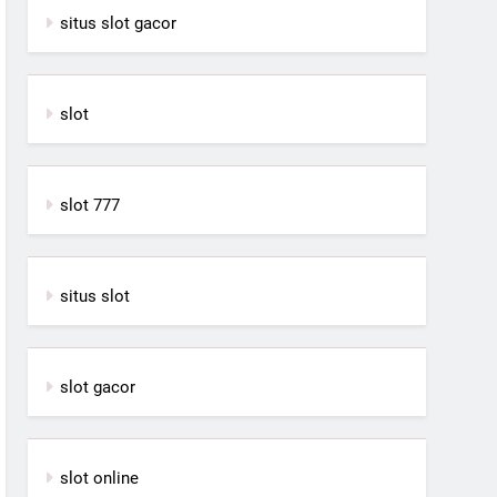
situs slot gacor
slot
slot 777
situs slot
slot gacor
slot online