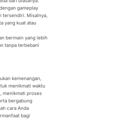
da dari biasanya.
 dengan gameplay
tersendiri. Misalnya,
a yang kuat atau
n bermain yang lebih
n tanpa terbebani
 bukan kemenangan,
ntuk menikmati waktu
, menikmati proses
erta bergabung
bah cara Anda
rmanfaat bagi