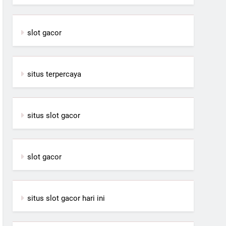
slot gacor
situs terpercaya
situs slot gacor
slot gacor
situs slot gacor hari ini