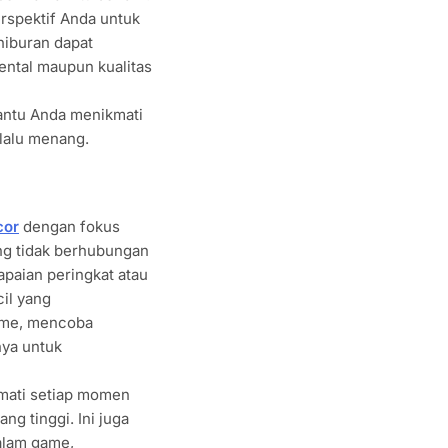
rspektif Anda untuk
hiburan dapat
ntal maupun kualitas
antu Anda menikmati
lalu menang.
cor
dengan fokus
ng tidak berhubungan
paian peringkat atau
il yang
game, mencoba
nya untuk
kmati setiap momen
g tinggi. Ini juga
alam game,