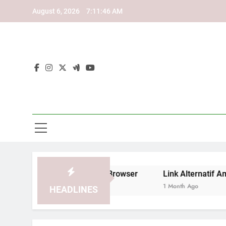
Skip
August 6, 2026
7:11:47 AM
to
content
Clo
Dapatkan 
D Login melalui Browser
Link Alternatif Aman untuk 
1 Month Ago
HEADLINES