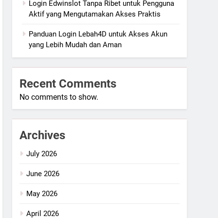
Login Edwinslot Tanpa Ribet untuk Pengguna
Aktif yang Mengutamakan Akses Praktis
Panduan Login Lebah4D untuk Akses Akun
yang Lebih Mudah dan Aman
Recent Comments
No comments to show.
Archives
July 2026
June 2026
May 2026
April 2026