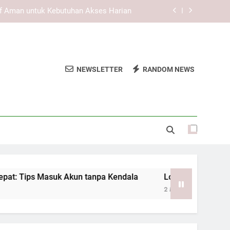
tif Aman untuk Kebutuhan Akses Harian
epat: Tips Masuk Akun tanpa Kendala
ktif yang Mengutamakan Akses Praktis
NEWSLETTER
RANDOM NEWS
akan TIARA4D Login melalui Browser
tif Aman untuk Kebutuhan Akses Harian
 Clover Gunma.
epat: Tips Masuk Akun tanpa Kendala
ktif yang Mengutamakan Akses Praktis
Masuk Akun tanpa Kendala
Login Edwinslot Tanpa Ribet
2 Months Ago