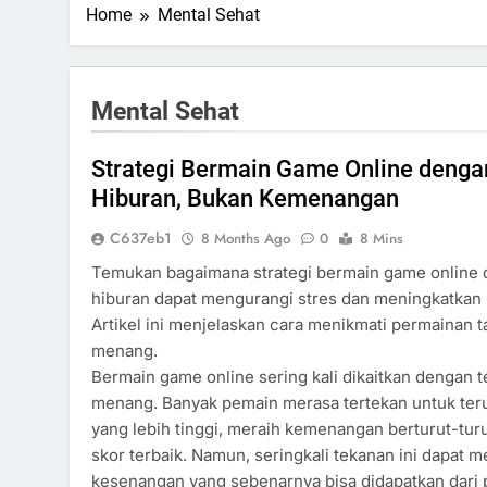
Home
Mental Sehat
Mental Sehat
Strategi Bermain Game Online denga
Hiburan, Bukan Kemenangan
C637eb1
8 Months Ago
0
8 Mins
Temukan bagaimana strategi bermain game online 
hiburan dapat mengurangi stres dan meningkatkan
Artikel ini menjelaskan cara menikmati permainan 
menang.
Bermain game online sering kali dikaitkan dengan 
menang. Banyak pemain merasa tertekan untuk ter
yang lebih tinggi, meraih kemenangan berturut-tur
skor terbaik. Namun, seringkali tekanan ini dapat 
kesenangan yang sebenarnya bisa didapatkan dari p