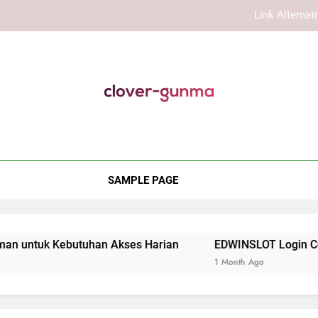
Link Alterna
EDWINSLOT Login C
Login Edwinslot Tanpa Ribet untuk Pengguna A
Langkah Aman Menggun
ver Gunma
Link Alterna
Produk Alami Yang Mendukung Keberlanjutan Lingkungan Dari
EDWINSLOT Login C
SAMPLE PAGE
Login Edwinslot Tanpa Ribet untuk Pengguna A
Kebutuhan Akses Harian
EDWINSLOT Login Cepat: Tips M
1 Month Ago