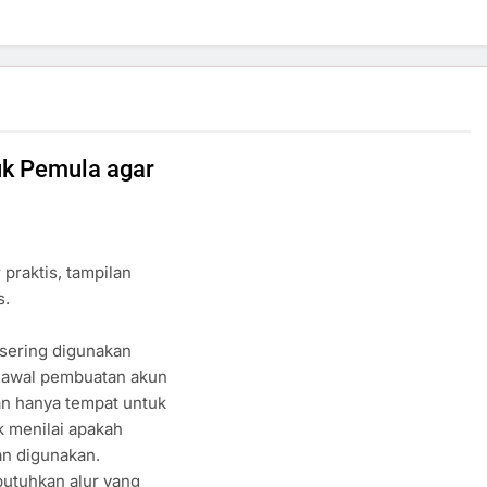
uk Pemula agar
praktis, tampilan
s.
 sering digunakan
 awal pembuatan akun
kan hanya tempat untuk
uk menilai apakah
n digunakan.
utuhkan alur yang