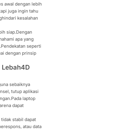
s awal dengan lebih
pi juga ingin tahu
ghindari kesalahan
ih siap.Dengan
mahami apa yang
.Pendekatan seperti
ai dengan prinsip
n Lebah4D
una sebaiknya
sel, tutup aplikasi
ingan.Pada laptop
karena dapat
tidak stabil dapat
erespons, atau data