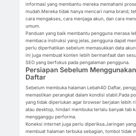
informasi yang membantu mereka memahami prose
mudah.Mereka tidak hanya mencari nama brand, teta
cara mengakses, cara menjaga akun, dan cara men
umum.
Panduan yang baik membantu pengguna merasa leb
membaca instruksi yang jelas, pengguna dapat me
perlu diperhatikan sebelum memasukkan data akun
ini juga membuat konten lebih bermanfaat dan sesu
SEO yang berfokus pada pengalaman pengguna.
Persiapan Sebelum Menggunaka
Daftar
Sebelum membuka halaman Lebah4D Daftar, pengg
memastikan perangkat dalam kondisi stabil.Pada pon
yang tidak diperlukan agar browser berjalan lebih r
atau desktop, hindari membuka terlalu banyak tab 
mengganggu performa.
Koneksi internet juga perlu diperiksa.Jaringan yang 
membuat halaman terbuka sebagian, tombol tidak m