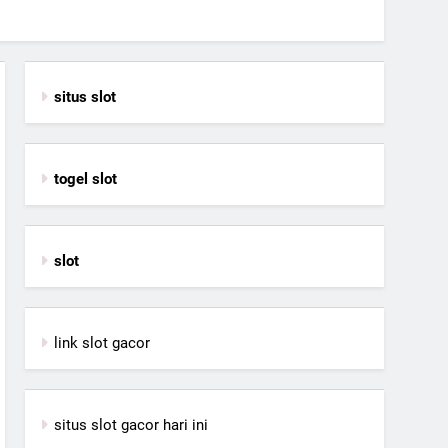
situs slot
togel slot
slot
link slot gacor
situs slot gacor hari ini