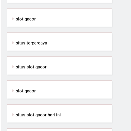
slot gacor
situs terpercaya
situs slot gacor
slot gacor
situs slot gacor hari ini