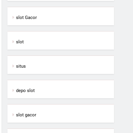
slot Gacor
slot
situs
depo slot
slot gacor