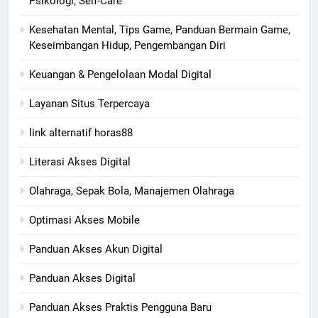
Psikologi, Self-Care
Kesehatan Mental, Tips Game, Panduan Bermain Game,
Keseimbangan Hidup, Pengembangan Diri
Keuangan & Pengelolaan Modal Digital
Layanan Situs Terpercaya
link alternatif horas88
Literasi Akses Digital
Olahraga, Sepak Bola, Manajemen Olahraga
Optimasi Akses Mobile
Panduan Akses Akun Digital
Panduan Akses Digital
Panduan Akses Praktis Pengguna Baru