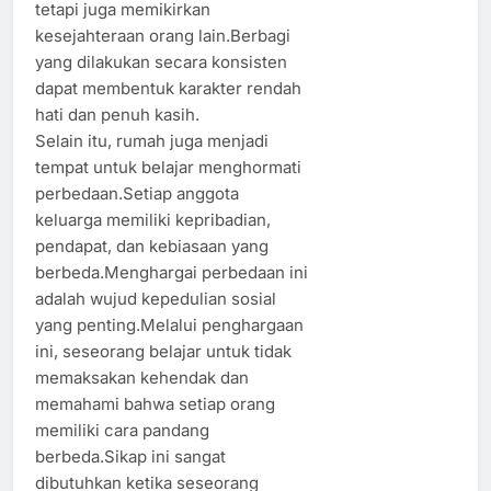
tetapi juga memikirkan
kesejahteraan orang lain.Berbagi
yang dilakukan secara konsisten
dapat membentuk karakter rendah
hati dan penuh kasih.
Selain itu, rumah juga menjadi
tempat untuk belajar menghormati
perbedaan.Setiap anggota
keluarga memiliki kepribadian,
pendapat, dan kebiasaan yang
berbeda.Menghargai perbedaan ini
adalah wujud kepedulian sosial
yang penting.Melalui penghargaan
ini, seseorang belajar untuk tidak
memaksakan kehendak dan
memahami bahwa setiap orang
memiliki cara pandang
berbeda.Sikap ini sangat
dibutuhkan ketika seseorang