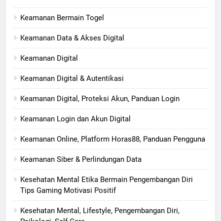
Keamanan Bermain Togel
Keamanan Data & Akses Digital
Keamanan Digital
Keamanan Digital & Autentikasi
Keamanan Digital, Proteksi Akun, Panduan Login
Keamanan Login dan Akun Digital
Keamanan Online, Platform Horas88, Panduan Pengguna
Keamanan Siber & Perlindungan Data
Kesehatan Mental Etika Bermain Pengembangan Diri
Tips Gaming Motivasi Positif
Kesehatan Mental, Lifestyle, Pengembangan Diri,