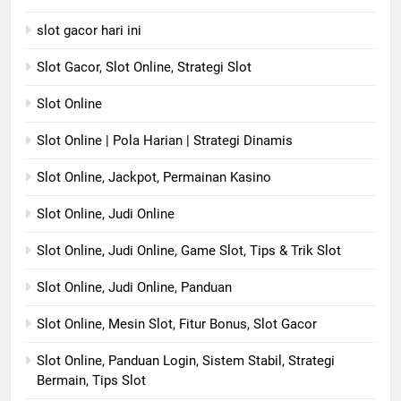
slot gacor hari ini
Slot Gacor, Slot Online, Strategi Slot
Slot Online
Slot Online | Pola Harian | Strategi Dinamis
Slot Online, Jackpot, Permainan Kasino
Slot Online, Judi Online
Slot Online, Judi Online, Game Slot, Tips & Trik Slot
Slot Online, Judi Online, Panduan
Slot Online, Mesin Slot, Fitur Bonus, Slot Gacor
Slot Online, Panduan Login, Sistem Stabil, Strategi
Bermain, Tips Slot