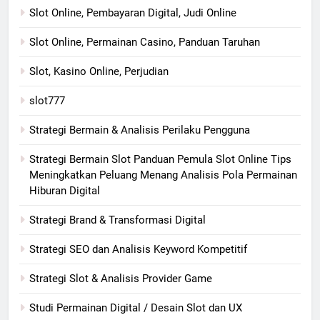
Slot Online, Pembayaran Digital, Judi Online
Slot Online, Permainan Casino, Panduan Taruhan
Slot, Kasino Online, Perjudian
slot777
Strategi Bermain & Analisis Perilaku Pengguna
Strategi Bermain Slot Panduan Pemula Slot Online Tips
Meningkatkan Peluang Menang Analisis Pola Permainan
Hiburan Digital
Strategi Brand & Transformasi Digital
Strategi SEO dan Analisis Keyword Kompetitif
Strategi Slot & Analisis Provider Game
Studi Permainan Digital / Desain Slot dan UX