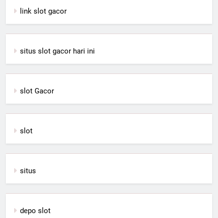
link slot gacor
situs slot gacor hari ini
slot Gacor
slot
situs
depo slot