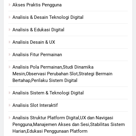
Akses Praktis Pengguna
Analisis & Desain Teknologi Digital
Analisis & Edukasi Digital
Analisis Desain & UX
Analisis Fitur Permainan
Analisis Pola Permainan,Studi Dinamika
Mesin,Observasi Perubahan Slot,Strategi Bermain
Bertahap,Perilaku Sistem Digital
Analisis Sistem & Teknologi Digital
Analisis Slot Interaktif
Analisis Struktur Platform Digital,UX dan Navigasi
Pengguna,Manajemen Akses dan Sesi,Stabilitas Sistem
Harian,Edukasi Penggunaan Platform