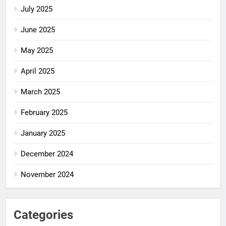
July 2025
June 2025
May 2025
April 2025
March 2025
February 2025
January 2025
December 2024
November 2024
Categories