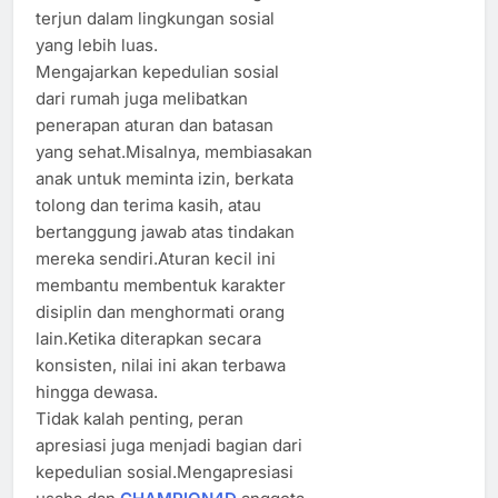
terjun dalam lingkungan sosial
yang lebih luas.
Mengajarkan kepedulian sosial
dari rumah juga melibatkan
penerapan aturan dan batasan
yang sehat.Misalnya, membiasakan
anak untuk meminta izin, berkata
tolong dan terima kasih, atau
bertanggung jawab atas tindakan
mereka sendiri.Aturan kecil ini
membantu membentuk karakter
disiplin dan menghormati orang
lain.Ketika diterapkan secara
konsisten, nilai ini akan terbawa
hingga dewasa.
Tidak kalah penting, peran
apresiasi juga menjadi bagian dari
kepedulian sosial.Mengapresiasi