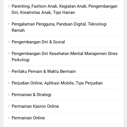
Parenting, Fashion Anak, Kegiatan Anak, Pengembangan
Diri, Kreativitas Anak, Tips Harian
Pengalaman Pengguna, Panduan Digital, Teknologi
Ramah
Pengembangan Diri & Sosial
Pengembangan Diri Kesehatan Mental Manajemen Stres
Psikologi
Perilaku Pemain & Waktu Bermain
Perjudian Online, Aplikasi Mobile, Tips Perjudian
Permainan & Strategi
Permainan Kasino Online
Permainan Online