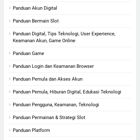
Panduan Akun Digital
Panduan Bermain Slot
Panduan Digital, Tips Teknologi, User Experience,
Keamanan Akun, Game Online
Panduan Game
Panduan Login dan Keamanan Browser
Panduan Pemula dan Akses Akun
Panduan Pemula, Hiburan Digital, Edukasi Teknologi
Panduan Pengguna, Keamanan, Teknologi
Panduan Permainan & Strategi Slot
Panduan Platform