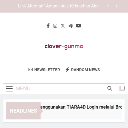
Skip
EDWINSLOT Login Cepat: Tips Masuk Akun tanpa
to
Kendala
content
Login Edwinslot Tanpa Ribet untuk Pengguna
Aktif yang Mengutamakan Akses Praktis
Langkah Aman Menggunakan TIARA4D Login
melalui Browser
Link Alternatif Aman untuk Kebutuhan Akses
Harian
EDWINSLOT Login Cepat: Tips Masuk Akun tanpa
Kendala
Clover Gunma
Dapatkan Produk Alami Yang Mendukung
Login Edwinslot Tanpa Ribet untuk Pengguna
NEWSLETTER
RANDOM NEWS
Aktif yang Mengutamakan Akses Praktis
Keberlanjutan Lingkungan Dari Clover
Gunma.
MENU
angkah Aman Menggunakan TIARA4D Login melalui Browser
HEADLINES
Weeks Ago