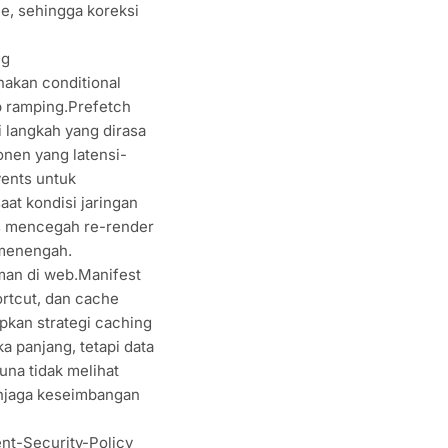
ne, sehingga koreksi
ng
nakan conditional
ap ramping.Prefetch
i langkah yang dirasa
nen yang latensi-
vents untuk
aat kondisi jaringan
las mencegah re-render
 menengah.
an di web.Manifest
ortcut, dan cache
pkan strategi caching
ka panjang, tetapi data
una tidak melihat
enjaga keseimbangan
t-Security-Policy