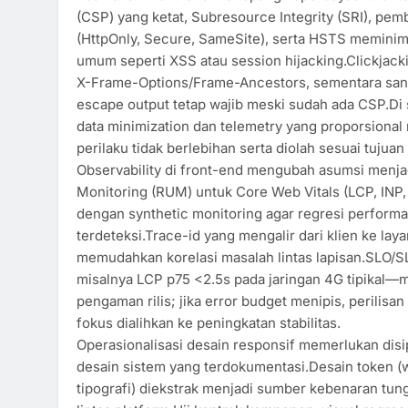
(CSP) yang ketat, Subresource Integrity (SRI), pe
(HttpOnly, Secure, SameSite), serta HSTS memini
umum seperti XSS atau session hijacking.Clickjac
X-Frame-Options/Frame-Ancestors, sementara sani
escape output tetap wajib meski sudah ada CSP.Di si
data minimization dan telemetry yang proporsional
perilaku tidak berlebihan serta diolah sesuai tujuan
Observability di front-end mengubah asumsi menja
Monitoring (RUM) untuk Core Web Vitals (LCP, INP
dengan synthetic monitoring agar regresi performa
terdeteksi.Trace-id yang mengalir dari klien ke la
memudahkan korelasi masalah lintas lapisan.SLO/SL
misalnya LCP p75 <2.5s pada jaringan 4G tipikal—
pengaman rilis; jika error budget menipis, perilisan
fokus dialihkan ke peningkatan stabilitas.
Operasionalisasi desain responsif memerlukan dis
desain sistem yang terdokumentasi.Desain token (w
tipografi) diekstrak menjadi sumber kebenaran tun