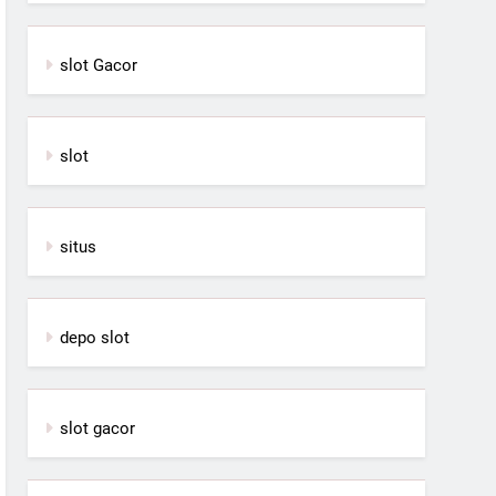
slot Gacor
slot
situs
depo slot
slot gacor