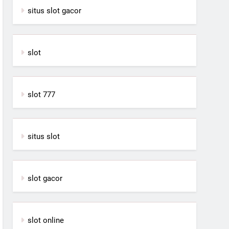
situs slot gacor
slot
slot 777
situs slot
slot gacor
slot online