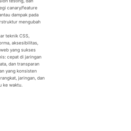
sion testing, dan
tegi canary/feature
mantau dampak pada
terstruktur mengubah
ar teknik CSS,
rma, aksesibilitas,
s web yang sukses
s: cepat di jaringan
data, dan transparan
an yang konsisten
angkat, jaringan, dan
u ke waktu.