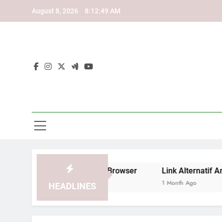
Skip
August 8, 2026
8:12:50 AM
to
content
Clo
Dapatkan 
D Login melalui Browser
Link Alternatif Aman untuk 
1 Month Ago
HEADLINES