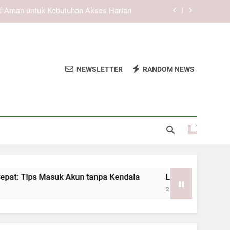
tif Aman untuk Kebutuhan Akses Harian
epat: Tips Masuk Akun tanpa Kendala
ktif yang Mengutamakan Akses Praktis
NEWSLETTER
RANDOM NEWS
akan TIARA4D Login melalui Browser
tif Aman untuk Kebutuhan Akses Harian
 Clover Gunma.
epat: Tips Masuk Akun tanpa Kendala
ktif yang Mengutamakan Akses Praktis
Masuk Akun tanpa Kendala
Login Edwinslot Tanpa Ribet
2 Months Ago