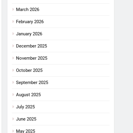
March 2026
February 2026
January 2026
December 2025
November 2025
October 2025
September 2025
August 2025
July 2025
June 2025
May 2025