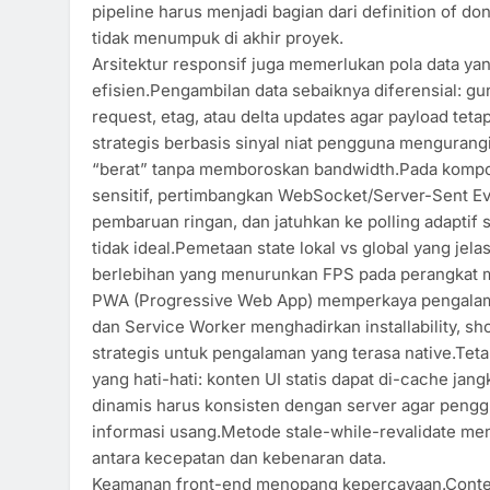
pipeline harus menjadi bagian dari definition of do
tidak menumpuk di akhir proyek.
Arsitektur responsif juga memerlukan pola data ya
efisien.Pengambilan data sebaiknya diferensial: gu
request, etag, atau delta updates agar payload tet
strategis berbasis sinyal niat pengguna mengurang
“berat” tanpa memboroskan bandwidth.Pada kompo
sensitif, pertimbangkan WebSocket/Server-Sent E
pembaruan ringan, dan jatuhkan ke polling adaptif s
tidak ideal.Pemetaan state lokal vs global yang je
berlebihan yang menurunkan FPS pada perangkat
PWA (Progressive Web App) memperkaya pengalam
dan Service Worker menghadirkan installability, sh
strategis untuk pengalaman yang terasa native.Teta
yang hati-hati: konten UI statis dapat di-cache jang
dinamis harus konsisten dengan server agar pengg
informasi usang.Metode stale-while-revalidate m
antara kecepatan dan kebenaran data.
Keamanan front-end menopang kepercayaan.Conten