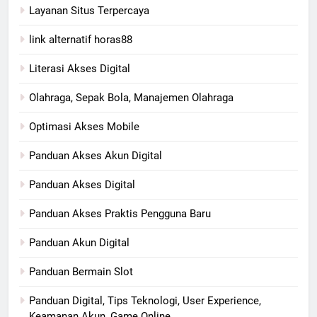
Layanan Situs Terpercaya
link alternatif horas88
Literasi Akses Digital
Olahraga, Sepak Bola, Manajemen Olahraga
Optimasi Akses Mobile
Panduan Akses Akun Digital
Panduan Akses Digital
Panduan Akses Praktis Pengguna Baru
Panduan Akun Digital
Panduan Bermain Slot
Panduan Digital, Tips Teknologi, User Experience,
Keamanan Akun, Game Online