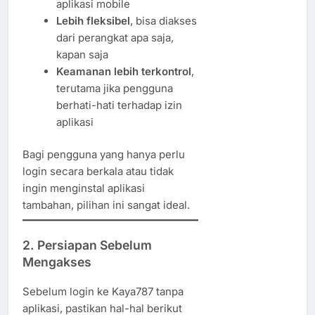
aplikasi mobile
Lebih fleksibel
, bisa diakses
dari perangkat apa saja,
kapan saja
Keamanan lebih terkontrol
,
terutama jika pengguna
berhati-hati terhadap izin
aplikasi
Bagi pengguna yang hanya perlu
login secara berkala atau tidak
ingin menginstal aplikasi
tambahan, pilihan ini sangat ideal.
2. Persiapan Sebelum
Mengakses
Sebelum login ke Kaya787 tanpa
aplikasi, pastikan hal-hal berikut