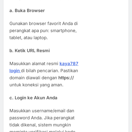
a.
Buka Browser
Gunakan browser favorit Anda di
perangkat apa pun: smartphone,
tablet, atau laptop.
b.
Ketik URL Resmi
Masukkan alamat resmi
kaya787
login
di bilah pencarian. Pastikan
domain diawali dengan
https://
untuk koneksi yang aman.
c.
Login ke Akun Anda
Masukkan username/email dan
password Anda. Jika perangkat
tidak dikenal, sistem mungkin
meminta verifikasi melalui kode