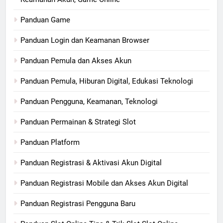
Panduan Game
Panduan Login dan Keamanan Browser
Panduan Pemula dan Akses Akun
Panduan Pemula, Hiburan Digital, Edukasi Teknologi
Panduan Pengguna, Keamanan, Teknologi
Panduan Permainan & Strategi Slot
Panduan Platform
Panduan Registrasi & Aktivasi Akun Digital
Panduan Registrasi Mobile dan Akses Akun Digital
Panduan Registrasi Pengguna Baru