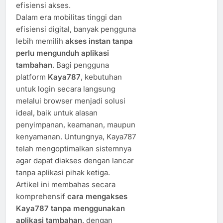
efisiensi akses.
Dalam era mobilitas tinggi dan
efisiensi digital, banyak pengguna
lebih memilih
akses instan tanpa
perlu mengunduh aplikasi
tambahan
. Bagi pengguna
platform
Kaya787
, kebutuhan
untuk login secara langsung
melalui browser menjadi solusi
ideal, baik untuk alasan
penyimpanan, keamanan, maupun
kenyamanan. Untungnya, Kaya787
telah mengoptimalkan sistemnya
agar dapat diakses dengan lancar
tanpa aplikasi pihak ketiga.
Artikel ini membahas secara
komprehensif
cara mengakses
Kaya787 tanpa menggunakan
aplikasi tambahan
, dengan