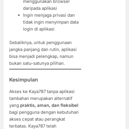
menggunakan browser
daripada aplikasi
Ingin menjaga privasi dan
tidak ingin menyimpan data
login di aplikasi
Sebaliknya, untuk penggunaan
jangka panjang dan rutin, aplikasi
bisa menjadi pelengkap, namun
bukan satu-satunya pilihan.
Kesimpulan
Akses ke Kaya787 tanpa aplikasi
tambahan merupakan alternatif
yang
praktis, aman, dan fleksibel
bagi pengguna dengan kebutuhan
akses cepat atau perangkat
terbatas. Kaya787 telah