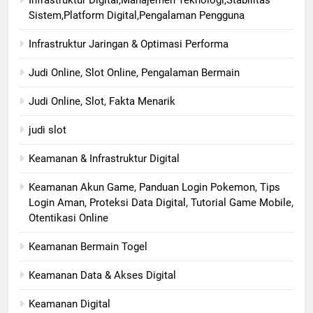
Infrastruktur Digital,Manajemen Teknologi,Stabilitas
Sistem,Platform Digital,Pengalaman Pengguna
Infrastruktur Jaringan & Optimasi Performa
Judi Online, Slot Online, Pengalaman Bermain
Judi Online, Slot, Fakta Menarik
judi slot
Keamanan & Infrastruktur Digital
Keamanan Akun Game, Panduan Login Pokemon, Tips
Login Aman, Proteksi Data Digital, Tutorial Game Mobile,
Otentikasi Online
Keamanan Bermain Togel
Keamanan Data & Akses Digital
Keamanan Digital