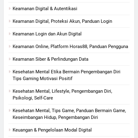
Keamanan Digital & Autentikasi
Keamanan Digital, Proteksi Akun, Panduan Login
Keamanan Login dan Akun Digital
Keamanan Online, Platform Horas88, Panduan Pengguna
Keamanan Siber & Perlindungan Data
Kesehatan Mental Etika Bermain Pengembangan Diri
Tips Gaming Motivasi Positif
Kesehatan Mental, Lifestyle, Pengembangan Diri,
Psikologi, Self-Care
Kesehatan Mental, Tips Game, Panduan Bermain Game,
Keseimbangan Hidup, Pengembangan Diri
Keuangan & Pengelolaan Modal Digital