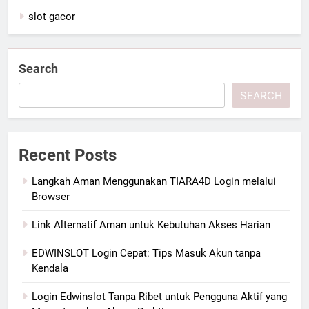
slot gacor
Search
SEARCH
Recent Posts
Langkah Aman Menggunakan TIARA4D Login melalui
Browser
Link Alternatif Aman untuk Kebutuhan Akses Harian
EDWINSLOT Login Cepat: Tips Masuk Akun tanpa
Kendala
Login Edwinslot Tanpa Ribet untuk Pengguna Aktif yang