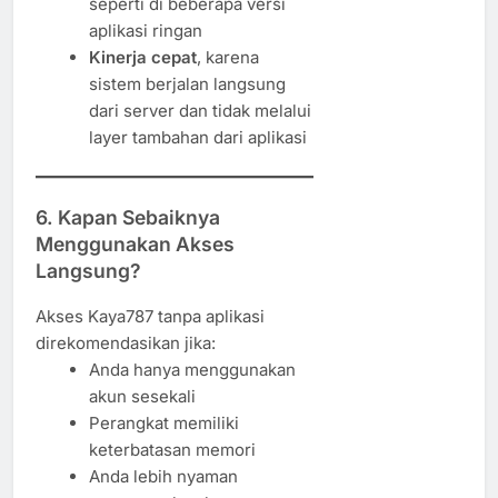
seperti di beberapa versi
aplikasi ringan
Kinerja cepat
, karena
sistem berjalan langsung
dari server dan tidak melalui
layer tambahan dari aplikasi
6. Kapan Sebaiknya
Menggunakan Akses
Langsung?
Akses Kaya787 tanpa aplikasi
direkomendasikan jika:
Anda hanya menggunakan
akun sesekali
Perangkat memiliki
keterbatasan memori
Anda lebih nyaman