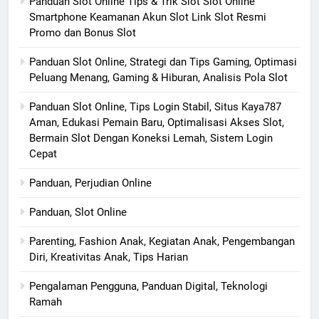
Panduan Slot Online Tips & Trik Slot Slot Online
Smartphone Keamanan Akun Slot Link Slot Resmi
Promo dan Bonus Slot
Panduan Slot Online, Strategi dan Tips Gaming, Optimasi
Peluang Menang, Gaming & Hiburan, Analisis Pola Slot
Panduan Slot Online, Tips Login Stabil, Situs Kaya787
Aman, Edukasi Pemain Baru, Optimalisasi Akses Slot,
Bermain Slot Dengan Koneksi Lemah, Sistem Login
Cepat
Panduan, Perjudian Online
Panduan, Slot Online
Parenting, Fashion Anak, Kegiatan Anak, Pengembangan
Diri, Kreativitas Anak, Tips Harian
Pengalaman Pengguna, Panduan Digital, Teknologi
Ramah