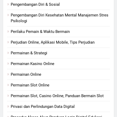
Pengembangan Diri & Sosial
Pengembangan Diri Kesehatan Mental Manajemen Stres
Psikologi
Perilaku Pemain & Waktu Bermain
Perjudian Online, Aplikasi Mobile, Tips Perjudian
Permainan & Strategi
Permainan Kasino Online
Permainan Online
Permainan Slot Online
Permainan Slot, Casino Online, Panduan Bermain Slot
Privasi dan Perlindungan Data Digital