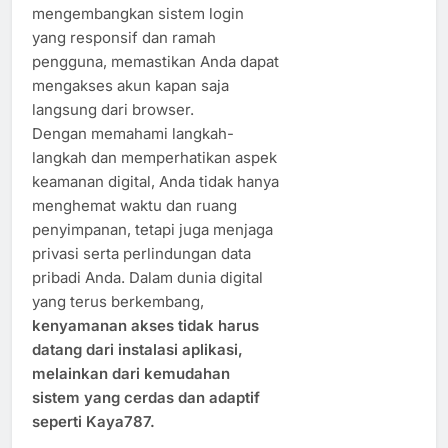
mengembangkan sistem login
yang responsif dan ramah
pengguna, memastikan Anda dapat
mengakses akun kapan saja
langsung dari browser.
Dengan memahami langkah-
langkah dan memperhatikan aspek
keamanan digital, Anda tidak hanya
menghemat waktu dan ruang
penyimpanan, tetapi juga menjaga
privasi serta perlindungan data
pribadi Anda. Dalam dunia digital
yang terus berkembang,
kenyamanan akses tidak harus
datang dari instalasi aplikasi,
melainkan dari kemudahan
sistem yang cerdas dan adaptif
seperti Kaya787.