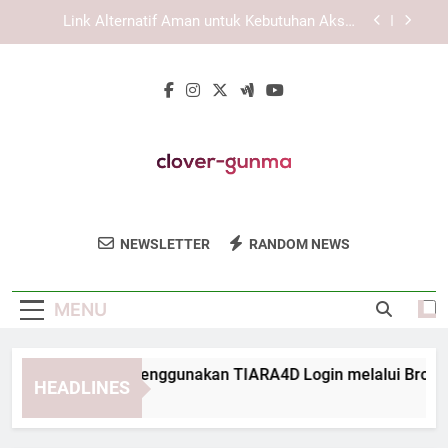
Skip
EDWINSLOT Login Cepat: Tips Masuk Akun tanpa
to
Kendala
content
Login Edwinslot Tanpa Ribet untuk Pengguna
Aktif yang Mengutamakan Akses Praktis
Langkah Aman Menggunakan TIARA4D Login
melalui Browser
Link Alternatif Aman untuk Kebutuhan Akses
Harian
EDWINSLOT Login Cepat: Tips Masuk Akun tanpa
Kendala
Clover Gunma
Dapatkan Produk Alami Yang Mendukung
Login Edwinslot Tanpa Ribet untuk Pengguna
NEWSLETTER
RANDOM NEWS
Aktif yang Mengutamakan Akses Praktis
Keberlanjutan Lingkungan Dari Clover
Gunma.
MENU
angkah Aman Menggunakan TIARA4D Login melalui Browser
HEADLINES
Weeks Ago