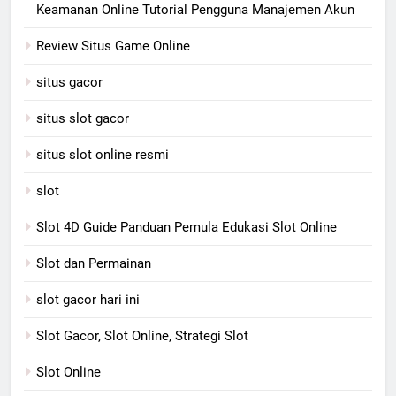
Keamanan Online Tutorial Pengguna Manajemen Akun
Review Situs Game Online
situs gacor
situs slot gacor
situs slot online resmi
slot
Slot 4D Guide Panduan Pemula Edukasi Slot Online
Slot dan Permainan
slot gacor hari ini
Slot Gacor, Slot Online, Strategi Slot
Slot Online