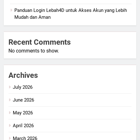
Panduan Login Lebah4D untuk Akses Akun yang Lebih
Mudah dan Aman
Recent Comments
No comments to show.
Archives
July 2026
June 2026
May 2026
April 2026
March 2026