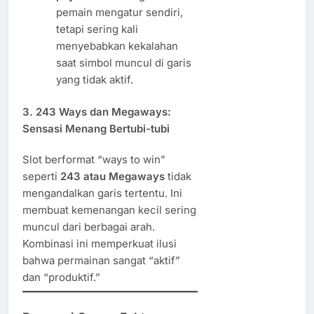
pemain mengatur sendiri,
tetapi sering kali
menyebabkan kekalahan
saat simbol muncul di garis
yang tidak aktif.
3.
243 Ways dan Megaways:
Sensasi Menang Bertubi-tubi
Slot berformat “ways to win”
seperti
243 atau Megaways
tidak
mengandalkan garis tertentu. Ini
membuat kemenangan kecil sering
muncul dari berbagai arah.
Kombinasi ini memperkuat ilusi
bahwa permainan sangat “aktif”
dan “produktif.”