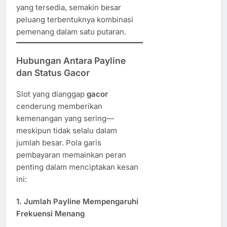
yang tersedia, semakin besar
peluang terbentuknya kombinasi
pemenang dalam satu putaran.
Hubungan Antara Payline
dan Status Gacor
Slot yang dianggap
gacor
cenderung memberikan
kemenangan yang sering—
meskipun tidak selalu dalam
jumlah besar. Pola garis
pembayaran memainkan peran
penting dalam menciptakan kesan
ini:
1.
Jumlah Payline Mempengaruhi
Frekuensi Menang