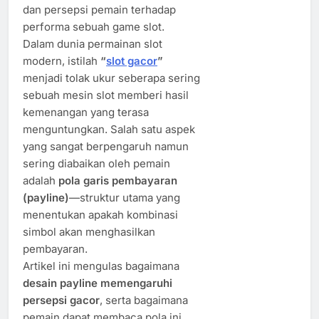
dan persepsi pemain terhadap
performa sebuah game slot.
Dalam dunia permainan slot
modern, istilah
“
slot gacor
”
menjadi tolak ukur seberapa sering
sebuah mesin slot memberi hasil
kemenangan yang terasa
menguntungkan. Salah satu aspek
yang sangat berpengaruh namun
sering diabaikan oleh pemain
adalah
pola garis pembayaran
(payline)
—struktur utama yang
menentukan apakah kombinasi
simbol akan menghasilkan
pembayaran.
Artikel ini mengulas bagaimana
desain payline memengaruhi
persepsi gacor
, serta bagaimana
pemain dapat membaca pola ini