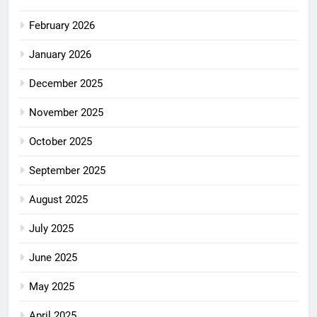
February 2026
January 2026
December 2025
November 2025
October 2025
September 2025
August 2025
July 2025
June 2025
May 2025
April 2025