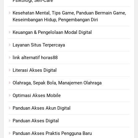
Psikologi, Self-Care
Kesehatan Mental, Tips Game, Panduan Bermain Game,
Keseimbangan Hidup, Pengembangan Diri
Keuangan & Pengelolaan Modal Digital
Layanan Situs Terpercaya
link alternatif horas88
Literasi Akses Digital
Olahraga, Sepak Bola, Manajemen Olahraga
Optimasi Akses Mobile
Panduan Akses Akun Digital
Panduan Akses Digital
Panduan Akses Praktis Pengguna Baru