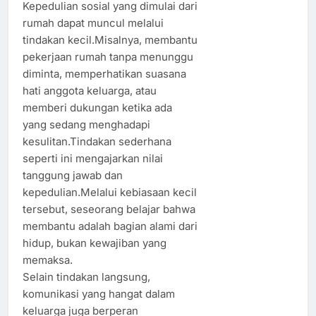
Kepedulian sosial yang dimulai dari
rumah dapat muncul melalui
tindakan kecil.Misalnya, membantu
pekerjaan rumah tanpa menunggu
diminta, memperhatikan suasana
hati anggota keluarga, atau
memberi dukungan ketika ada
yang sedang menghadapi
kesulitan.Tindakan sederhana
seperti ini mengajarkan nilai
tanggung jawab dan
kepedulian.Melalui kebiasaan kecil
tersebut, seseorang belajar bahwa
membantu adalah bagian alami dari
hidup, bukan kewajiban yang
memaksa.
Selain tindakan langsung,
komunikasi yang hangat dalam
keluarga juga berperan