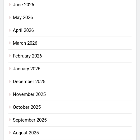
June 2026
May 2026
April 2026
March 2026
February 2026
January 2026
December 2025
November 2025
October 2025
September 2025
August 2025