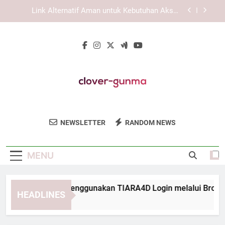
Skip
EDWINSLOT Login Cepat: Tips Masuk Akun tanpa
to
Kendala
content
Login Edwinslot Tanpa Ribet untuk Pengguna
Aktif yang Mengutamakan Akses Praktis
Langkah Aman Menggunakan TIARA4D Login
melalui Browser
Link Alternatif Aman untuk Kebutuhan Akses
Harian
EDWINSLOT Login Cepat: Tips Masuk Akun tanpa
Kendala
Clover Gunma
Dapatkan Produk Alami Yang Mendukung
Login Edwinslot Tanpa Ribet untuk Pengguna
NEWSLETTER
RANDOM NEWS
Aktif yang Mengutamakan Akses Praktis
Keberlanjutan Lingkungan Dari Clover
Gunma.
MENU
angkah Aman Menggunakan TIARA4D Login melalui Browser
HEADLINES
Month Ago