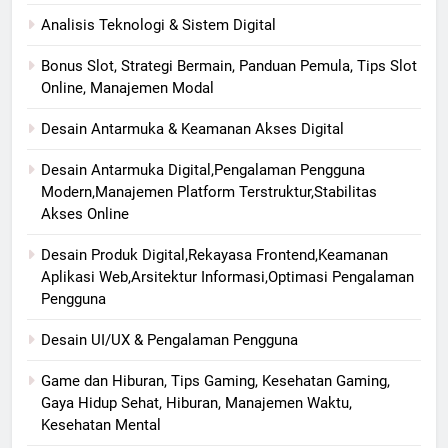
Analisis Teknologi & Sistem Digital
Bonus Slot, Strategi Bermain, Panduan Pemula, Tips Slot
Online, Manajemen Modal
Desain Antarmuka & Keamanan Akses Digital
Desain Antarmuka Digital,Pengalaman Pengguna
Modern,Manajemen Platform Terstruktur,Stabilitas
Akses Online
Desain Produk Digital,Rekayasa Frontend,Keamanan
Aplikasi Web,Arsitektur Informasi,Optimasi Pengalaman
Pengguna
Desain UI/UX & Pengalaman Pengguna
Game dan Hiburan, Tips Gaming, Kesehatan Gaming,
Gaya Hidup Sehat, Hiburan, Manajemen Waktu,
Kesehatan Mental