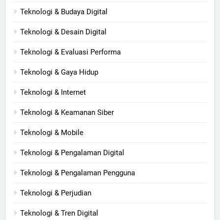
Teknologi & Budaya Digital
Teknologi & Desain Digital
Teknologi & Evaluasi Performa
Teknologi & Gaya Hidup
Teknologi & Internet
Teknologi & Keamanan Siber
Teknologi & Mobile
Teknologi & Pengalaman Digital
Teknologi & Pengalaman Pengguna
Teknologi & Perjudian
Teknologi & Tren Digital