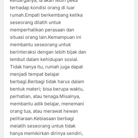
keluarganya, ia akan lebih peka
terhadap kondisi orang di luar
rumah.Empati berkembang ketika
seseorang dilatih untuk
memperhatikan perasaan dan
situasi orang lain.Kemampuan ini
membantu seseorang untuk
berinteraksi dengan lebih bijak dan
lembut dalam kehidupan sosial.
Tidak hanya itu, rumah juga dapat
menjadi tempat belajar
berbagi.Berbagi tidak harus dalam
bentuk materi; bisa berupa waktu,
perhatian, atau tenaga.Misalnya,
membantu adik belajar, menemani
orang tua, atau merawat hewan
peliharaan.Kebiasaan berbagi
melatih seseorang untuk tidak
hanya memikirkan dirinya sendiri,