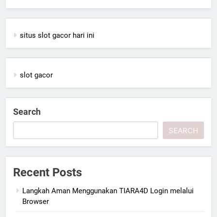
situs slot gacor hari ini
slot gacor
Search
SEARCH
Recent Posts
Langkah Aman Menggunakan TIARA4D Login melalui
Browser