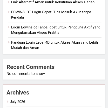
Link Alternatif Aman untuk Kebutuhan Akses Harian
EDWINSLOT Login Cepat: Tips Masuk Akun tanpa
Kendala
Login Edwinslot Tanpa Ribet untuk Pengguna Aktif yang
Mengutamakan Akses Praktis
Panduan Login Lebah4D untuk Akses Akun yang Lebih
Mudah dan Aman
Recent Comments
No comments to show.
Archives
July 2026