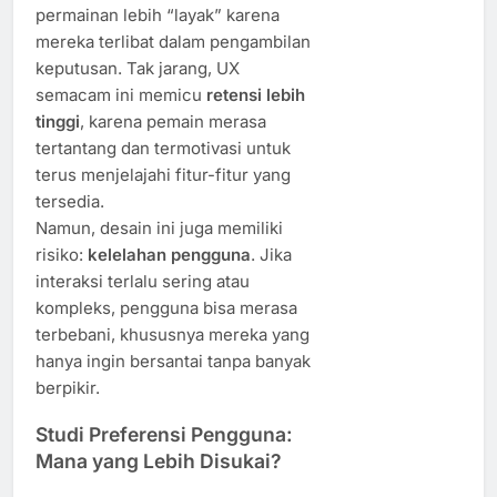
permainan lebih “layak” karena
mereka terlibat dalam pengambilan
keputusan. Tak jarang, UX
semacam ini memicu
retensi lebih
tinggi
, karena pemain merasa
tertantang dan termotivasi untuk
terus menjelajahi fitur-fitur yang
tersedia.
Namun, desain ini juga memiliki
risiko:
kelelahan pengguna
. Jika
interaksi terlalu sering atau
kompleks, pengguna bisa merasa
terbebani, khususnya mereka yang
hanya ingin bersantai tanpa banyak
berpikir.
Studi Preferensi Pengguna:
Mana yang Lebih Disukai?