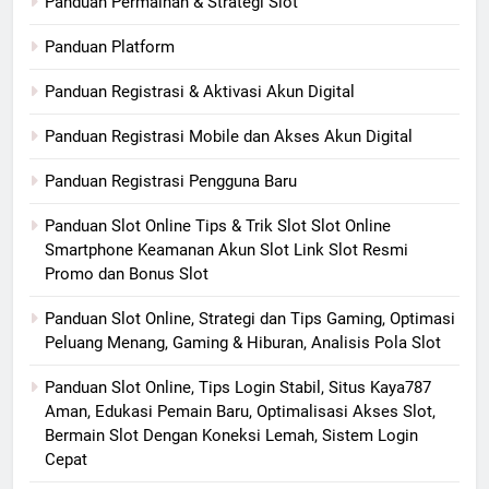
Panduan Permainan & Strategi Slot
Panduan Platform
Panduan Registrasi & Aktivasi Akun Digital
Panduan Registrasi Mobile dan Akses Akun Digital
Panduan Registrasi Pengguna Baru
Panduan Slot Online Tips & Trik Slot Slot Online
Smartphone Keamanan Akun Slot Link Slot Resmi
Promo dan Bonus Slot
Panduan Slot Online, Strategi dan Tips Gaming, Optimasi
Peluang Menang, Gaming & Hiburan, Analisis Pola Slot
Panduan Slot Online, Tips Login Stabil, Situs Kaya787
Aman, Edukasi Pemain Baru, Optimalisasi Akses Slot,
Bermain Slot Dengan Koneksi Lemah, Sistem Login
Cepat