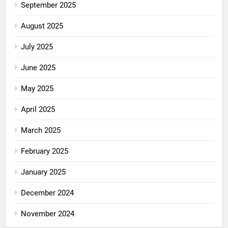
September 2025
August 2025
July 2025
June 2025
May 2025
April 2025
March 2025
February 2025
January 2025
December 2024
November 2024