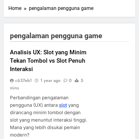
Home
pengalaman pengguna game
pengalaman pengguna game
Analisis UX: Slot yang Minim
Tekan Tombol vs Slot Penuh
Interaksi
c637eb1
1 year ago
0
5
mins
Perbandingan pengalaman
pengguna (UX) antara
slot
yang
dirancang minim tombol dengan
slot yang menuntut interaksi tinggi.
Mana yang lebih disukai pemain
modern?