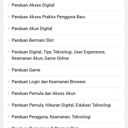
Panduan Akses Digital
Panduan Akses Praktis Pengguna Baru
Panduan Akun Digital
Panduan Bermain Slot
Panduan Digital, Tips Teknologi, User Experience,
Keamanan Akun, Game Online
Panduan Game
Panduan Login dan Keamanan Browser
Panduan Pemula dan Akses Akun
Panduan Pemula, Hiburan Digital, Edukasi Teknologi
Panduan Pengguna, Keamanan, Teknologi