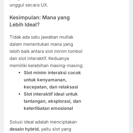
unggul secara UX.
Kesimpulan: Mana yang
Lebih Ideal?
Tidak ada satu jawaban mutlak
dalam menentukan mana yang
lebih baik antara slot minim tombol
dan slot interaktif. Keduanya
memiliki kelebihan masing-masing:
Slot minim interaksi cocok
untuk kenyamanan,
kecepatan, dan relaksasi
Slot interaktif ideal untuk
tantangan, eksplorasi, dan
keterlibatan emosional
Solusi ideal adalah menciptakan
desain hybrid
, yaitu slot yang