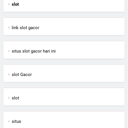
slot
link slot gacor
situs slot gacor hari ini
slot Gacor
slot
situs