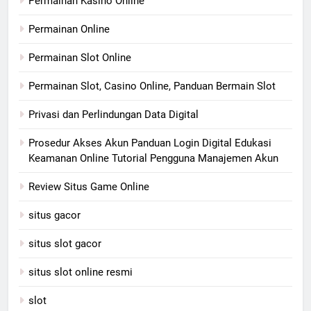
Permainan Kasino Online
Permainan Online
Permainan Slot Online
Permainan Slot, Casino Online, Panduan Bermain Slot
Privasi dan Perlindungan Data Digital
Prosedur Akses Akun Panduan Login Digital Edukasi
Keamanan Online Tutorial Pengguna Manajemen Akun
Review Situs Game Online
situs gacor
situs slot gacor
situs slot online resmi
slot