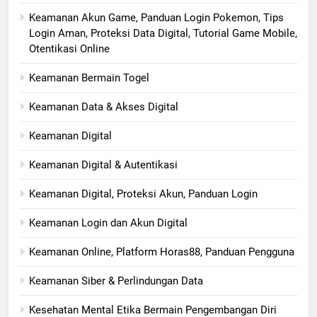
Keamanan Akun Game, Panduan Login Pokemon, Tips
Login Aman, Proteksi Data Digital, Tutorial Game Mobile,
Otentikasi Online
Keamanan Bermain Togel
Keamanan Data & Akses Digital
Keamanan Digital
Keamanan Digital & Autentikasi
Keamanan Digital, Proteksi Akun, Panduan Login
Keamanan Login dan Akun Digital
Keamanan Online, Platform Horas88, Panduan Pengguna
Keamanan Siber & Perlindungan Data
Kesehatan Mental Etika Bermain Pengembangan Diri