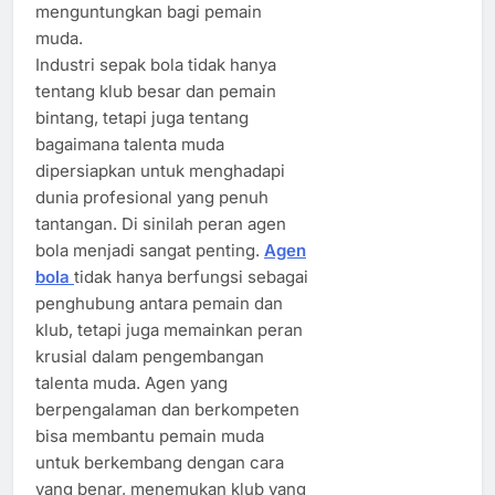
menguntungkan bagi pemain
muda.
Industri sepak bola tidak hanya
tentang klub besar dan pemain
bintang, tetapi juga tentang
bagaimana talenta muda
dipersiapkan untuk menghadapi
dunia profesional yang penuh
tantangan. Di sinilah peran agen
bola menjadi sangat penting.
Agen
bola
tidak hanya berfungsi sebagai
penghubung antara pemain dan
klub, tetapi juga memainkan peran
krusial dalam pengembangan
talenta muda. Agen yang
berpengalaman dan berkompeten
bisa membantu pemain muda
untuk berkembang dengan cara
yang benar, menemukan klub yang