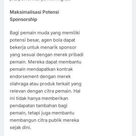
Maksimalisasi Potensi
Sponsorship
Bagi pemain muda yang memiliki
potensi besar, agen bola dapat
bekerja untuk menarik sponsor
yang sesuai dengan merek pribadi
pemain. Mereka dapat membantu
pemain mendapatkan kontrak
endorsement dengan merek
olahraga atau produk terkait yang
relevan dengan citra pemain. Hal
ini tidak hanya memberikan
pendapatan tambahan bagi
pemain, tetapi juga membantu
membangun citra publik mereka
sejak dini.