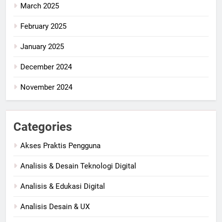
March 2025
February 2025
January 2025
December 2024
November 2024
Categories
Akses Praktis Pengguna
Analisis & Desain Teknologi Digital
Analisis & Edukasi Digital
Analisis Desain & UX