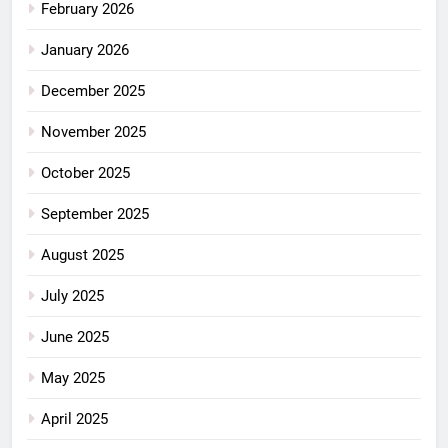
February 2026
January 2026
December 2025
November 2025
October 2025
September 2025
August 2025
July 2025
June 2025
May 2025
April 2025