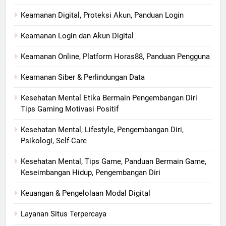
Keamanan Digital, Proteksi Akun, Panduan Login
Keamanan Login dan Akun Digital
Keamanan Online, Platform Horas88, Panduan Pengguna
Keamanan Siber & Perlindungan Data
Kesehatan Mental Etika Bermain Pengembangan Diri
Tips Gaming Motivasi Positif
Kesehatan Mental, Lifestyle, Pengembangan Diri,
Psikologi, Self-Care
Kesehatan Mental, Tips Game, Panduan Bermain Game,
Keseimbangan Hidup, Pengembangan Diri
Keuangan & Pengelolaan Modal Digital
Layanan Situs Terpercaya