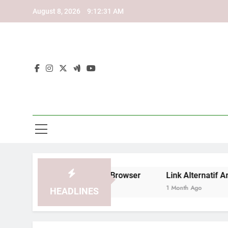
Skip
August 8, 2026
9:12:32 AM
to
content
Clo
Dapatkan 
RA4D Login melalui Browser
Link Alternatif Aman unt
1 Month Ago
HEADLINES