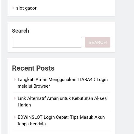
slot gacor
Search
SEARCH
Recent Posts
Langkah Aman Menggunakan TIARA4D Login
melalui Browser
Link Alternatif Aman untuk Kebutuhan Akses
Harian
EDWINSLOT Login Cepat: Tips Masuk Akun
tanpa Kendala