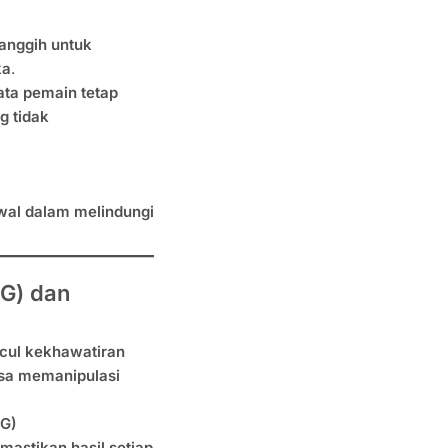
canggih untuk
ka
.
ta pemain tetap
g tidak
awal dalam melindungi
G) dan
ncul kekhawatiran
isa memanipulasi
NG)
astikan hasil setiap