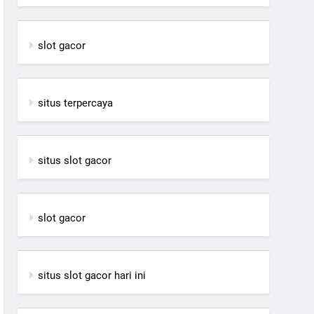
slot gacor
situs terpercaya
situs slot gacor
slot gacor
situs slot gacor hari ini