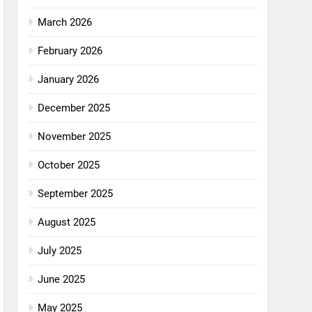
March 2026
February 2026
January 2026
December 2025
November 2025
October 2025
September 2025
August 2025
July 2025
June 2025
May 2025