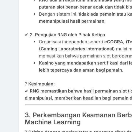
putaran slot benar-benar acak dan tidak bis
Dengan sistem ini,
tidak ada pemain atau ka
memanipulasi hasil permainan
.
✔
2. Pengujian RNG oleh Pihak Ketiga
Organisasi independen seperti
eCOGRA, iTe
(Gaming Laboratories International)
mulai m
memastikan bahwa permainan slot beroperas
Kasino yang mendapatkan sertifikasi dari 
lebih tepercaya dan aman bagi pemain.
?
Kesimpulan:
✔
RNG memastikan bahwa hasil permainan slot ti
dimanipulasi, memberikan keadilan bagi pemain d
3. Perkembangan Keamanan Berba
Machine Learning