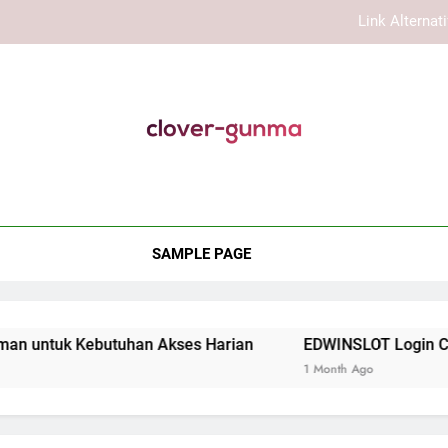
Link Alterna
EDWINSLOT Login C
Login Edwinslot Tanpa Ribet untuk Pengguna A
Langkah Aman Menggun
ver Gunma
Link Alterna
Produk Alami Yang Mendukung Keberlanjutan Lingkungan Dari
EDWINSLOT Login C
SAMPLE PAGE
Login Edwinslot Tanpa Ribet untuk Pengguna A
uk Kebutuhan Akses Harian
EDWINSLOT Login Cepat: Tip
1 Month Ago