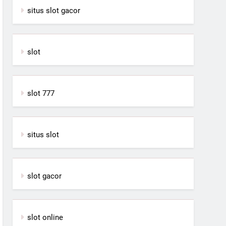
situs slot gacor
slot
slot 777
situs slot
slot gacor
slot online