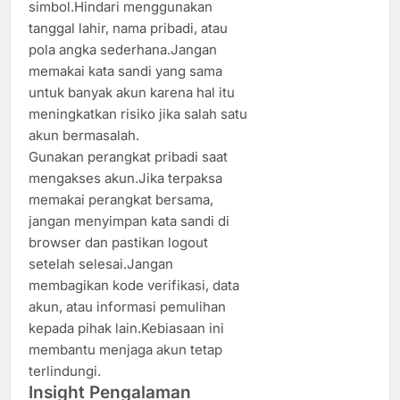
simbol.Hindari menggunakan
tanggal lahir, nama pribadi, atau
pola angka sederhana.Jangan
memakai kata sandi yang sama
untuk banyak akun karena hal itu
meningkatkan risiko jika salah satu
akun bermasalah.
Gunakan perangkat pribadi saat
mengakses akun.Jika terpaksa
memakai perangkat bersama,
jangan menyimpan kata sandi di
browser dan pastikan logout
setelah selesai.Jangan
membagikan kode verifikasi, data
akun, atau informasi pemulihan
kepada pihak lain.Kebiasaan ini
membantu menjaga akun tetap
terlindungi.
Insight Pengalaman