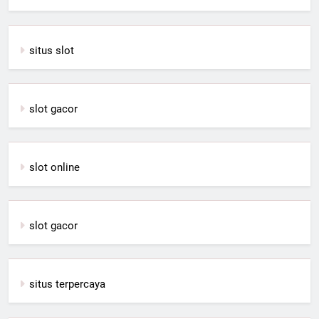
situs slot
slot gacor
slot online
slot gacor
situs terpercaya