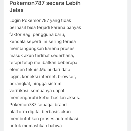
Pokemon787 secara Lebih
Jelas
Login Pokemon787 yang tidak
berhasil bisa terjadi karena banyak
faktor.Bagi pengguna baru,
kendala seperti ini sering terasa
membingungkan karena proses
masuk akun terlihat sederhana,
tetapi tetap melibatkan beberapa
elemen teknis.Mulai dari data
login, koneksi internet, browser,
perangkat, hingga sistem
verifikasi, semuanya dapat
memengaruhi keberhasilan akses.
Pokemon787 sebagai brand
platform digital berbasis akun
membutuhkan proses autentikasi
untuk memastikan bahwa