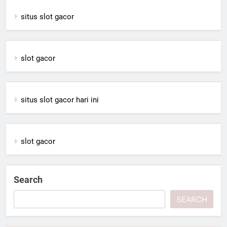
situs slot gacor
slot gacor
situs slot gacor hari ini
slot gacor
Search
SEARCH