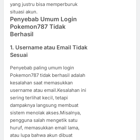
yang justru bisa memperburuk
situasi akun.
Penyebab Umum Login
Pokemon787 Tidak
Berhasil
1. Username atau Email Tidak
Sesuai
Penyebab paling umum login
Pokemon787 tidak berhasil adalah
kesalahan saat memasukkan
username atau email.Kesalahan ini
sering terlihat kecil, tetapi
dampaknya langsung membuat
sistem menolak akses.Misalnya,
pengguna salah mengetik satu
huruf, memasukkan email lama,
atau lupa bahwa akun dibuat