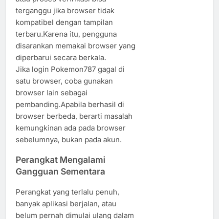
terganggu jika browser tidak
kompatibel dengan tampilan
terbaru.Karena itu, pengguna
disarankan memakai browser yang
diperbarui secara berkala.
Jika login Pokemon787 gagal di
satu browser, coba gunakan
browser lain sebagai
pembanding.Apabila berhasil di
browser berbeda, berarti masalah
kemungkinan ada pada browser
sebelumnya, bukan pada akun.
Perangkat Mengalami
Gangguan Sementara
Perangkat yang terlalu penuh,
banyak aplikasi berjalan, atau
belum pernah dimulai ulang dalam