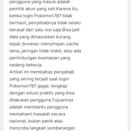
pengguna yang masuk adalah
pemilik akun yang sah.Karena itu,
ketika login Pokemon787 tidak
berhasil, penyebabnya tidak selalu
berasal dari satu sisi saja.Bisa jadi
data yang dimasukkan kurang
tepat, browser menyimpan cache
lama, jaringan tidak stabil, atau ada
perlindungan keamanan yang
sedang bekerja.
Artikel ini membahas penyebab
yang sering terjadi saat login
Pokemon787 gagal, lengkap
dengan solusi praktis yang bisa
dilakukan pengguna.Tujuannya
adalah membantu pengguna
memahami masalah secara
rasional, bukan panik atau
mencoba langkah sembarangan