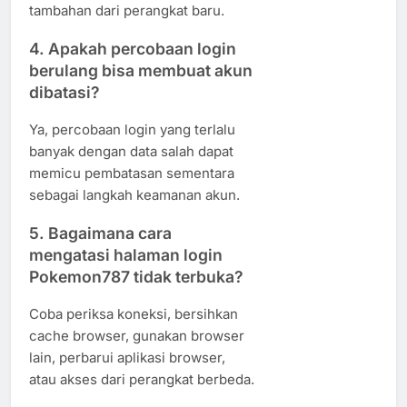
tambahan dari perangkat baru.
4. Apakah percobaan login
berulang bisa membuat akun
dibatasi?
Ya, percobaan login yang terlalu
banyak dengan data salah dapat
memicu pembatasan sementara
sebagai langkah keamanan akun.
5. Bagaimana cara
mengatasi halaman login
Pokemon787 tidak terbuka?
Coba periksa koneksi, bersihkan
cache browser, gunakan browser
lain, perbarui aplikasi browser,
atau akses dari perangkat berbeda.