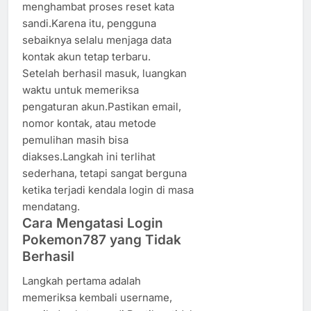
menghambat proses reset kata
sandi.Karena itu, pengguna
sebaiknya selalu menjaga data
kontak akun tetap terbaru.
Setelah berhasil masuk, luangkan
waktu untuk memeriksa
pengaturan akun.Pastikan email,
nomor kontak, atau metode
pemulihan masih bisa
diakses.Langkah ini terlihat
sederhana, tetapi sangat berguna
ketika terjadi kendala login di masa
mendatang.
Cara Mengatasi Login
Pokemon787 yang Tidak
Berhasil
Langkah pertama adalah
memeriksa kembali username,