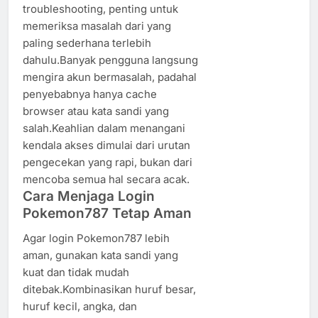
troubleshooting, penting untuk
memeriksa masalah dari yang
paling sederhana terlebih
dahulu.Banyak pengguna langsung
mengira akun bermasalah, padahal
penyebabnya hanya cache
browser atau kata sandi yang
salah.Keahlian dalam menangani
kendala akses dimulai dari urutan
pengecekan yang rapi, bukan dari
mencoba semua hal secara acak.
Cara Menjaga Login
Pokemon787 Tetap Aman
Agar login Pokemon787 lebih
aman, gunakan kata sandi yang
kuat dan tidak mudah
ditebak.Kombinasikan huruf besar,
huruf kecil, angka, dan