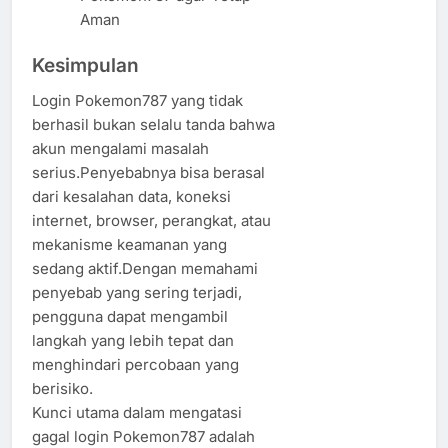
Aman
Kesimpulan
Login Pokemon787 yang tidak
berhasil bukan selalu tanda bahwa
akun mengalami masalah
serius.Penyebabnya bisa berasal
dari kesalahan data, koneksi
internet, browser, perangkat, atau
mekanisme keamanan yang
sedang aktif.Dengan memahami
penyebab yang sering terjadi,
pengguna dapat mengambil
langkah yang lebih tepat dan
menghindari percobaan yang
berisiko.
Kunci utama dalam mengatasi
gagal login Pokemon787 adalah