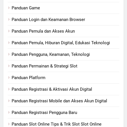
Panduan Game
Panduan Login dan Keamanan Browser
Panduan Pemula dan Akses Akun
Panduan Pemula, Hiburan Digital, Edukasi Teknologi
Panduan Pengguna, Keamanan, Teknologi
Panduan Permainan & Strategi Slot
Panduan Platform
Panduan Registrasi & Aktivasi Akun Digital
Panduan Registrasi Mobile dan Akses Akun Digital
Panduan Registrasi Pengguna Baru
Panduan Slot Online Tips & Trik Slot Slot Online