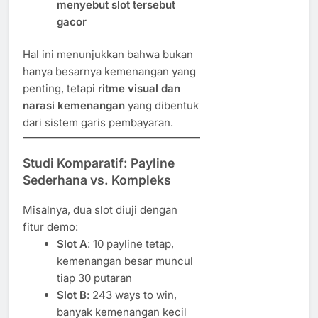
menyebut slot tersebut
gacor
Hal ini menunjukkan bahwa bukan
hanya besarnya kemenangan yang
penting, tetapi
ritme visual dan
narasi kemenangan
yang dibentuk
dari sistem garis pembayaran.
Studi Komparatif: Payline
Sederhana vs. Kompleks
Misalnya, dua slot diuji dengan
fitur demo:
Slot A
: 10 payline tetap,
kemenangan besar muncul
tiap 30 putaran
Slot B
: 243 ways to win,
banyak kemenangan kecil