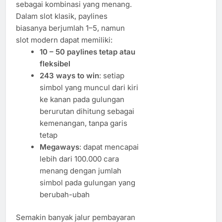
sebagai kombinasi yang menang.
Dalam slot klasik, paylines
biasanya berjumlah 1–5, namun
slot modern dapat memiliki:
10 – 50 paylines tetap atau
fleksibel
243 ways to win
: setiap
simbol yang muncul dari kiri
ke kanan pada gulungan
berurutan dihitung sebagai
kemenangan, tanpa garis
tetap
Megaways
: dapat mencapai
lebih dari 100.000 cara
menang dengan jumlah
simbol pada gulungan yang
berubah-ubah
Semakin banyak jalur pembayaran