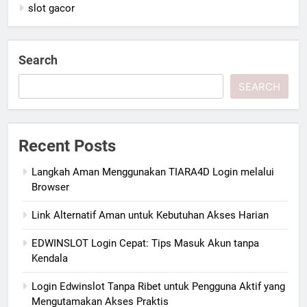
slot gacor
Search
SEARCH
Recent Posts
Langkah Aman Menggunakan TIARA4D Login melalui
Browser
Link Alternatif Aman untuk Kebutuhan Akses Harian
EDWINSLOT Login Cepat: Tips Masuk Akun tanpa
Kendala
Login Edwinslot Tanpa Ribet untuk Pengguna Aktif yang
Mengutamakan Akses Praktis