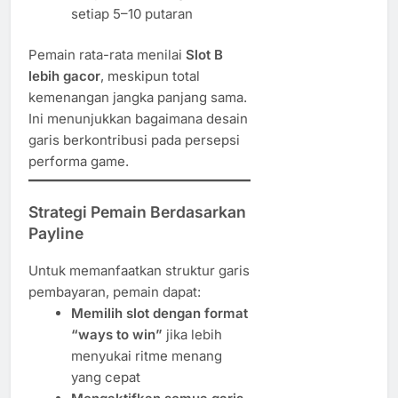
setiap 5–10 putaran
Pemain rata-rata menilai
Slot B
lebih gacor
, meskipun total
kemenangan jangka panjang sama.
Ini menunjukkan bagaimana desain
garis berkontribusi pada persepsi
performa game.
Strategi Pemain Berdasarkan
Payline
Untuk memanfaatkan struktur garis
pembayaran, pemain dapat:
Memilih slot dengan format
“ways to win”
jika lebih
menyukai ritme menang
yang cepat