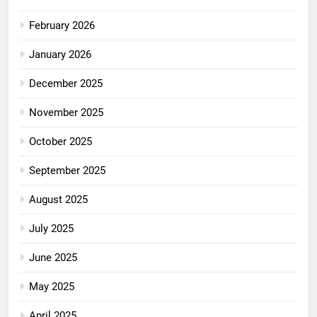
February 2026
January 2026
December 2025
November 2025
October 2025
September 2025
August 2025
July 2025
June 2025
May 2025
April 2025