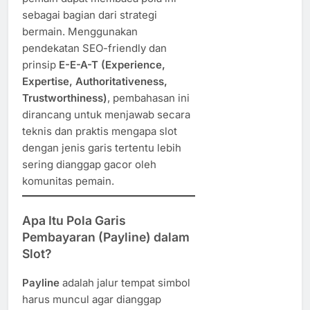
sebagai bagian dari strategi
bermain. Menggunakan
pendekatan SEO-friendly dan
prinsip
E-E-A-T (Experience,
Expertise, Authoritativeness,
Trustworthiness)
, pembahasan ini
dirancang untuk menjawab secara
teknis dan praktis mengapa slot
dengan jenis garis tertentu lebih
sering dianggap gacor oleh
komunitas pemain.
Apa Itu Pola Garis
Pembayaran (Payline) dalam
Slot?
Payline
adalah jalur tempat simbol
harus muncul agar dianggap