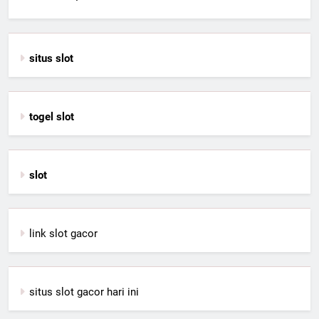
situs slot
togel slot
slot
link slot gacor
situs slot gacor hari ini