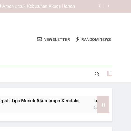
tif Aman untuk Kebutuhan Akses Harian
epat: Tips Masuk Akun tanpa Kendala
ktif yang Mengutamakan Akses Praktis
NEWSLETTER
RANDOM NEWS
akan TIARA4D Login melalui Browser
tif Aman untuk Kebutuhan Akses Harian
 Clover Gunma.
epat: Tips Masuk Akun tanpa Kendala
ktif yang Mengutamakan Akses Praktis
asuk Akun tanpa Kendala
Login Edwinslot Tanpa Ribet
2 Months Ago