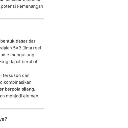
r potensi kemenangan
 bentuk dasar dari
 adalah 5×3 (lima reel
ng game mengusung
ang dapat berubah
ol tersusun dan
 dikombinasikan
er berpola silang
,
nkan menjadi elemen
ya?