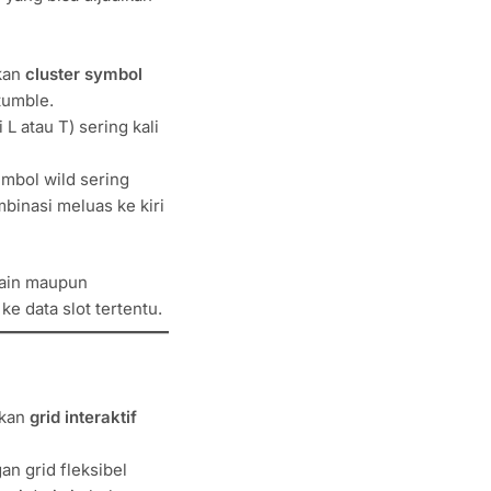
kan
cluster symbol
tumble.
L atau T) sering kali
imbol wild sering
binasi meluas ke kiri
main maupun
 data slot tertentu.
tkan
grid interaktif
gan grid fleksibel