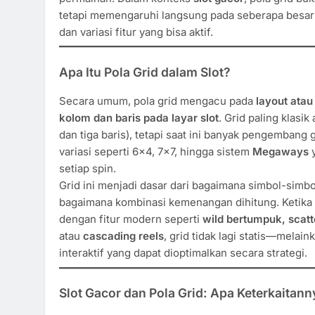
tetapi memengaruhi langsung pada seberapa besa
dan variasi fitur yang bisa aktif.
Apa Itu Pola Grid dalam Slot?
Secara umum, pola grid mengacu pada
layout atau
kolom dan baris pada layar slot
. Grid paling klasik
dan tiga baris), tetapi saat ini banyak pengemba
variasi seperti 6×4, 7×7, hingga sistem
Megaways
y
setiap spin.
Grid ini menjadi dasar dari bagaimana simbol-simb
bagaimana kombinasi kemenangan dihitung. Ketika
dengan fitur modern seperti
wild bertumpuk, scatt
atau
cascading reels
, grid tidak lagi statis—melai
interaktif yang dapat dioptimalkan secara strategi.
Slot Gacor dan Pola Grid: Apa Keterkaitann