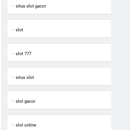
situs slot gacor
slot
slot 777
situs slot
slot gacor
slot online