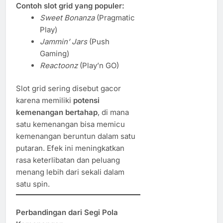
Contoh slot grid yang populer:
Sweet Bonanza
(Pragmatic
Play)
Jammin’ Jars
(Push
Gaming)
Reactoonz
(Play’n GO)
Slot grid sering disebut gacor
karena memiliki
potensi
kemenangan bertahap
, di mana
satu kemenangan bisa memicu
kemenangan beruntun dalam satu
putaran. Efek ini meningkatkan
rasa keterlibatan dan peluang
menang lebih dari sekali dalam
satu spin.
Perbandingan dari Segi Pola