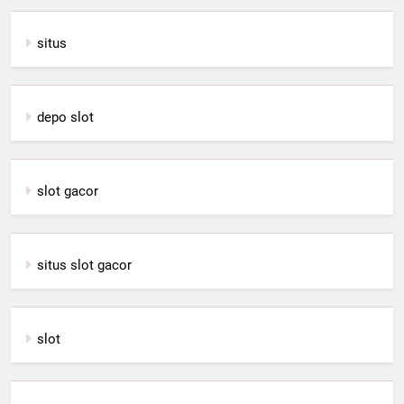
situs
depo slot
slot gacor
situs slot gacor
slot