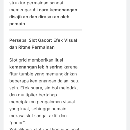
struktur permainan sangat
memengaruhi
cara kemenangan
disajikan dan dirasakan oleh
pemain
.
Persepsi Slot Gacor: Efek Visual
dan Ritme Permainan
Slot grid memberikan
ilusi
kemenangan lebih sering
karena
fitur tumble yang memungkinkan
beberapa kemenangan dalam satu
spin. Efek suara, simbol meledak,
dan multiplier bertahap
menciptakan pengalaman visual
yang kuat, sehingga pemain
merasa slot sangat aktif dan
“gacor”.
Sebaliknya, slot reel konvensional