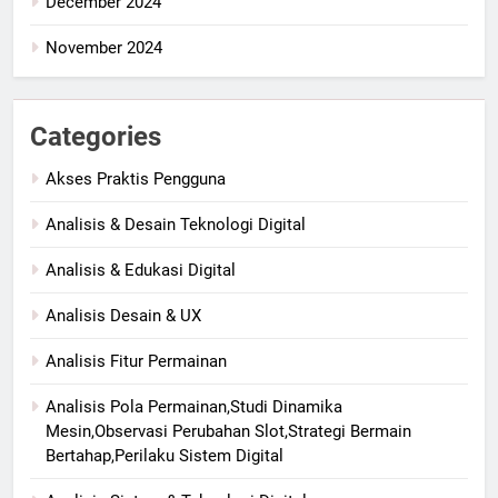
December 2024
November 2024
Categories
Akses Praktis Pengguna
Analisis & Desain Teknologi Digital
Analisis & Edukasi Digital
Analisis Desain & UX
Analisis Fitur Permainan
Analisis Pola Permainan,Studi Dinamika
Mesin,Observasi Perubahan Slot,Strategi Bermain
Bertahap,Perilaku Sistem Digital