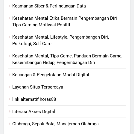
Keamanan Siber & Perlindungan Data
Kesehatan Mental Etika Bermain Pengembangan Diri
Tips Gaming Motivasi Positif
Kesehatan Mental, Lifestyle, Pengembangan Diri,
Psikologi, Self-Care
Kesehatan Mental, Tips Game, Panduan Bermain Game,
Keseimbangan Hidup, Pengembangan Diri
Keuangan & Pengelolaan Modal Digital
Layanan Situs Terpercaya
link alternatif horas88
Literasi Akses Digital
Olahraga, Sepak Bola, Manajemen Olahraga