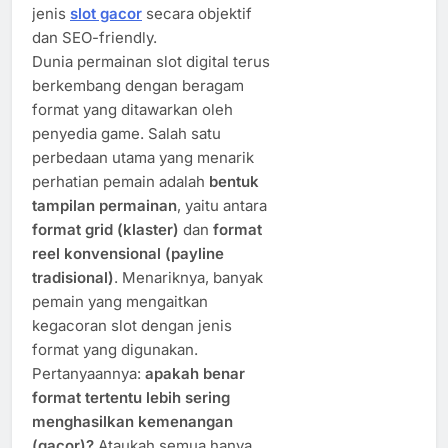
jenis
slot gacor
secara objektif
dan SEO-friendly.
Dunia permainan slot digital terus
berkembang dengan beragam
format yang ditawarkan oleh
penyedia game. Salah satu
perbedaan utama yang menarik
perhatian pemain adalah
bentuk
tampilan permainan
, yaitu antara
format grid (klaster)
dan
format
reel konvensional (payline
tradisional)
. Menariknya, banyak
pemain yang mengaitkan
kegacoran slot dengan jenis
format yang digunakan.
Pertanyaannya:
apakah benar
format tertentu lebih sering
menghasilkan kemenangan
(gacor)?
Ataukah semua hanya