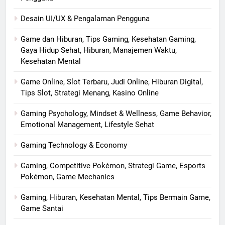
Desain UI/UX & Pengalaman Pengguna
Game dan Hiburan, Tips Gaming, Kesehatan Gaming,
Gaya Hidup Sehat, Hiburan, Manajemen Waktu,
Kesehatan Mental
Game Online, Slot Terbaru, Judi Online, Hiburan Digital,
Tips Slot, Strategi Menang, Kasino Online
Gaming Psychology, Mindset & Wellness, Game Behavior,
Emotional Management, Lifestyle Sehat
Gaming Technology & Economy
Gaming, Competitive Pokémon, Strategi Game, Esports
Pokémon, Game Mechanics
Gaming, Hiburan, Kesehatan Mental, Tips Bermain Game,
Game Santai