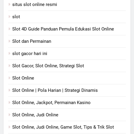
situs slot online resmi
slot
Slot 4D Guide Panduan Pemula Edukasi Slot Online
Slot dan Permainan
slot gacor hari ini
Slot Gacor, Slot Online, Strategi Slot
Slot Online
Slot Online | Pola Harian | Strategi Dinamis
Slot Online, Jackpot, Permainan Kasino
Slot Online, Judi Online
Slot Online, Judi Online, Game Slot, Tips & Trik Slot