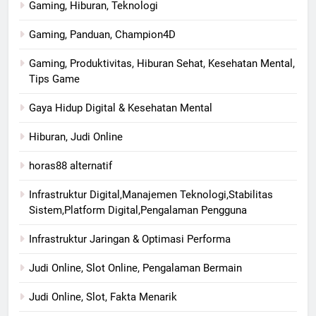
Gaming, Hiburan, Teknologi
Gaming, Panduan, Champion4D
Gaming, Produktivitas, Hiburan Sehat, Kesehatan Mental,
Tips Game
Gaya Hidup Digital & Kesehatan Mental
Hiburan, Judi Online
horas88 alternatif
Infrastruktur Digital,Manajemen Teknologi,Stabilitas
Sistem,Platform Digital,Pengalaman Pengguna
Infrastruktur Jaringan & Optimasi Performa
Judi Online, Slot Online, Pengalaman Bermain
Judi Online, Slot, Fakta Menarik