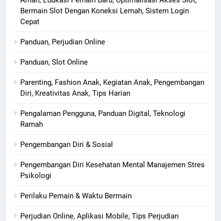
Bermain Slot Dengan Koneksi Lemah, Sistem Login
Cepat
Panduan, Perjudian Online
Panduan, Slot Online
Parenting, Fashion Anak, Kegiatan Anak, Pengembangan
Diri, Kreativitas Anak, Tips Harian
Pengalaman Pengguna, Panduan Digital, Teknologi
Ramah
Pengembangan Diri & Sosial
Pengembangan Diri Kesehatan Mental Manajemen Stres
Psikologi
Perilaku Pemain & Waktu Bermain
Perjudian Online, Aplikasi Mobile, Tips Perjudian