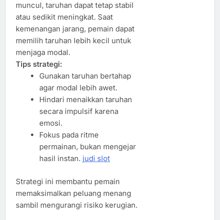
muncul, taruhan dapat tetap stabil
atau sedikit meningkat. Saat
kemenangan jarang, pemain dapat
memilih taruhan lebih kecil untuk
menjaga modal.
Tips strategi:
Gunakan taruhan bertahap
agar modal lebih awet.
Hindari menaikkan taruhan
secara impulsif karena
emosi.
Fokus pada ritme
permainan, bukan mengejar
hasil instan.
judi slot
Strategi ini membantu pemain
memaksimalkan peluang menang
sambil mengurangi risiko kerugian.