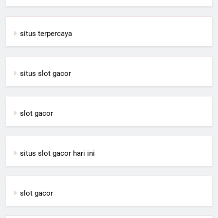
situs terpercaya
situs slot gacor
slot gacor
situs slot gacor hari ini
slot gacor