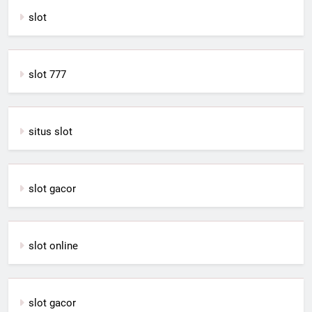
slot
slot 777
situs slot
slot gacor
slot online
slot gacor