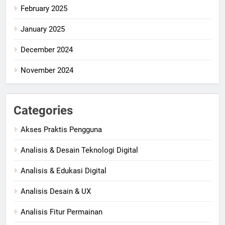
February 2025
January 2025
December 2024
November 2024
Categories
Akses Praktis Pengguna
Analisis & Desain Teknologi Digital
Analisis & Edukasi Digital
Analisis Desain & UX
Analisis Fitur Permainan