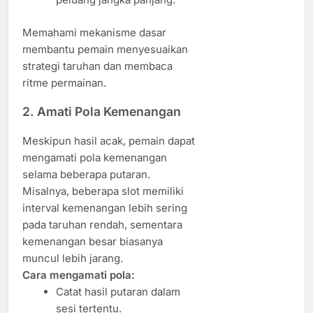
Memahami mekanisme dasar
membantu pemain menyesuaikan
strategi taruhan dan membaca
ritme permainan.
2. Amati Pola Kemenangan
Meskipun hasil acak, pemain dapat
mengamati pola kemenangan
selama beberapa putaran.
Misalnya, beberapa slot memiliki
interval kemenangan lebih sering
pada taruhan rendah, sementara
kemenangan besar biasanya
muncul lebih jarang.
Cara mengamati pola:
Catat hasil putaran dalam
sesi tertentu.