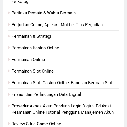
Psikologi
Perilaku Pemain & Waktu Bermain
Perjudian Online, Aplikasi Mobile, Tips Perjudian
Permainan & Strategi
Permainan Kasino Online
Permainan Online
Permainan Slot Online
Permainan Slot, Casino Online, Panduan Bermain Slot
Privasi dan Perlindungan Data Digital
Prosedur Akses Akun Panduan Login Digital Edukasi
Keamanan Online Tutorial Pengguna Manajemen Akun
Review Situs Game Online