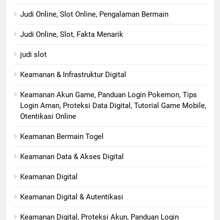
Judi Online, Slot Online, Pengalaman Bermain
Judi Online, Slot, Fakta Menarik
judi slot
Keamanan & Infrastruktur Digital
Keamanan Akun Game, Panduan Login Pokemon, Tips
Login Aman, Proteksi Data Digital, Tutorial Game Mobile,
Otentikasi Online
Keamanan Bermain Togel
Keamanan Data & Akses Digital
Keamanan Digital
Keamanan Digital & Autentikasi
Keamanan Digital, Proteksi Akun, Panduan Login