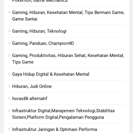
Pokémon, Game Mechanics
Gaming, Hiburan, Kesehatan Mental, Tips Bermain Game,
Game Santai
Gaming, Hiburan, Teknologi
Gaming, Panduan, Champion4D
Gaming, Produktivitas, Hiburan Sehat, Kesehatan Mental,
Tips Game
Gaya Hidup Digital & Kesehatan Mental
Hiburan, Judi Online
horas88 alternatif
Infrastruktur Digital,Manajemen Teknologi,Stabilitas
Sistem,Platform Digital,Pengalaman Pengguna
Infrastruktur Jaringan & Optimasi Performa