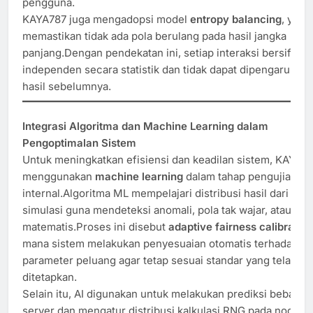
pengguna.
KAYA787 juga mengadopsi model
entropy balancing
, yang
memastikan tidak ada pola berulang pada hasil jangka
panjang.Dengan pendekatan ini, setiap interaksi bersifat
independen secara statistik dan tidak dapat dipengaruhi o
hasil sebelumnya.
Integrasi Algoritma dan Machine Learning dalam
Pengoptimalan Sistem
Untuk meningkatkan efisiensi dan keadilan sistem, KAYA7
menggunakan
machine learning
dalam tahap pengujian
internal.Algoritma ML mempelajari distribusi hasil dari mili
simulasi guna mendeteksi anomali, pola tak wajar, atau bia
matematis.Proses ini disebut
adaptive fairness calibration
mana sistem melakukan penyesuaian otomatis terhadap
parameter peluang agar tetap sesuai standar yang telah
ditetapkan.
Selain itu, AI digunakan untuk melakukan prediksi beban
server dan mengatur distribusi kalkulasi RNG pada node y