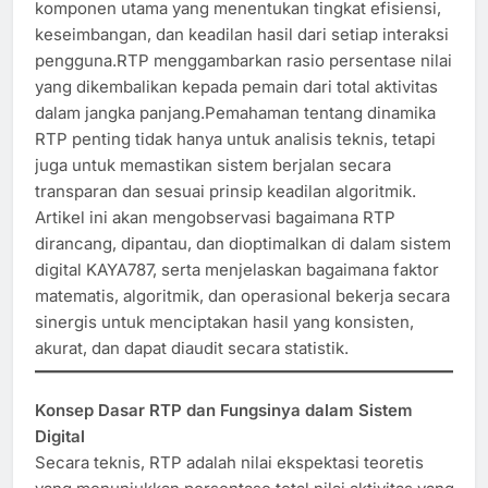
komponen utama yang menentukan tingkat efisiensi,
keseimbangan, dan keadilan hasil dari setiap interaksi
pengguna.RTP menggambarkan rasio persentase nilai
yang dikembalikan kepada pemain dari total aktivitas
dalam jangka panjang.Pemahaman tentang dinamika
RTP penting tidak hanya untuk analisis teknis, tetapi
juga untuk memastikan sistem berjalan secara
transparan dan sesuai prinsip keadilan algoritmik.
Artikel ini akan mengobservasi bagaimana RTP
dirancang, dipantau, dan dioptimalkan di dalam sistem
digital KAYA787, serta menjelaskan bagaimana faktor
matematis, algoritmik, dan operasional bekerja secara
sinergis untuk menciptakan hasil yang konsisten,
akurat, dan dapat diaudit secara statistik.
Konsep Dasar RTP dan Fungsinya dalam Sistem
Digital
Secara teknis, RTP adalah nilai ekspektasi teoretis