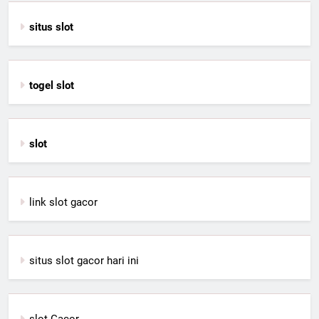
situs slot
togel slot
slot
link slot gacor
situs slot gacor hari ini