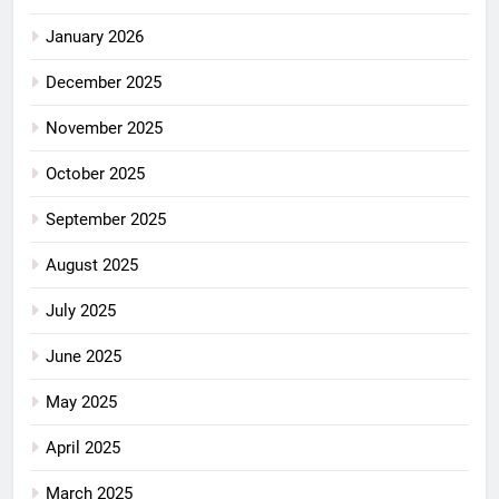
January 2026
December 2025
November 2025
October 2025
September 2025
August 2025
July 2025
June 2025
May 2025
April 2025
March 2025