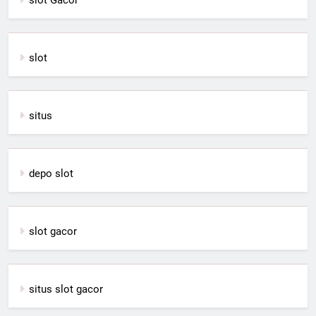
slot Gacor
slot
situs
depo slot
slot gacor
situs slot gacor