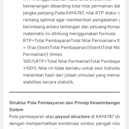
kemenangan dibanding total nilai permainan dalam
jangka panjang.Pada KAYA787, nilai RTP diatur dala
rentang optimal agar memberikan pengalaman yang
berimbang antara tantangan dan peluang.Kompone
matematis ini dihitung menggunakan formula:
RTP=Total PembayaranTotal Nilai Permainan×100
= \frac{\text{Total Pembayaran}}{\text{Total Nilai
Permainan}} \times
100\%RTP=Total Nilai PermainanTotal Pembayaran​
×100% Nilai ini tidak berlaku untuk sesi individual,
melainkan hasil dari jutaan simulasi yang memastik
stabilitas secara statistik.
Struktur Pola Pembayaran dan Prinsip Keseimbangan
Sistem
Pola pembayaran atau
payout structure
di KAYA787 diranc
dengan memperhatikan kombinasi simbol, pengali nilai, da