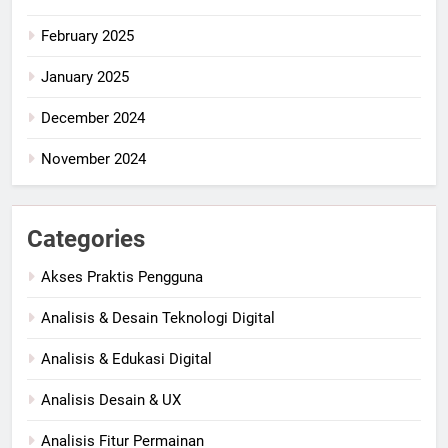
February 2025
January 2025
December 2024
November 2024
Categories
Akses Praktis Pengguna
Analisis & Desain Teknologi Digital
Analisis & Edukasi Digital
Analisis Desain & UX
Analisis Fitur Permainan