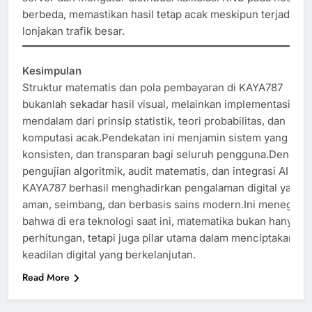
berbeda, memastikan hasil tetap acak meskipun terjadi
lonjakan trafik besar.
Kesimpulan
Struktur matematis dan pola pembayaran di KAYA787
bukanlah sekadar hasil visual, melainkan implementasi
mendalam dari prinsip statistik, teori probabilitas, dan
komputasi acak.Pendekatan ini menjamin sistem yang adil,
konsisten, dan transparan bagi seluruh pengguna.Dengan
pengujian algoritmik, audit matematis, dan integrasi AI adap
KAYA787 berhasil menghadirkan pengalaman digital yang
aman, seimbang, dan berbasis sains modern.Ini menegask
bahwa di era teknologi saat ini, matematika bukan hanya al
perhitungan, tetapi juga pilar utama dalam menciptakan
keadilan digital yang berkelanjutan.
Read More