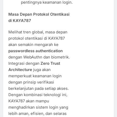
pentingnya keamanan login.
Masa Depan Protokol Otentikasi
di KAYA787
Melihat tren global, masa depan
protokol otentikasi di KAYA787
akan semakin mengarah ke
passwordless authentication
dengan WebAuthn dan biometrik.
Integrasi dengan
Zero Trust
Architecture
juga akan
memperkuat keamanan login
dengan prinsip verifikasi
berkelanjutan pada setiap akses.
Dengan kombinasi teknologi ini,
KAYA787 akan mampu
menghadirkan sistem login yang
lebih aman, efisien, dan selaras