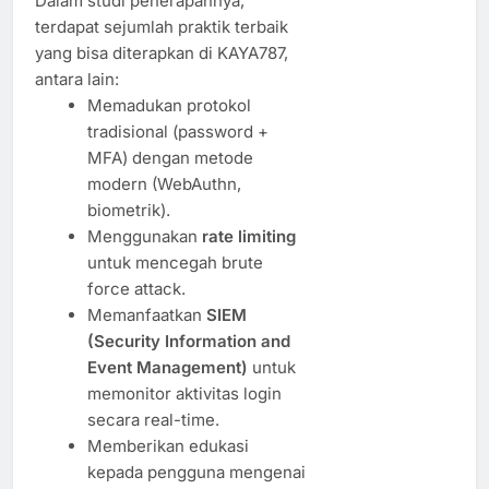
Dalam studi penerapannya,
terdapat sejumlah praktik terbaik
yang bisa diterapkan di KAYA787,
antara lain:
Memadukan protokol
tradisional (password +
MFA) dengan metode
modern (WebAuthn,
biometrik).
Menggunakan
rate limiting
untuk mencegah brute
force attack.
Memanfaatkan
SIEM
(Security Information and
Event Management)
untuk
memonitor aktivitas login
secara real-time.
Memberikan edukasi
kepada pengguna mengenai