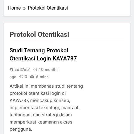
Home
Protokol Otentikasi
Protokol Otentikasi
Studi Tentang Protokol
Otentikasi Login KAYA787
c637eb1
10 months
ago
0
6 mins
Artikel ini membahas studi tentang
protokol otentikasi login di
KAYA787, mencakup konsep,
implementasi teknologi, manfaat,
tantangan, dan strategi dalam
memperkuat keamanan akses
pengguna.