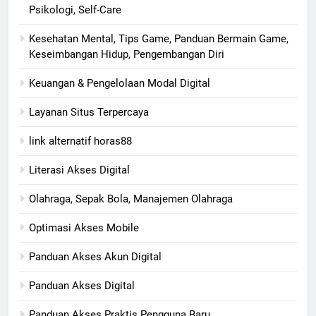
Psikologi, Self-Care
Kesehatan Mental, Tips Game, Panduan Bermain Game,
Keseimbangan Hidup, Pengembangan Diri
Keuangan & Pengelolaan Modal Digital
Layanan Situs Terpercaya
link alternatif horas88
Literasi Akses Digital
Olahraga, Sepak Bola, Manajemen Olahraga
Optimasi Akses Mobile
Panduan Akses Akun Digital
Panduan Akses Digital
Panduan Akses Praktis Pengguna Baru