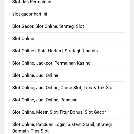
Slot dan Permainan
slot gacor hari ini
Slot Gacor, Slot Online, Strategi Slot
Slot Online
Slot Online | Pola Harian | Strategi Dinamis
Slot Online, Jackpot, Permainan Kasino
Slot Online, Judi Online
Slot Online, Judi Online, Game Slot, Tips & Trik Slot
Slot Online, Judi Online, Panduan
Slot Online, Mesin Slot, Fitur Bonus, Slot Gacor
Slot Online, Panduan Login, Sistem Stabil, Strategi
Bermain, Tips Slot