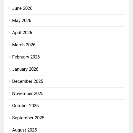
June 2026
May 2026
April 2026
March 2026
February 2026
January 2026
December 2025
November 2025
October 2025
September 2025
August 2025