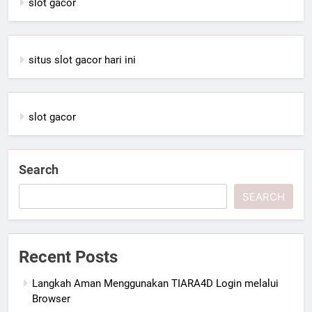
slot gacor
situs slot gacor hari ini
slot gacor
Search
SEARCH
Recent Posts
Langkah Aman Menggunakan TIARA4D Login melalui
Browser