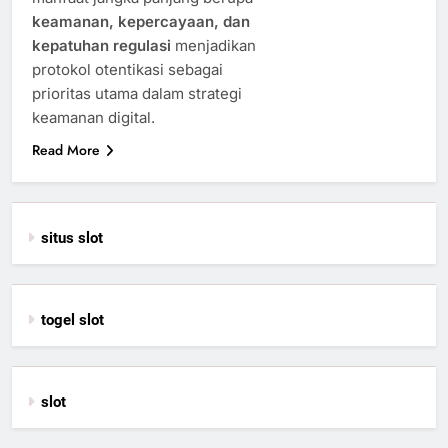
keamanan, kepercayaan, dan
kepatuhan regulasi
menjadikan
protokol otentikasi sebagai
prioritas utama dalam strategi
keamanan digital.
Read More
situs slot
togel slot
slot