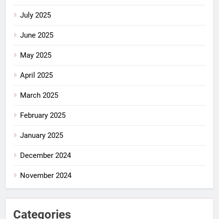
July 2025
June 2025
May 2025
April 2025
March 2025
February 2025
January 2025
December 2024
November 2024
Categories